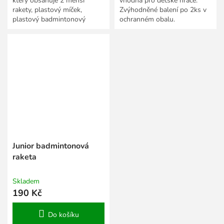
který obsahuje 2 menší
vhodná pro dětské hráče.
rakety, plastový míček,
Zvýhodněné balení po 2ks v
plastový badmintonový
ochranném obalu.
míček a péřový míček. To vše
v praktické síťce.
Junior badmintonová
raketa
Skladem
190 Kč
Do košíku