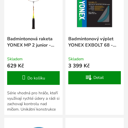
s
k
p
t
r
ů
o
d
u
k
Badmintonová raketa
Badmintonový výplet
t
YONEX MP 2 junior -
YONEX EXBOLT 68 -
ů
bílá, žlutá
200 m
Skladem
Skladem
629 Kč
3 399 Kč
Detail
Do košíku
Série vhodná pro hráče, kteří
využívají rychlé údery a rádi si
zachovají kontrolu nad
míčem. Unikátní konstrukce
rámu je v těsném spojení s
výpletem jako...