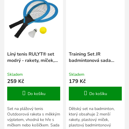
Líný tenis RULYT® set
Training Set JR
modrý - rakety, míček,
badmintonová sada
košík
růžová
Skladem
Skladem
259 Kč
179 Kč
Do košíku
Do košíku
Set na plážový tenis
Dětský set na badminton,
Outdoorová raketa s měkkým
který obsahuje 2 menší
výpletem, vhodná ke hře s
rakety, plastový míček,
míčkem nebo košíčkem. Sada
plastový badmintonový