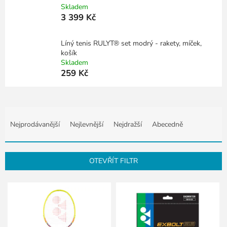
Skladem
3 399 Kč
Líný tenis RULYT® set modrý - rakety, míček,
košík
Skladem
259 Kč
Ř
a
Nejprodávanější
Nejlevnější
Nejdražší
Abecedně
z
e
n
OTEVŘÍT FILTR
í
p
V
r
ý
o
p
d
i
u