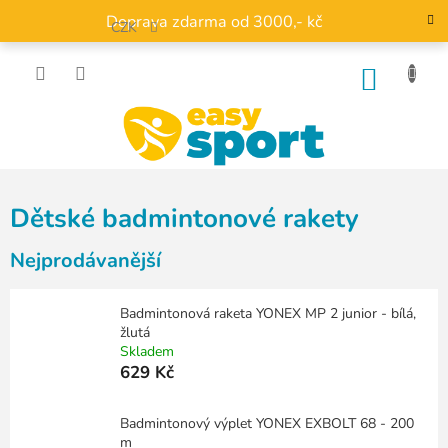
Přejít
Doprava zdarma od 3000,- kč
na
CZK
obsah
NÁKU
KOŠÍK
Dětské badmintonové rakety
Nejprodávanější
Badmintonová raketa YONEX MP 2 junior - bílá,
žlutá
Skladem
629 Kč
Badmintonový výplet YONEX EXBOLT 68 - 200
m