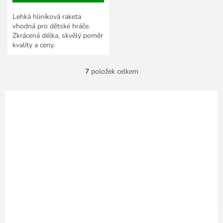
Lehká hliníková raketa
vhodná pro dětské hráče.
Zkrácená délka, skvělý poměr
kvality a ceny.
7
položek celkem
O
v
l
á
d
a
c
í
p
r
v
k
y
v
ý
p