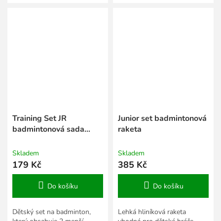
obsahuje: 2 rakety, 1 míček, 1
míček a péřový míček. To vše
košíček.
v praktické síťce.
Training Set JR
Junior set badmintonová
badmintonová sada
raketa
modrá
Skladem
Skladem
179 Kč
385 Kč
Do košíku
Do košíku
Dětský set na badminton,
Lehká hliníková raketa