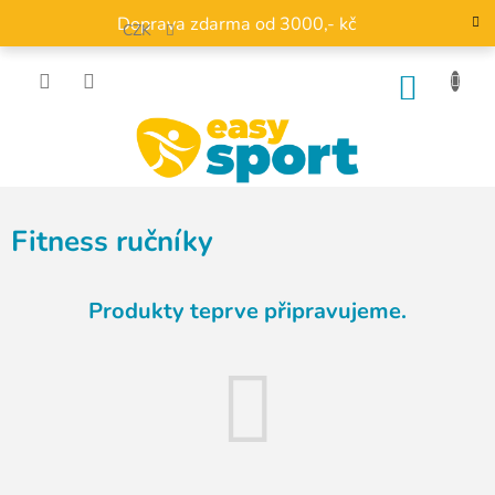
Přejít
Doprava zdarma od 3000,- kč
na
CZK
obsah
NÁKU
KOŠÍK
Fitness ručníky
Produkty teprve připravujeme.