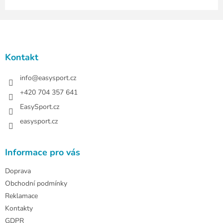
Z
á
p
a
Kontakt
t
í
info
@
easysport.cz
+420 704 357 641
EasySport.cz
easysport.cz
Informace pro vás
Doprava
Obchodní podmínky
Reklamace
Kontakty
GDPR