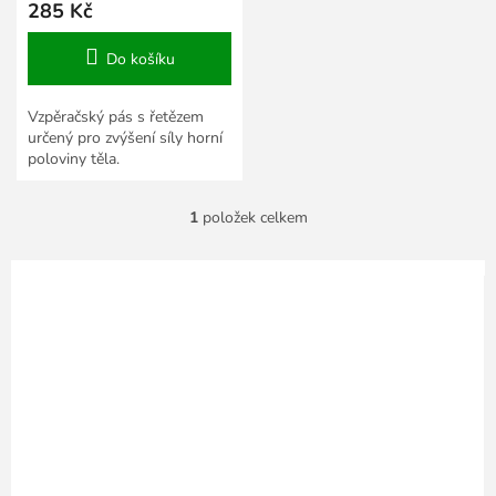
285 Kč
Do košíku
Vzpěračský pás s řetězem
určený pro zvýšení síly horní
poloviny těla.
1
položek celkem
O
v
l
á
d
a
c
í
p
r
v
k
y