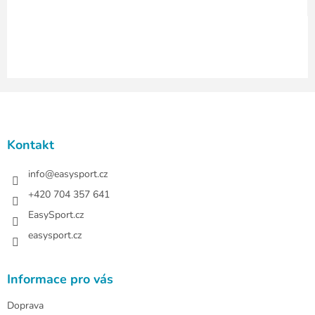
v
ý
p
i
s
u
Z
á
p
a
Kontakt
t
í
info
@
easysport.cz
+420 704 357 641
EasySport.cz
easysport.cz
Informace pro vás
Doprava