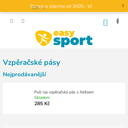
Přejít
Doprava zdarma od 3000,- kč
na
CZK
obsah
NÁKU
KOŠÍK
Vzpěračské pásy
Nejprodávanější
Pull Up vzpěračský pás s řetězem
Skladem
285 Kč