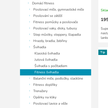
Domácí fitness
Posilovací míče, gymnastické míče
Skl
Posilování se zátěží
195
Fitness pomůcky a posilovače
Posilovací vaky, disky, tubusy
Supe
nast
Step můstky, steppery, šlapadla
lank
Hrazdy, bradla, žebřiny
Švihadla
Tip
Klasická švihadla
Jutová švihadla
Švihadla s počítadlem
Fitness švihadla
Balanční míče, podložky, slackline
Fitness doplňky
Trenažery
Opěrky na kliky
Posilovací lavice a věže