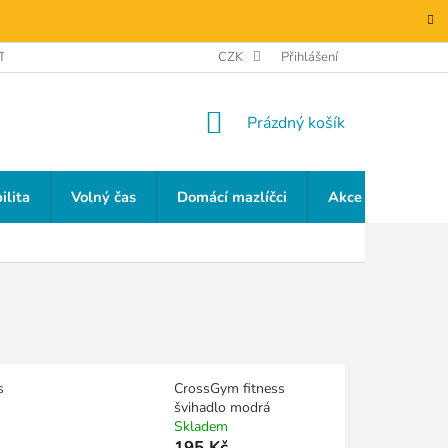
TAKTY
GDPR
CZK
Přihlášení
NÁKUPNÍ
Prázdný košík
KOŠÍK
ilita
Volný čas
Domácí mazlíčci
Akce a slevy
s
CrossGym fitness
švihadlo modrá
Skladem
195 Kč