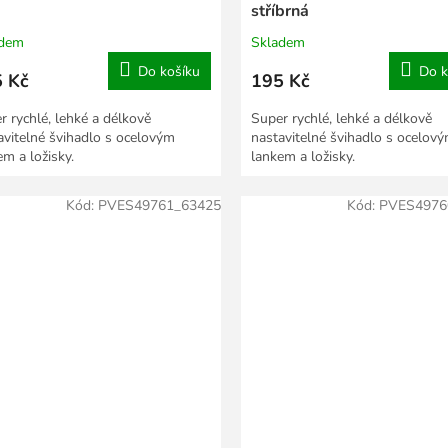
stříbrná
adem
Skladem
Do košíku
Do k
 Kč
195 Kč
r rychlé, lehké a délkově
Super rychlé, lehké a délkově
avitelné švihadlo s ocelovým
nastavitelné švihadlo s ocelov
em a ložisky.
lankem a ložisky.
Kód:
PVES49761_63425
Kód:
PVES4976