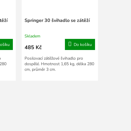
těží
Springer 30 švihadlo se zátěží
Skladem
ošíku
Do košíku
485 Kč
o
Posilovací zátěžové švihadlo pro
 280
dospělé. Hmotnost 1,65 kg, délka 280
cm, průměr 3 cm.