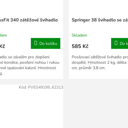
ssFit 340 zátěžové švihadlo
Springer 38 švihadlo se zá
adem
Skladem
Do košíku
Do k
Kč
585 Kč
adlo se závažím pro zlepšení
Posilovací zátěžové švihadlo pr
cké kondice, posílení nohou i rukou
dospělé. Hmotnost 2 kg, délka
inné spalování kalorií. Hmotnost
cm, průměr 3,8 cm.
g.
Kód:
PVES49199_62313