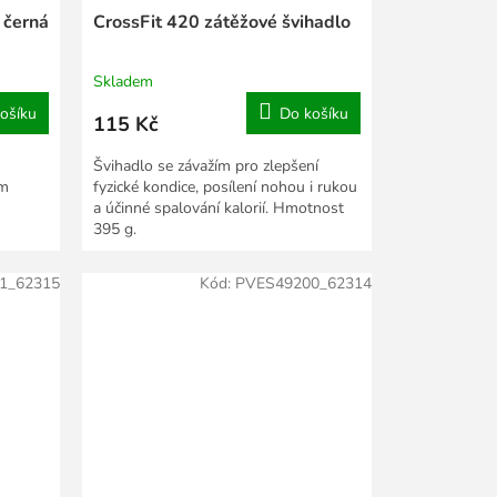
 černá
CrossFit 420 zátěžové švihadlo
Skladem
ošíku
Do košíku
115 Kč
Švihadlo se závažím pro zlepšení
ým
fyzické kondice, posílení nohou i rukou
a účinné spalování kalorií. Hmotnost
395 g.
1_62315
Kód:
PVES49200_62314