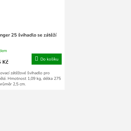
nger 25 švihadlo se zátěží
adem
Do košíku
 Kč
lovací zátěžové švihadlo pro
ělé. Hmotnost 1,09 kg, délka 275
průměr 2,5 cm.
O
v
l
á
d
a