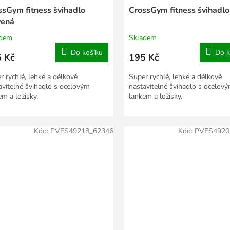
ssGym fitness švihadlo
CrossGym fitness švihadlo
vená
adem
Skladem
Do košíku
Do k
 Kč
195 Kč
r rychlé, lehké a délkově
Super rychlé, lehké a délkově
avitelné švihadlo s ocelovým
nastavitelné švihadlo s ocelov
em a ložisky.
lankem a ložisky.
Kód:
PVES49218_62346
Kód:
PVES4920