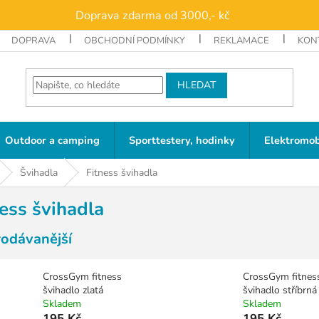
Doprava zdarma od 3000,- kč
DOPRAVA
OBCHODNÍ PODMÍNKY
REKLAMACE
KON
HLEDAT
Outdoor a camping
Sporttestery, hodinky
Elektromob
Švihadla
Fitness švihadla
ess švihadla
rodávanější
CrossGym fitness
CrossGym fitnes
švihadlo zlatá
švihadlo stříbrná
Skladem
Skladem
195 Kč
195 Kč