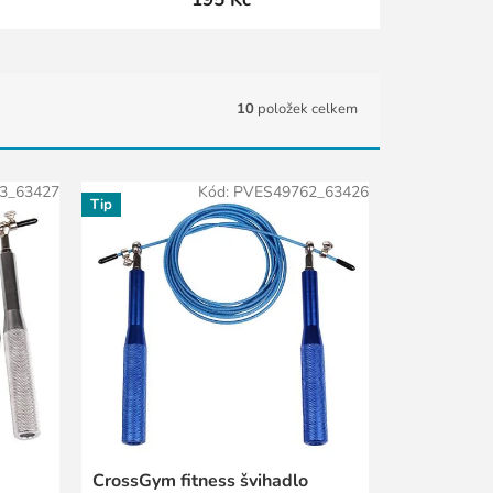
10
položek celkem
3_63427
Kód:
PVES49762_63426
Tip
CrossGym fitness švihadlo