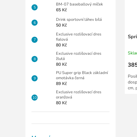
BM-07 baseballový míček
65 Kč
Drink sportovní láhev bílá
50 Kč
Exclusive rozlišovací dres
Spri
fialová
80 Kč
Skl
Exclusive rozlišovací dres
žlutá
385
80 Kč
PU Super grip Black základní
Posi
omotávka černá
dosp
89 Kč
cm, 
Exclusive rozlišovací dres
oranžová
80 Kč