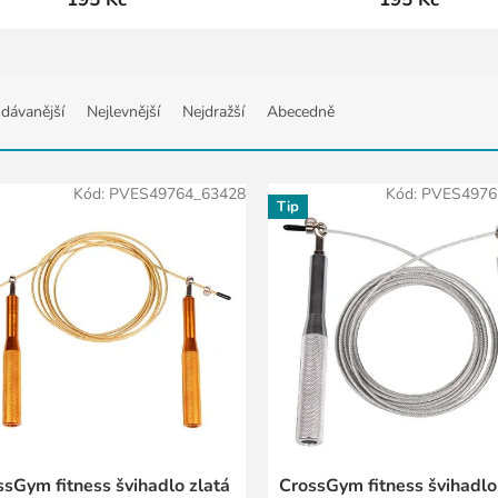
dávanější
Nejlevnější
Nejdražší
Abecedně
Kód:
PVES49764_63428
Kód:
PVES4976
Tip
ssGym fitness švihadlo zlatá
CrossGym fitness švihadlo