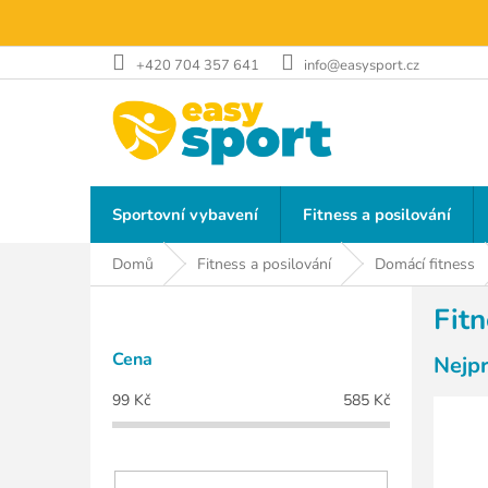
Přejít
na
obsah
+420 704 357 641
info@easysport.cz
Sportovní vybavení
Fitness a posilování
Domů
Fitness a posilování
Domácí fitness
P
Fitn
o
s
Cena
Nejp
t
r
99
Kč
585
Kč
a
n
n