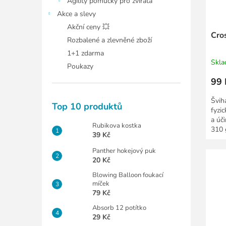
Agility pomůcky pro zvířata
Akce a slevy
Akční ceny 💥
Cro
Rozbalené a zlevněné zboží
1+1 zdarma
Skl
Poukazy
99 
Švih
Top 10 produktů
fyzi
a úč
Rubikova kostka
310 
39 Kč
Panther hokejový puk
20 Kč
Blowing Balloon foukací
míček
79 Kč
Absorb 12 potítko
29 Kč