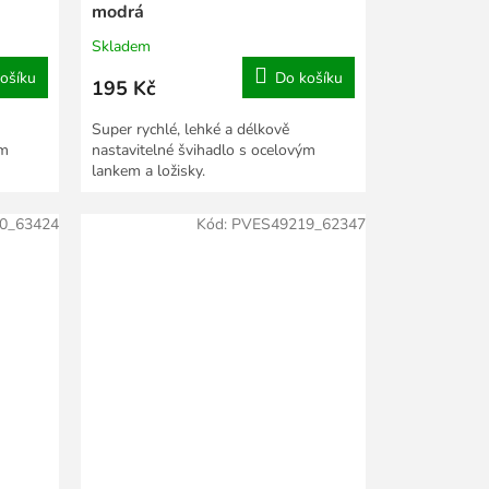
modrá
Skladem
ošíku
Do košíku
195 Kč
Super rychlé, lehké a délkově
ým
nastavitelné švihadlo s ocelovým
lankem a ložisky.
0_63424
Kód:
PVES49219_62347