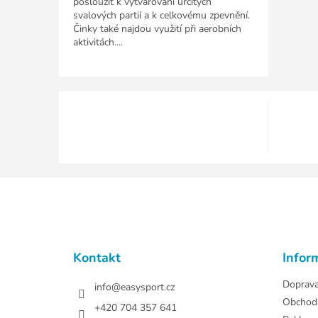
posloužit k vytvarování určitých
svalových partií a k celkovému zpevnění.
Činky také najdou využití při aerobních
aktivitách....
Z
á
p
a
t
Kontakt
Infor
í
Doprav
info
@
easysport.cz
Obchod
+420 704 357 641