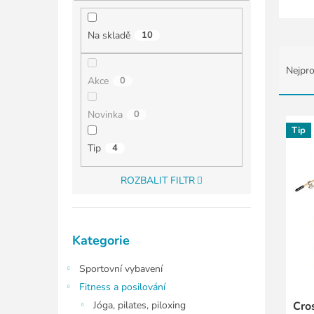
í
p
a
Na skladě
10
n
Ř
e
a
Nejpro
l
z
Akce
0
e
n
V
Novinka
0
í
ý
Tip
p
p
Tip
4
r
i
o
s
ROZBALIT FILTR
d
p
u
r
k
o
Přeskočit
t
d
Kategorie
kategorie
ů
u
k
Sportovní vybavení
t
Fitness a posilování
ů
Jóga, pilates, piloxing
Cro