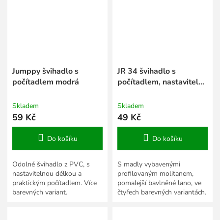
Jumppy švihadlo s
JR 34 švihadlo s
počítadlem modrá
počítadlem, nastavitelná
délka zelená
Skladem
Skladem
59 Kč
49 Kč
Do košíku
Do košíku
Odolné švihadlo z PVC, s
S madly vybavenými
nastavitelnou délkou a
profilovaným molitanem,
praktickým počítadlem. Více
pomalejší bavlněné lano, ve
barevných variant.
čtyřech barevných variantách.