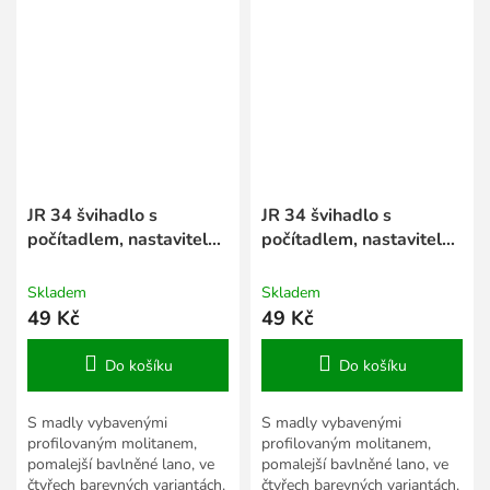
JR 34 švihadlo s
JR 34 švihadlo s
počítadlem, nastavitelná
počítadlem, nastavitelná
délka růžová
délka modrá
Skladem
Skladem
49 Kč
49 Kč
Do košíku
Do košíku
S madly vybavenými
S madly vybavenými
profilovaným molitanem,
profilovaným molitanem,
pomalejší bavlněné lano, ve
pomalejší bavlněné lano, ve
čtyřech barevných variantách.
čtyřech barevných variantách.