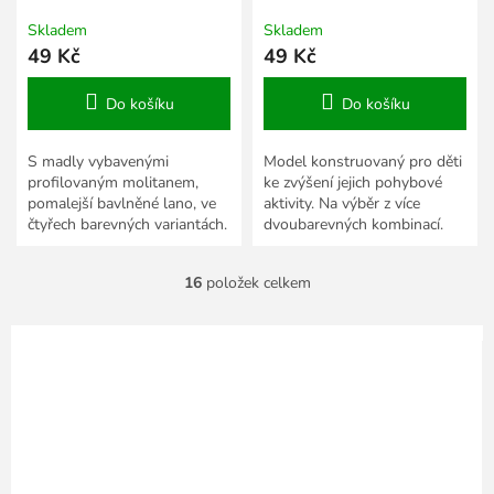
délka žlutá
délka žlutá
Skladem
Skladem
49 Kč
49 Kč
Do košíku
Do košíku
S madly vybavenými
Model konstruovaný pro děti
profilovaným molitanem,
ke zvýšení jejich pohybové
pomalejší bavlněné lano, ve
aktivity. Na výběr z více
čtyřech barevných variantách.
dvoubarevných kombinací.
16
položek celkem
O
v
l
á
d
a
c
í
p
r