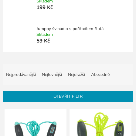
Skladem
199 Kč
Jumppy švihadlo s počítadlem žlutá
Skladem
59 Kč
Ř
a
Nejprodávanější
Nejlevnější
Nejdražší
Abecedně
z
e
n
OTEVŘÍT FILTR
í
p
V
r
ý
o
p
d
i
u