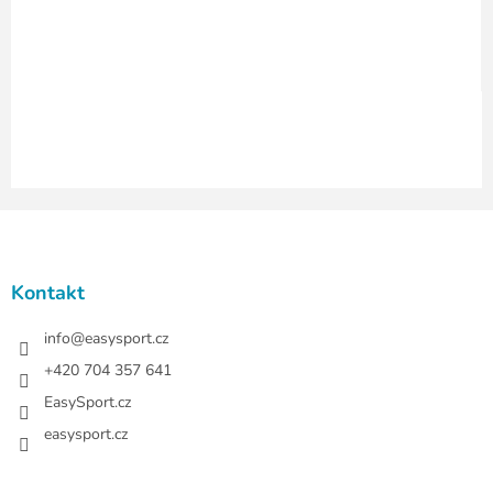
v
k
y
v
ý
p
i
s
u
Z
á
p
a
Kontakt
t
í
info
@
easysport.cz
+420 704 357 641
EasySport.cz
easysport.cz