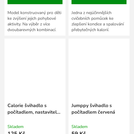
Model konstruovaný pro děti
Jedna z nejúčinnějších
ke zvýšení jejich pohybové
cvičebních pomůcek ke
aktivity. Na výběr z více
zlepšení kondice a spalování
dvoubarevných kombinací.
přebytečných kalorií.
Calorie švihadlo s
Jumppy švihadlo s
počítadlem, nastavitelná
počítadlem červená
délka zelená
Skladem
Skladem
125 Kč
59 Kč