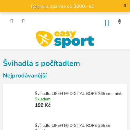
Přejít
Doprava zdarma od 3000,- kč
na
CZK
obsah
NÁKU
KOŠÍK
Švihadla s počítadlem
Nejprodávanější
Švihadlo LIFEFIT® DIGITAL ROPE 265 cm, mint
Skladem
199 Kč
Švihadlo LIFEFIT® DIGITAL ROPE 265 cm