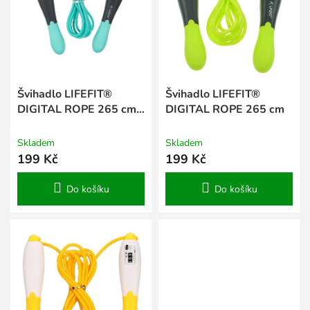
s
k
p
t
r
ů
o
d
u
k
Švihadlo LIFEFIT®
Švihadlo LIFEFIT®
t
DIGITAL ROPE 265 cm,
DIGITAL ROPE 265 cm
ů
mint
Skladem
Skladem
199 Kč
199 Kč
Do košíku
Do košíku