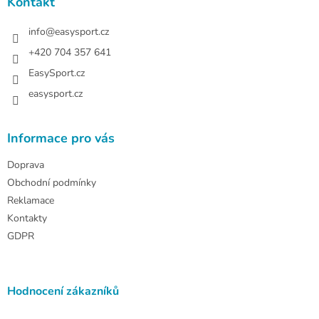
a
Kontakt
t
í
info
@
easysport.cz
+420 704 357 641
EasySport.cz
easysport.cz
Informace pro vás
Doprava
Obchodní podmínky
Reklamace
Kontakty
GDPR
Hodnocení zákazníků