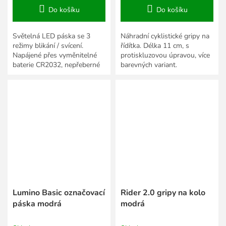
Do košíku
Do košíku
Světelná LED páska se 3
Náhradní cyklistické gripy na
režimy blikání / svícení.
řídítka. Délka 11 cm, s
Napájené přes vyměnitelné
protiskluzovou úpravou, více
baterie CR2032, nepřeberné
barevných variant.
množství použití.
Lumino Basic označovací
Rider 2.0 gripy na kolo
páska modrá
modrá