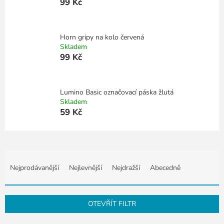
99 Kč
Horn gripy na kolo červená
Skladem
99 Kč
Lumino Basic označovací páska žlutá
Skladem
59 Kč
Ř
a
Nejprodávanější
Nejlevnější
Nejdražší
Abecedně
z
e
n
OTEVŘÍT FILTR
í
p