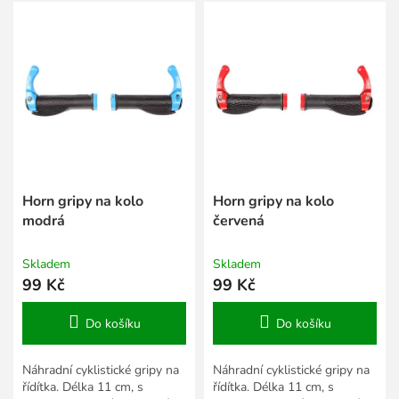
V
r
ý
o
p
d
i
u
s
k
p
t
r
ů
o
d
u
k
Horn gripy na kolo
Horn gripy na kolo
t
modrá
červená
ů
Skladem
Skladem
99 Kč
99 Kč
Do košíku
Do košíku
Náhradní cyklistické gripy na
Náhradní cyklistické gripy na
řídítka. Délka 11 cm, s
řídítka. Délka 11 cm, s