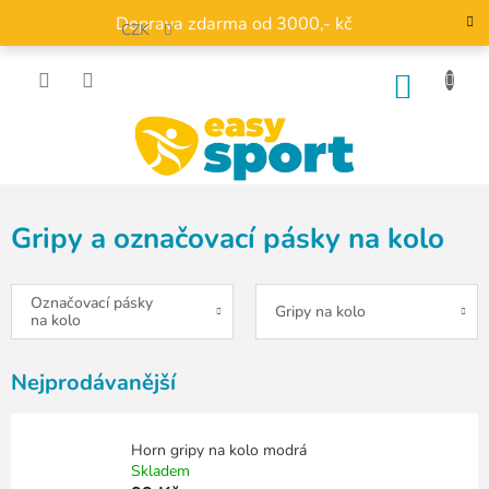
Přejít
Doprava zdarma od 3000,- kč
na
CZK
obsah
NÁKU
KOŠÍK
Gripy a označovací pásky na kolo
Označovací pásky
Gripy na kolo
na kolo
Nejprodávanější
Horn gripy na kolo modrá
Skladem