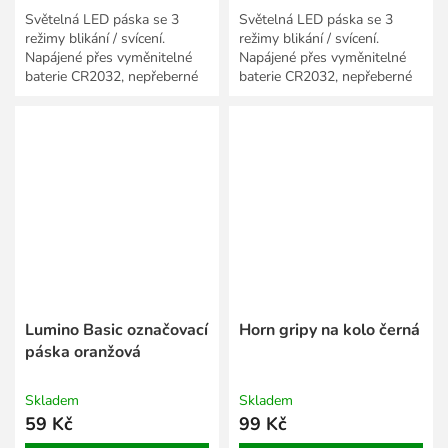
Světelná LED páska se 3
Světelná LED páska se 3
režimy blikání / svícení.
režimy blikání / svícení.
Napájené přes vyměnitelné
Napájené přes vyměnitelné
baterie CR2032, nepřeberné
baterie CR2032, nepřeberné
množství použití.
množství použití.
Lumino Basic označovací
Horn gripy na kolo černá
páska oranžová
Skladem
Skladem
59 Kč
99 Kč