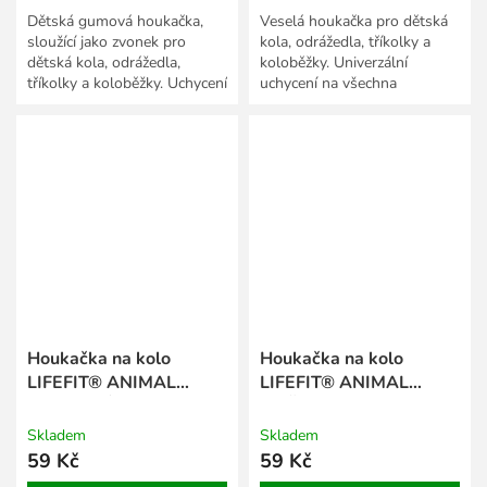
Dětská gumová houkačka,
Veselá houkačka pro dětská
sloužící jako zvonek pro
kola, odrážedla, tříkolky a
dětská kola, odrážedla,
koloběžky. Univerzální
tříkolky a koloběžky. Uchycení
uchycení na všechna
na všechna standardní řídítka.
standardní řídítka. - měkký
gumový materiál - různé...
Houkačka na kolo
Houkačka na kolo
LIFEFIT® ANIMAL
LIFEFIT® ANIMAL
KROKODÝL
KOČKA
Skladem
Skladem
59 Kč
59 Kč