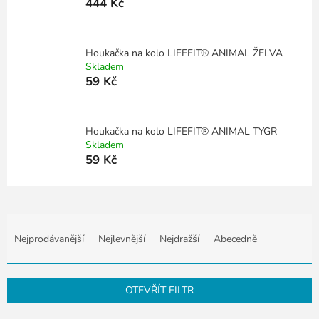
444 Kč
Houkačka na kolo LIFEFIT® ANIMAL ŽELVA
Skladem
59 Kč
Houkačka na kolo LIFEFIT® ANIMAL TYGR
Skladem
59 Kč
Ř
a
Nejprodávanější
Nejlevnější
Nejdražší
Abecedně
z
e
n
OTEVŘÍT FILTR
í
p