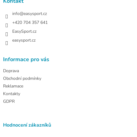
a
Kontakt
t
í
info
@
easysport.cz
+420 704 357 641
EasySport.cz
easysport.cz
Informace pro vás
Doprava
Obchodní podmínky
Reklamace
Kontakty
GDPR
Hodnocení zákazníků