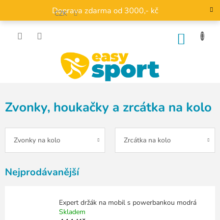
Přejít
Doprava zdarma od 3000,- kč
na
CZK
obsah
NÁKU
KOŠÍK
Zvonky, houkačky a zrcátka na kolo
Zvonky na kolo
Zrcátka na kolo
Nejprodávanější
Expert držák na mobil s powerbankou modrá
Skladem