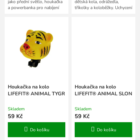
jako přední světlo, houkačka
dětská kola, odrážedla,
a powerbanka pro nabíjení
tříkolky a koloběžky. Uchycení
telefonu přes USB kabel.
na všechna standardní řídítka.
Houkačka na kolo
Houkačka na kolo
LIFEFIT® ANIMAL TYGR
LIFEFIT® ANIMAL SLON
Skladem
Skladem
59 Kč
59 Kč
Do košíku
Do košíku