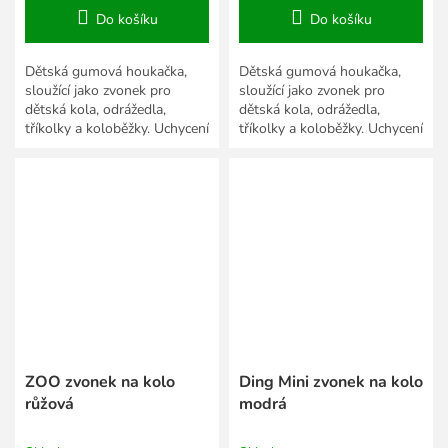
Do košíku
Do košíku
Dětská gumová houkačka,
Dětská gumová houkačka,
sloužící jako zvonek pro
sloužící jako zvonek pro
dětská kola, odrážedla,
dětská kola, odrážedla,
tříkolky a koloběžky. Uchycení
tříkolky a koloběžky. Uchycení
na všechna standardní řídítka.
na všechna standardní řídítka.
ZOO zvonek na kolo
Ding Mini zvonek na kolo
růžová
modrá