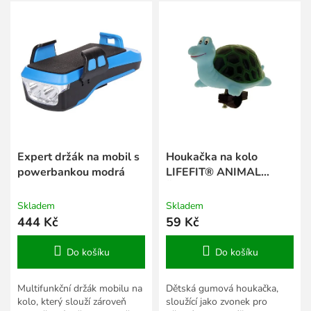
V
r
ý
o
p
d
i
u
s
k
p
t
r
ů
o
d
u
k
Expert držák na mobil s
Houkačka na kolo
t
powerbankou modrá
LIFEFIT® ANIMAL
ů
ŽELVA
Skladem
Skladem
444 Kč
59 Kč
Do košíku
Do košíku
Multifunkční držák mobilu na
Dětská gumová houkačka,
kolo, který slouží zároveň
sloužící jako zvonek pro