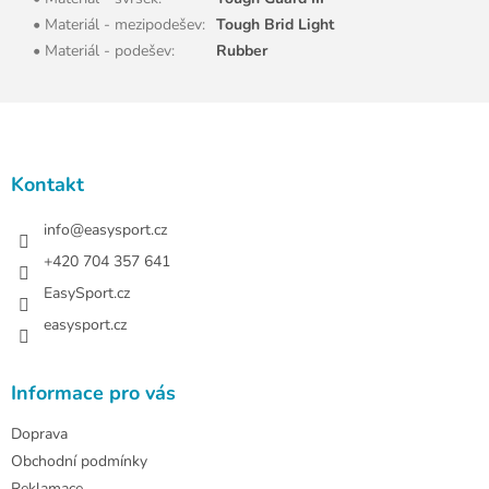
• Materiál - mezipodešev
:
Tough Brid Light
• Materiál - podešev
:
Rubber
Z
á
p
a
Kontakt
t
í
info
@
easysport.cz
+420 704 357 641
EasySport.cz
easysport.cz
Informace pro vás
Doprava
Obchodní podmínky
Reklamace