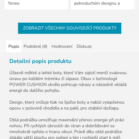
Yonex.
jednoduchém designu a
klasickém střihu. Triko si
obleč na sport a všechny
outdoorové...
ZOBRAZIT VŠECHNY SOUVISEJÍCÍ PRODUKTY
Popis
Podobné (4)
Hodnocení
Diskuze
Detailní popis produktu
Úžasně měkké a lehké boty, které Vám zajistí menší svalovou
únavu po každém tréninku či zápase. Obuv s technologií
POWER CUSHION skvěle pohlcuje nárazy a následně vkládá
energii do dalšího pohybu.
Design, který snižuje tlak na špičce boty a nabízí vylepšenou
oporu v polovině chodidla a na patě, pro stabilní došlapy.
Oblá podrážka umožňuje maximální přenos energie při práci
nohou. Při rychlých úkrocích do stran a dobržďování se
mnohokrát opřete o hranu obuvi. Právě díky oblé podrážce
získáte větší plochu pro opření a tím i rychlejší start k míči.