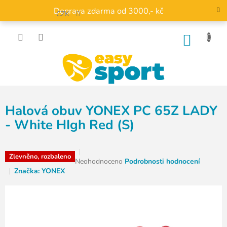
Přejít
Doprava zdarma od 3000,- kč
na
CZK
obsah
NÁKU
KOŠÍK
Halová obuv YONEX PC 65Z LADY
- White HIgh Red (S)
Zlevněno, rozbaleno
Průměrné
Neohodnoceno
Podrobnosti hodnocení
hodnocení
Značka:
YONEX
produktu
je
0,0
z
5