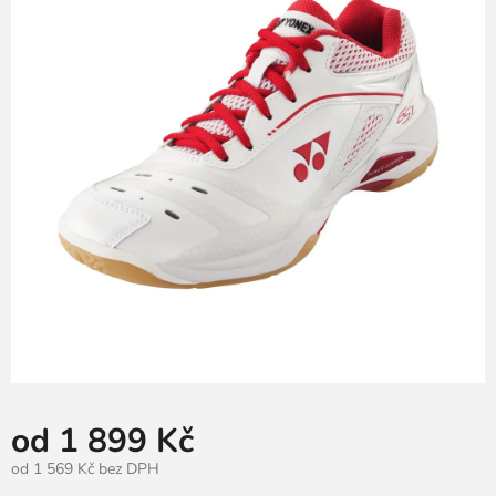
hvězdiček.
od
1 899 Kč
od
1 569 Kč
bez DPH