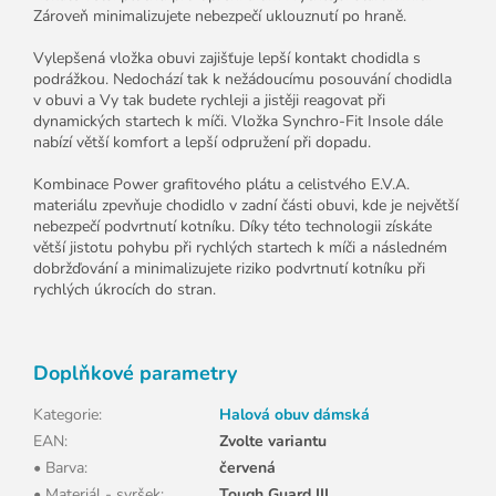
Zároveň minimalizujete nebezpečí uklouznutí po hraně.
Vylepšená vložka obuvi zajišťuje lepší kontakt chodidla s
podrážkou. Nedochází tak k nežádoucímu posouvání chodidla
v obuvi a Vy tak budete rychleji a jistěji reagovat při
dynamických startech k míči. Vložka Synchro-Fit Insole dále
nabízí větší komfort a lepší odpružení při dopadu.
Kombinace Power grafitového plátu a celistvého E.V.A.
materiálu zpevňuje chodidlo v zadní části obuvi, kde je největší
nebezpečí podvrtnutí kotníku. Díky této technologii získáte
větší jistotu pohybu při rychlých startech k míči a následném
dobržďování a minimalizujete riziko podvrtnutí kotníku při
rychlých úkrocích do stran.
Doplňkové parametry
Kategorie
:
Halová obuv dámská
EAN
:
Zvolte variantu
• Barva
:
červená
• Materiál - svršek
:
Tough Guard III