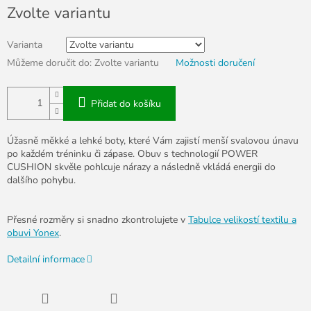
Měrná
Zvolte variantu
cena:
Varianta
Můžeme doručit do:
Zvolte variantu
Možnosti doručení
Přidat do košíku
Úžasně měkké a lehké boty, které Vám zajistí menší svalovou únavu
po každém tréninku či zápase. Obuv s technologií POWER
CUSHION skvěle pohlcuje nárazy a následně vkládá energii do
dalšího pohybu.
Přesné rozměry si snadno zkontrolujete v
Tabulce velikostí textilu a
obuvi Yonex
.
Detailní informace