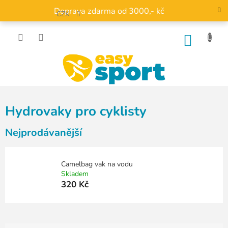
Přejít
Doprava zdarma od 3000,- kč
na
CZK
obsah
NÁKU
KOŠÍK
Hydrovaky pro cyklisty
Nejprodávanější
Camelbag vak na vodu
Skladem
320 Kč