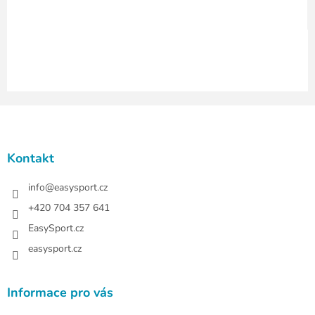
y
v
ý
p
i
s
u
Z
á
p
a
Kontakt
t
í
info
@
easysport.cz
+420 704 357 641
EasySport.cz
easysport.cz
Informace pro vás