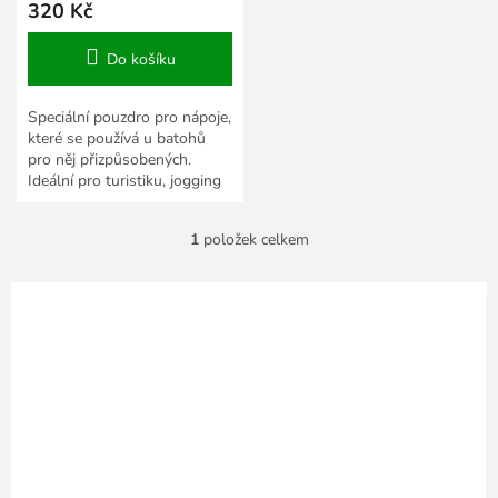
320 Kč
Do košíku
Speciální pouzdro pro nápoje,
které se používá u batohů
pro něj přizpůsobených.
Ideální pro turistiku, jogging
a cyklistiku.
1
položek celkem
O
v
l
á
d
a
c
í
p
r
v
k