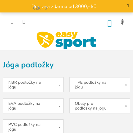
Přejít
Doprava zdarma od 3000,- kč
na
CZK
obsah
NÁKU
KOŠÍK
Jóga podložky
NBR podložky na
TPE podložky na
jógu
jógu
EVA podložky na
Obaly pro
jógu
podložky na jógu
PVC podložky na
jógu