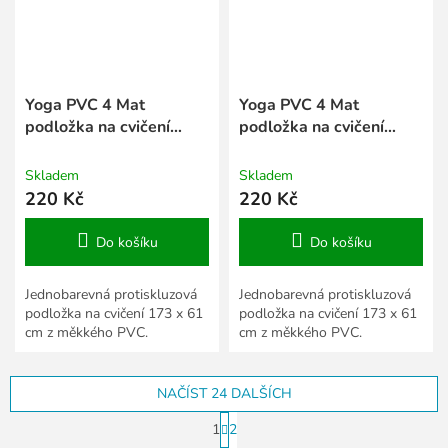
Yoga PVC 4 Mat
Yoga PVC 4 Mat
podložka na cvičení
podložka na cvičení
šedá
červená
Skladem
Skladem
220 Kč
220 Kč
Do košíku
Do košíku
Jednobarevná protiskluzová
Jednobarevná protiskluzová
podložka na cvičení 173 x 61
podložka na cvičení 173 x 61
cm z měkkého PVC.
cm z měkkého PVC.
NAČÍST 24 DALŠÍCH
S
1
2
t
O