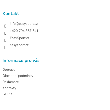
á
p
a
Kontakt
t
í
info
@
easysport.cz
+420 704 357 641
EasySport.cz
easysport.cz
Informace pro vás
Doprava
Obchodní podmínky
Reklamace
Kontakty
GDPR