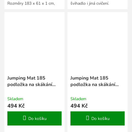
Rozměry 183 x 61 x 1 cm,
švihadlo i jiná cvičení.
více barevných variant.
Jumping Mat 185
Jumping Mat 185
podložka na skákání
podložka na skákání
růžová
modrá
Skladem
Skladem
494 Kč
494 Kč
Do košíku
Do košíku