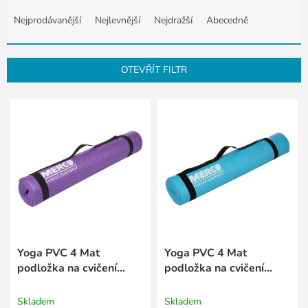
Ř
a
Nejprodávanější
Nejlevnější
Nejdražší
Abecedně
z
e
n
OTEVŘÍT FILTR
í
p
V
r
ý
o
p
d
i
u
s
k
p
t
r
ů
o
d
u
k
Yoga PVC 4 Mat
Yoga PVC 4 Mat
t
podložka na cvičení
podložka na cvičení
ů
fialová
modrá
Skladem
Skladem