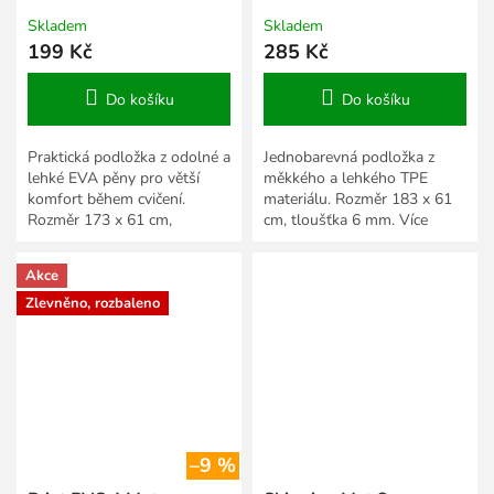
Skladem
Skladem
199 Kč
285 Kč
Do košíku
Do košíku
Praktická podložka z odolné a
Jednobarevná podložka z
lehké EVA pěny pro větší
měkkého a lehkého TPE
komfort během cvičení.
materiálu. Rozměr 183 x 61
Rozměr 173 x 61 cm,
cm, tloušťka 6 mm. Více
tloušťka 6 mm. Více
barevných variant.
barevných variant.
Akce
Zlevněno, rozbaleno
–9 %