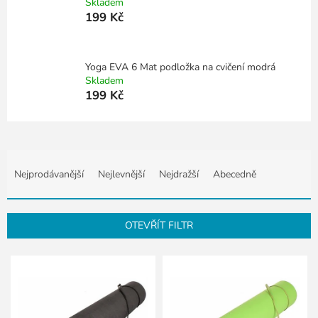
Skladem
199 Kč
Yoga EVA 6 Mat podložka na cvičení modrá
Skladem
199 Kč
Ř
a
Nejprodávanější
Nejlevnější
Nejdražší
Abecedně
z
e
n
OTEVŘÍT FILTR
í
p
V
r
ý
o
p
d
i
u