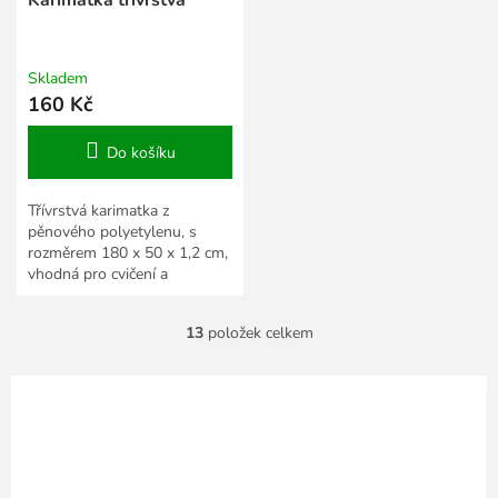
Skladem
160 Kč
Do košíku
Třívrstvá karimatka z
pěnového polyetylenu, s
rozměrem 180 x 50 x 1,2 cm,
vhodná pro cvičení a
kempování. Bez obalu.
13
položek celkem
O
v
l
á
d
a
c
í