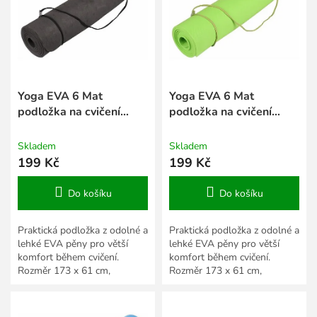
s
k
p
t
r
ů
o
d
u
k
Yoga EVA 6 Mat
Yoga EVA 6 Mat
t
podložka na cvičení
podložka na cvičení
ů
černá
limetková
Skladem
Skladem
199 Kč
199 Kč
Do košíku
Do košíku
Praktická podložka z odolné a
Praktická podložka z odolné a
lehké EVA pěny pro větší
lehké EVA pěny pro větší
komfort během cvičení.
komfort během cvičení.
Rozměr 173 x 61 cm,
Rozměr 173 x 61 cm,
tloušťka 6 mm. Více
tloušťka 6 mm. Více
barevných variant.
barevných variant.