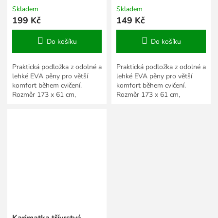
Skladem
Skladem
199 Kč
149 Kč
Do košíku
Do košíku
Praktická podložka z odolné a
Praktická podložka z odolné a
lehké EVA pěny pro větší
lehké EVA pěny pro větší
komfort během cvičení.
komfort během cvičení.
Rozměr 173 x 61 cm,
Rozměr 173 x 61 cm,
tloušťka 6 mm. Více
tloušťka 4 mm. Více
barevných variant.
barevných variant.
Karimatka třívrstvá