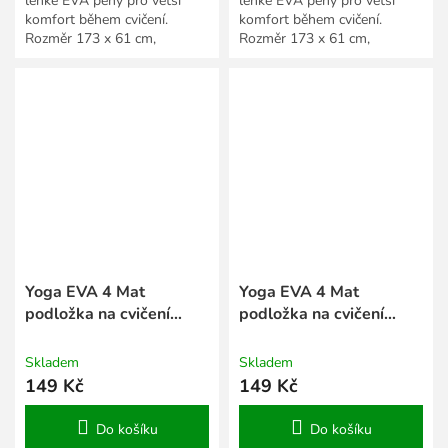
lehké EVA pěny pro větší
lehké EVA pěny pro větší
komfort během cvičení.
komfort během cvičení.
Rozměr 173 x 61 cm,
Rozměr 173 x 61 cm,
tloušťka 4 mm. Více
tloušťka 4 mm. Více
barevných variant.
barevných variant.
Yoga EVA 4 Mat
Yoga EVA 4 Mat
podložka na cvičení
podložka na cvičení
modrá
růžová
Skladem
Skladem
149 Kč
149 Kč
Do košíku
Do košíku