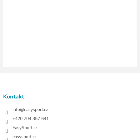
p
r
v
k
y
v
ý
p
i
s
u
Z
á
p
a
Kontakt
t
í
info
@
easysport.cz
+420 704 357 641
EasySport.cz
easysport.cz