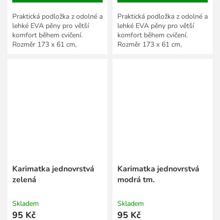
Praktická podložka z odolné a
Praktická podložka z odolné a
lehké EVA pěny pro větší
lehké EVA pěny pro větší
komfort během cvičení.
komfort během cvičení.
Rozměr 173 x 61 cm,
Rozměr 173 x 61 cm,
tloušťka 4 mm. Více
tloušťka 4 mm. Více
barevných variant.
barevných variant.
Karimatka jednovrstvá
Karimatka jednovrstvá
zelená
modrá tm.
Skladem
Skladem
95 Kč
95 Kč