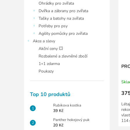
Ohrádky pro zvířata
Dvířka a zábrany pro zvířata
Tašky a batohy na zvířata
Potřeby pro psy
Agility pomůcky pro zvířata
Akce a slevy
Akční ceny 💥
Rozbalené a zlevněné zboží
1+1 zdarma
PRO 
Poukazy
Skl
375
Top 10 produktů
Létaj
Rubikova kostka
reko
39 Kč
vlas
Panther hokejový puk
114 
20 Kč