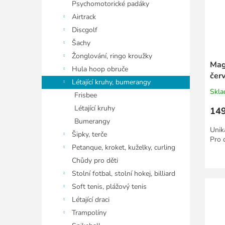
Psychomotorické padáky
Airtrack
Discgolf
Šachy
Žonglování, ringo kroužky
Magi
Hula hoop obruče
čer
Létající kruhy, bumerangy
Skl
Frisbee
Létající kruhy
149
Bumerangy
Uniká
Šipky, terče
Pro d
Petanque, kroket, kuželky, curling
Chůdy pro děti
Stolní fotbal, stolní hokej, billiard
Soft tenis, plážový tenis
Létající draci
Trampolíny