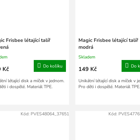
c Frisbee létající talíř
Magic Frisbee létající talíř
vená
modrá
adem
Skladem
Do košíku
Do k
 Kč
149 Kč
tní létající disk a míček v jednom.
Unikátní létající disk a míček v 
ěti i dospělé. Materiál TPE.
Pro děti i dospělé. Materiál TPE
Kód:
PVES48064_37651
Kód:
PVES4776