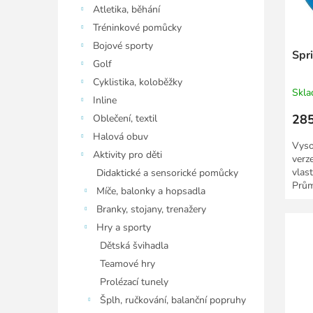
ů
u
Atletika, běhání
k
Tréninkové pomůcky
t
Bojové sporty
ů
Spri
Golf
Cyklistika, koloběžky
Skl
Inline
285
Oblečení, textil
Halová obuv
Vyso
Aktivity pro děti
verz
vlas
Didaktické a sensorické pomůcky
Prům
Míče, balonky a hopsadla
Branky, stojany, trenažery
Hry a sporty
Dětská švihadla
Teamové hry
Prolézací tunely
Šplh, ručkování, balanční popruhy