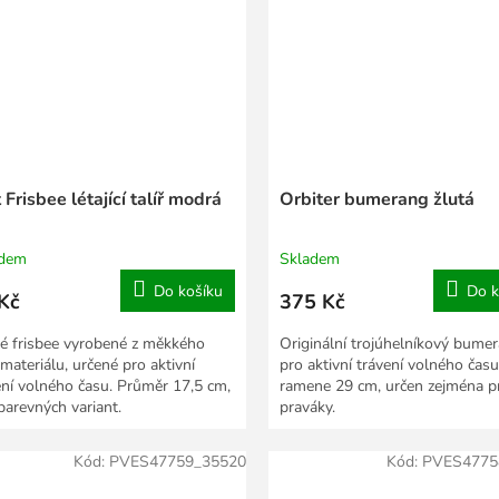
 Frisbee létající talíř modrá
Orbiter bumerang žlutá
adem
Skladem
Do košíku
Do k
Kč
375 Kč
é frisbee vyrobené z měkkého
Originální trojúhelníkový bume
materiálu, určené pro aktivní
pro aktivní trávení volného času
ení volného času. Průměr 17,5 cm,
ramene 29 cm, určen zejména p
 barevných variant.
praváky.
Kód:
PVES47759_35520
Kód:
PVES4775