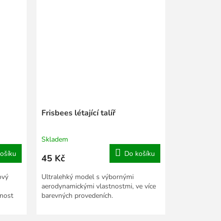
Frisbees létající talíř
Skladem
ošíku
Do košíku
45 Kč
ový
Ultralehký model s výbornými
aerodynamickými vlastnostmi, ve více
tnost
barevných provedeních.