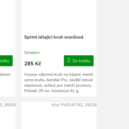
Sprint létající kruh oranžová
Skladem
ošíku
Do košíku
285 Kč
jednom.
Vysoce výkonný kruh na házení, menší
.
verze kruhu Aerobie Pro, skvělé letové
vlastnosti, určený pro menší prostory.
Průměr 25 cm, hmotnost 61 g.
3_35529
Kód:
PVES47762_35528