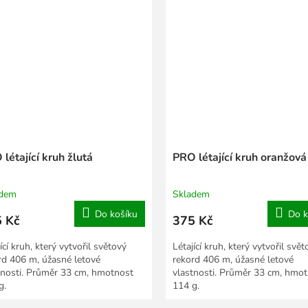
létající kruh žlutá
PRO létající kruh oranžová
adem
Skladem
Do košíku
Do k
 Kč
375 Kč
ící kruh, který vytvořil světový
Létající kruh, který vytvořil svět
rd 406 m, úžasné letové
rekord 406 m, úžasné letové
tnosti. Průměr 33 cm, hmotnost
vlastnosti. Průměr 33 cm, hmo
g.
114 g.