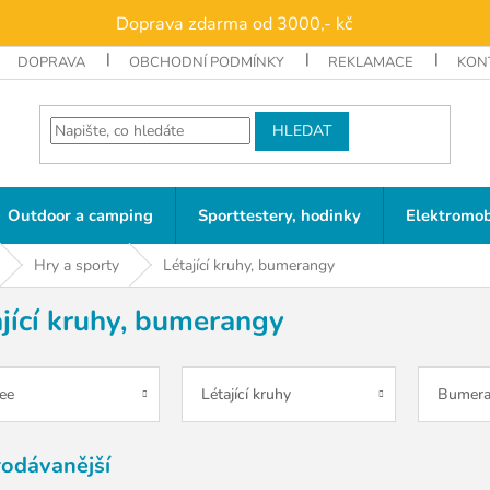
Doprava zdarma od 3000,- kč
DOPRAVA
OBCHODNÍ PODMÍNKY
REKLAMACE
KON
HLEDAT
Outdoor a camping
Sporttestery, hodinky
Elektromob
Hry a sporty
Létající kruhy, bumerangy
jící kruhy, bumerangy
bee
Létající kruhy
Bumera
rodávanější