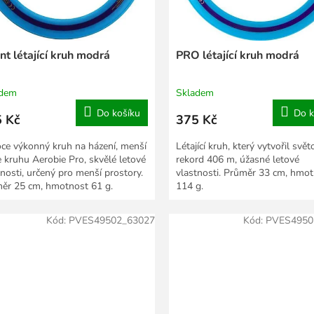
nt létající kruh modrá
PRO létající kruh modrá
adem
Skladem
Do košíku
Do k
 Kč
375 Kč
ce výkonný kruh na házení, menší
Létající kruh, který vytvořil svět
e kruhu Aerobie Pro, skvělé letové
rekord 406 m, úžasné letové
tnosti, určený pro menší prostory.
vlastnosti. Průměr 33 cm, hmo
ěr 25 cm, hmotnost 61 g.
114 g.
Kód:
PVES49502_63027
Kód:
PVES4950