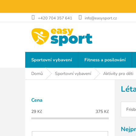
Přejít
na
obsah
+420 704 357 641
info@easysport.cz
Sportovní vybavení
Fitness a posilování
Domů
Sportovní vybavení
Aktivity pro děti
P
Léta
o
s
Cena
t
r
Fris
29
Kč
375
Kč
a
n
Nejp
n