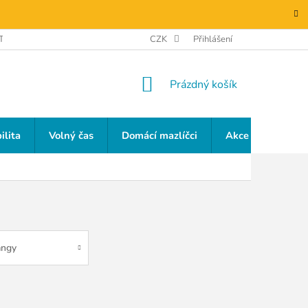
TAKTY
GDPR
CZK
Přihlášení
NÁKUPNÍ
Prázdný košík
KOŠÍK
ilita
Volný čas
Domácí mazlíčci
Akce a slevy
ngy