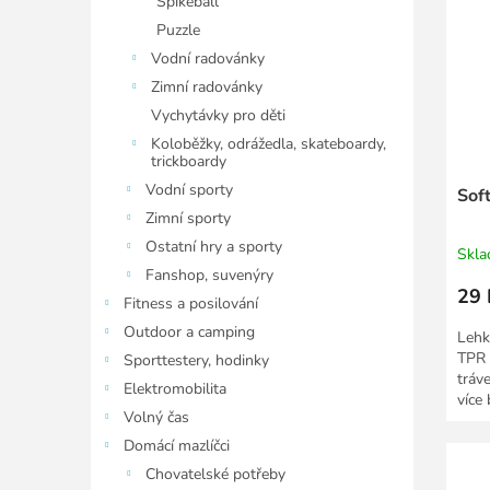
Spikeball
Puzzle
Vodní radovánky
Zimní radovánky
Vychytávky pro děti
Koloběžky, odrážedla, skateboardy,
trickboardy
Vodní sporty
Soft
Zimní sporty
Ostatní hry a sporty
Skl
Fanshop, suvenýry
29 
Fitness a posilování
Outdoor a camping
Lehk
TPR 
Sporttestery, hodinky
tráv
Elektromobilita
více
Volný čas
Domácí mazlíčci
Chovatelské potřeby