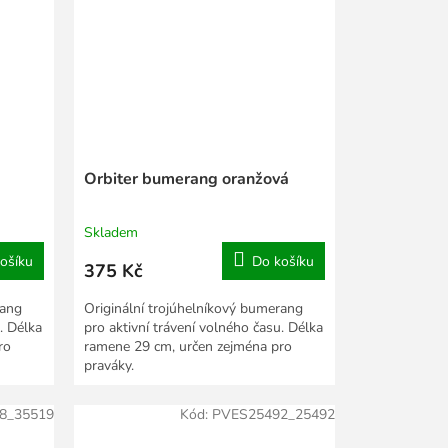
Orbiter bumerang oranžová
Skladem
ošíku
Do košíku
375 Kč
rang
Originální trojúhelníkový bumerang
. Délka
pro aktivní trávení volného času. Délka
ro
ramene 29 cm, určen zejména pro
praváky.
8_35519
Kód:
PVES25492_25492