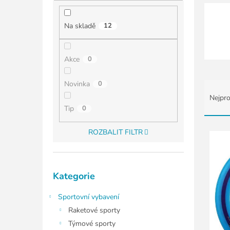
í
p
a
Na skladě
12
n
e
l
Akce
0
Ř
Novinka
0
a
Nejpro
z
Tip
0
e
n
V
ROZBALIT FILTR
í
ý
p
p
r
i
Přeskočit
o
s
Kategorie
kategorie
d
p
u
r
Sportovní vybavení
k
o
Raketové sporty
t
d
Týmové sporty