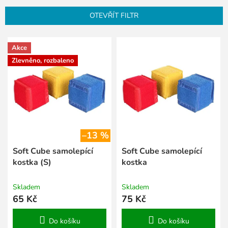
n
OTEVŘÍT FILTR
í
p
V
r
Akce
ý
o
p
Zlevněno, rozbaleno
d
i
u
s
k
p
t
r
ů
o
d
–13 %
u
k
Soft Cube samolepící
Soft Cube samolepící
t
kostka (S)
kostka
ů
Skladem
Skladem
65 Kč
75 Kč
Do košíku
Do košíku