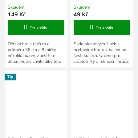
Skladem
Skladem
149 Kč
49 Kč
Do košíku
Do košíku
Dětská hra s terčem o
Sada plastových šipek s
průměru 36 cm a 8 míčky
ocelovými hroty v balení po
několika barev. Zpestřete
šesti kusech. Určeno pro
dětem volné chvíle díky této
začátečníky a rekreační hráče.
hře.
Tip