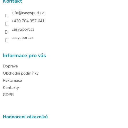
a
Kontakt
t
í
info
@
easysport.cz
+420 704 357 641
EasySport.cz
easysport.cz
Informace pro vás
Doprava
Obchodní podmínky
Reklamace
Kontakty
GDPR
Hodnocení zákazníků