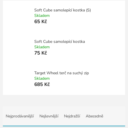
Soft Cube samolepící kostka (S)
Skladem
65 Kč
Soft Cube samolepící kostka
Skladem
75 Kč
Target Wheel terč na suchý zip
Skladem
685 Kč
Ř
a
Nejprodávanější
Nejlevnější
Nejdražší
Abecedně
z
e