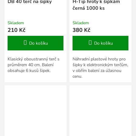
DB 40 terč na šipky
H-Tip hroty k šipkám
černá 1000 ks
Skladem
Skladem
210 Kč
380 Kč
Do košíku
Do košíku
Klasický oboustranný terč s
Náhradní plastové hroty pro
průměrem 40 cm. Balení
šipky k elektronickým terčům,
obsahuje 6 kusů šipek.
v obřím balení za úžasnou
cenu.