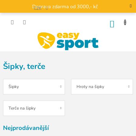
Přejít
Doprava zdarma od 3000,- kč
na
CZK
obsah
NÁKU
KOŠÍK
Šipky, terče
Šipky
Hroty na šipky
Terče na šipky
Nejprodávanější