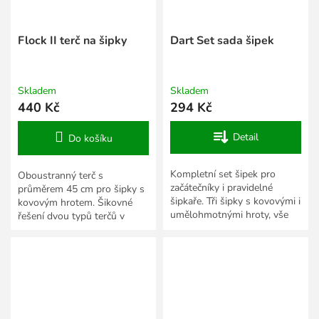
Flock II terč na šipky
Dart Set sada šipek
Skladem
Skladem
440 Kč
294 Kč
Detail
Do košíku
Kompletní set šipek pro
Oboustranný terč s
začátečníky i pravidelné
průměrem 45 cm pro šipky s
šipkaře. Tři šipky s kovovými i
kovovým hrotem. Šikovné
umělohmotnými hroty, vše
řešení dvou typů terčů v
zabalené v praktickém
jednom.
pouzdru.