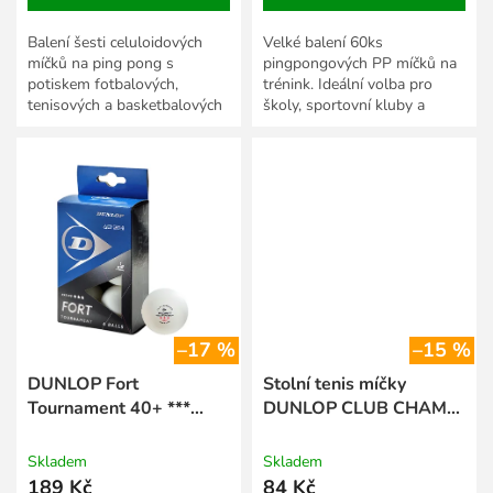
Balení šesti celuloidových
Velké balení 60ks
míčků na ping pong s
pingpongových PP míčků na
potiskem fotbalových,
trénink. Ideální volba pro
tenisových a basketbalových
školy, sportovní kluby a
míčů.
hobby hráče.
–17 %
–15 %
DUNLOP Fort
Stolní tenis míčky
Tournament 40+ ***
DUNLOP CLUB CHAMP
ITTF (6 ks) bílý
40+ 6Box
Skladem
Skladem
189 Kč
84 Kč