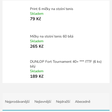
Print 6 míčky na stolní tenis
Skladem
79 Kč
Míčky na stolní tenis 60 bílá
Skladem
265 Kč
DUNLOP Fort Tournament 40+ *** ITTF (6 ks)
bílý
Skladem
189 Kč
Ř
a
Nejprodávanější
Nejlevnější
Nejdražší
Abecedně
z
e