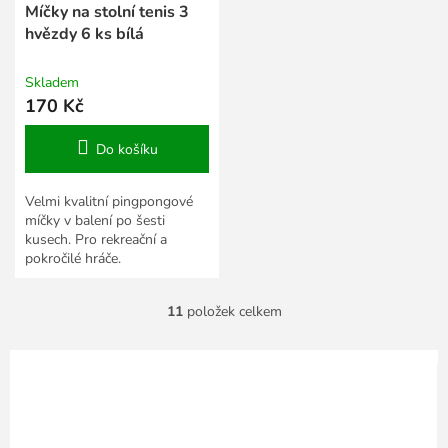
Míčky na stolní tenis 3
hvězdy 6 ks bílá
Skladem
170 Kč
Do košíku
Velmi kvalitní pingpongové
míčky v balení po šesti
kusech. Pro rekreační a
pokročilé hráče.
11
položek celkem
O
v
l
á
d
a
c