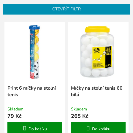
n
OTEVŘÍT FILTR
í
p
V
r
ý
o
p
d
i
u
s
k
p
t
r
ů
o
d
u
k
Print 6 míčky na stolní
Míčky na stolní tenis 60
t
tenis
bílá
ů
Skladem
Skladem
79 Kč
265 Kč
Do košíku
Do košíku