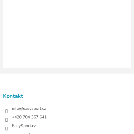
í
p
r
v
k
y
v
ý
p
i
s
u
Z
á
p
a
Kontakt
t
í
info
@
easysport.cz
+420 704 357 641
EasySport.cz