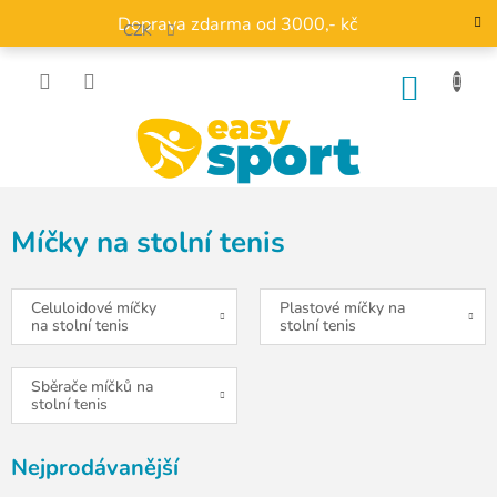
Přejít
Doprava zdarma od 3000,- kč
na
CZK
obsah
NÁKU
KOŠÍK
Míčky na stolní tenis
Celuloidové míčky
Plastové míčky na
na stolní tenis
stolní tenis
Sběrače míčků na
stolní tenis
Nejprodávanější