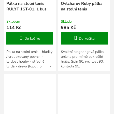
Pálka na stolní tenis
Ovtcharov Ruby pálka
RULYT 1ST-01, 1 kus
na stolní tenis
Skladem
Skladem
114 Kč
985 Kč
Do košíku
Do košíku
Pálka na stolní tenis - hladký
Kvalitní pingpongová pálka
/ vroubkovaný povrch -
určena pro mírně pokročilé
tvrdost houby - středně
hráče. Spin 90, rychlost 90,
tvrdá - dřevo (topol) 5 mm -
kontrola 95.
anatomická rukojeť - houba
1,5 mm -...