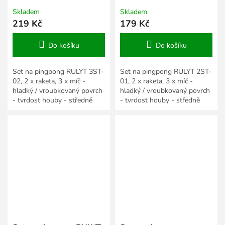
Skladem
Skladem
219 Kč
179 Kč
Do košíku
Do košíku
Set na pingpong RULYT 3ST-
Set na pingpong RULYT 2ST-
02, 2 x raketa, 3 x míč -
01, 2 x raketa, 3 x míč -
hladký / vroubkovaný povrch
hladký / vroubkovaný povrch
- tvrdost houby - středně
- tvrdost houby - středně
tvrdá - dřevo (topol) 7 mm -
tvrdá - dřevo (topol) 6 mm -
anatomická...
anatomická...