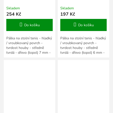
Skladem
Skladem
254 Kč
197 Kč
Do košíku
Do košíku
Pálka na stolní tenis - hladký
Pálka na stolní tenis - hladký
/ vroubkovaný povrch -
/ vroubkovaný povrch -
tvrdost houby - středně
tvrdost houby - středně
tvrdá - dřevo (topol) 7 mm -
tvrdá - dřevo (topol) 6 mm -
anatomická rukojeť - houba
anatomická rukojeť - houba
1,8 mm -...
1,8 mm -...