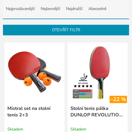
Ř
a
Nejprodávanější
Nejlevnější
Nejdražší
Abecedně
z
e
n
OTEVŘÍT FILTR
í
p
V
r
ý
o
p
d
i
u
s
k
p
t
r
ů
o
d
–22 %
u
k
Mistral set na stolní
Stolní tenis pálka
t
tenis 2+3
DUNLOP REVOLUTION
ů
5000
Skladem
Skladem