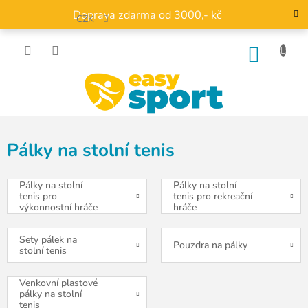
Přejít
Doprava zdarma od 3000,- kč
na
CZK
obsah
NÁKU
KOŠÍK
Pálky na stolní tenis
Pálky na stolní
Pálky na stolní
tenis pro
tenis pro rekreační
výkonnostní hráče
hráče
Sety pálek na
Pouzdra na pálky
stolní tenis
Venkovní plastové
pálky na stolní
tenis