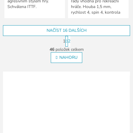
agresivním stylem hry.
řady vhodná pro rekreační
Schválena ITTF.
hráče. Houba 1,5 mm,
rychlost 4, spin 4, kontrola
10.
NAČÍST 16 DALŠÍCH
S
1
2
t
O
r
46
položek celkem
v
á
l
NAHORU
n
á
k
o
d
v
a
á
c
n
í
í
p
r
v
k
y
v
ý
p