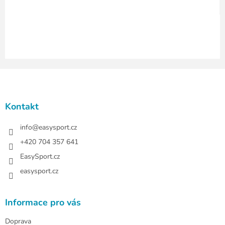
i
s
u
Z
á
p
a
Kontakt
t
í
info
@
easysport.cz
+420 704 357 641
EasySport.cz
easysport.cz
Informace pro vás
Doprava