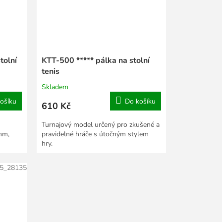
tolní
KTT-500 ***** pálka na stolní
tenis
Skladem
ošíku
Do košíku
610 Kč
Turnajový model určený pro zkušené a
mm,
pravidelné hráče s útočným stylem
hry.
5_28135