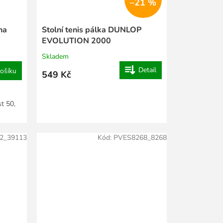
–21 %
na
Stolní tenis pálka DUNLOP
EVOLUTION 2000
Skladem
Detail
ošíku
549 Kč
st 50,
2_39113
Kód:
PVES8268_8268