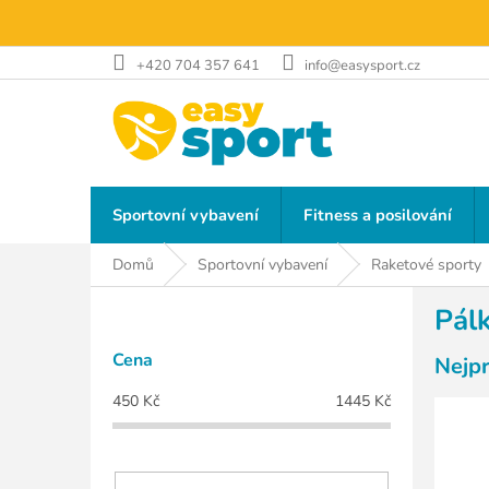
Přejít
na
obsah
+420 704 357 641
info@easysport.cz
Sportovní vybavení
Fitness a posilování
Domů
Sportovní vybavení
Raketové sporty
P
Pálk
o
s
Cena
Nejp
t
r
450
Kč
1445
Kč
a
n
n