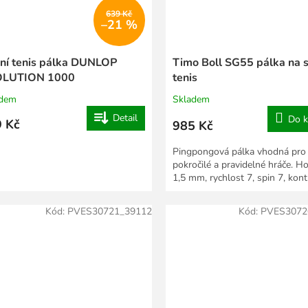
639 Kč
–21 %
lní tenis pálka DUNLOP
Timo Boll SG55 pálka na s
LUTION 1000
tenis
adem
Skladem
Detail
Do k
 Kč
985 Kč
Pingpongová pálka vhodná pro
pokročilé a pravidelné hráče. H
1,5 mm, rychlost 7, spin 7, kont
Kód:
PVES30721_39112
Kód:
PVES3072