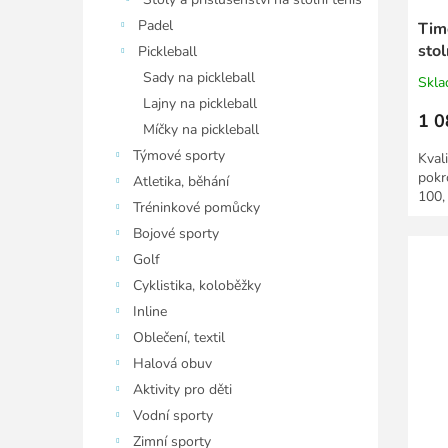
Padel
Tim
stol
Pickleball
Sady na pickleball
Skl
Lajny na pickleball
1 0
Míčky na pickleball
Týmové sporty
Kval
pokr
Atletika, běhání
100,
Tréninkové pomůcky
Bojové sporty
Golf
Cyklistika, koloběžky
Inline
Oblečení, textil
Halová obuv
Aktivity pro děti
Vodní sporty
Zimní sporty