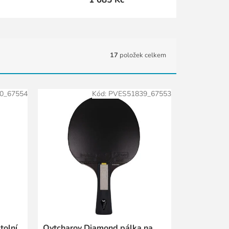
17
položek celkem
0_67554
Kód:
PVES51839_67553
tolní
Ovtcharov Diamond pálka na