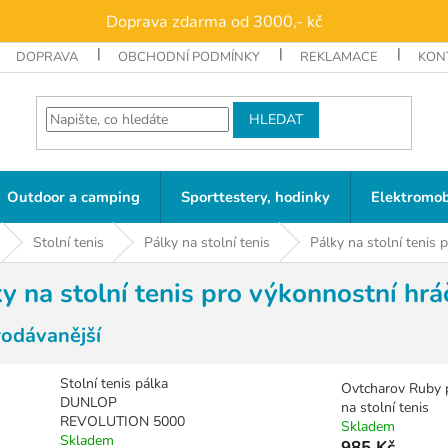
Doprava zdarma od 3000,- kč
DOPRAVA
OBCHODNÍ PODMÍNKY
REKLAMACE
KON
HLEDAT
Outdoor a camping
Sporttestery, hodinky
Elektromob
Stolní tenis
Pálky na stolní tenis
Pálky na stolní tenis 
y na stolní tenis pro výkonnostní hrá
rodávanější
Stolní tenis pálka
Ovtcharov Ruby 
DUNLOP
na stolní tenis
REVOLUTION 5000
Skladem
Skladem
985 Kč