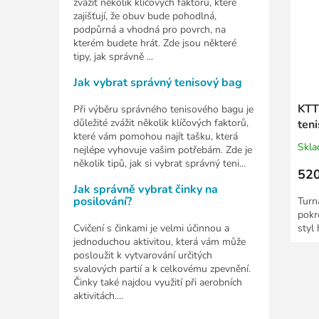
zvážit několik klíčových faktorů, které
zajišťují, že obuv bude pohodlná,
podpůrná a vhodná pro povrch, na
kterém budete hrát. Zde jsou některé
tipy, jak správně ...
Jak vybrat správný tenisový bag
KTT
Při výběru správného tenisového bagu je
důležité zvážit několik klíčových faktorů,
teni
které vám pomohou najít tašku, která
Skl
nejlépe vyhovuje vašim potřebám. Zde je
několik tipů, jak si vybrat správný teni...
520
Jak správně vybrat činky na
posilování?
Turna
pokro
Cvičení s činkami je velmi účinnou a
styl 
jednoduchou aktivitou, která vám může
posloužit k vytvarování určitých
svalových partií a k celkovému zpevnění.
Činky také najdou využití při aerobních
aktivitách....