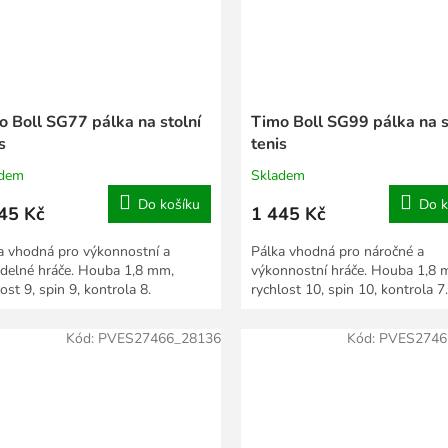
o Boll SG77 pálka na stolní
Timo Boll SG99 pálka na s
s
tenis
adem
Skladem
Do košíku
Do k
45 Kč
1 445 Kč
a vhodná pro výkonnostní a
Pálka vhodná pro náročné a
idelné hráče. Houba 1,8 mm,
výkonnostní hráče. Houba 1,8 
ost 9, spin 9, kontrola 8.
rychlost 10, spin 10, kontrola 7.
Kód:
PVES27466_28136
Kód:
PVES2746