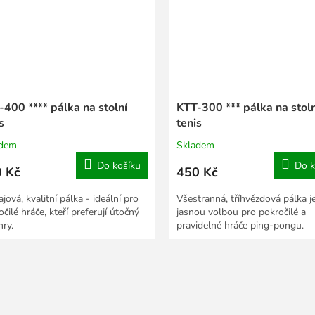
-400 **** pálka na stolní
KTT-300 *** pálka na stoln
s
tenis
adem
Skladem
Do košíku
Do k
 Kč
450 Kč
jová, kvalitní pálka - ideální pro
Všestranná, tříhvězdová pálka j
čilé hráče, kteří preferují útočný
jasnou volbou pro pokročilé a
hry.
pravidelné hráče ping-pongu.
O
v
l
á