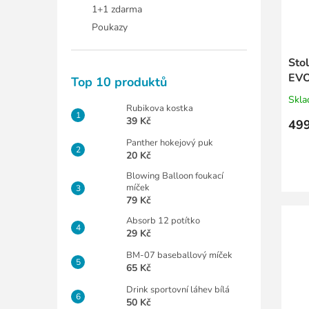
1+1 zdarma
Poukazy
Sto
EVO
Top 10 produktů
Skl
Rubikova kostka
39 Kč
499
Panther hokejový puk
20 Kč
Blowing Balloon foukací
míček
79 Kč
Absorb 12 potítko
29 Kč
BM-07 baseballový míček
65 Kč
Drink sportovní láhev bílá
50 Kč