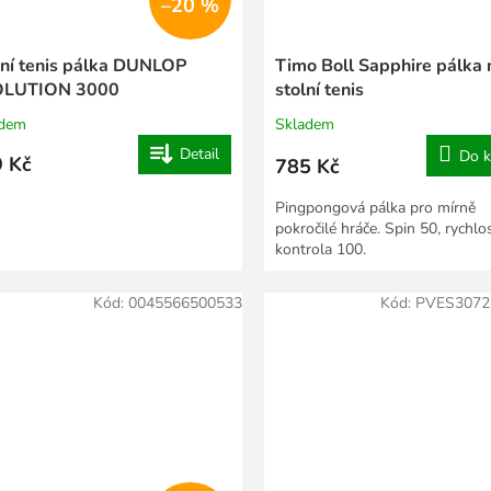
–20 %
lní tenis pálka DUNLOP
Timo Boll Sapphire pálka 
LUTION 3000
stolní tenis
adem
Skladem
Detail
Do k
 Kč
785 Kč
Pingpongová pálka pro mírně
pokročilé hráče. Spin 50, rychlo
kontrola 100.
Kód:
0045566500533
Kód:
PVES3072