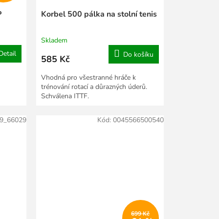
P
Korbel 500 pálka na stolní tenis
Skladem
Detail
Do košíku
585 Kč
Vhodná pro všestranné hráče k
trénování rotací a důrazných úderů.
Schválena ITTF.
9_66029
Kód:
0045566500540
699 Kč