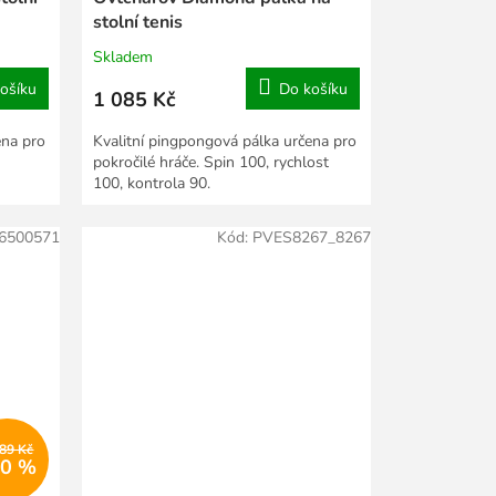
stolní tenis
Skladem
ošíku
Do košíku
1 085 Kč
ena pro
Kvalitní pingpongová pálka určena pro
pokročilé hráče. Spin 100, rychlost
100, kontrola 90.
6500571
Kód:
PVES8267_8267
389 Kč
20 %