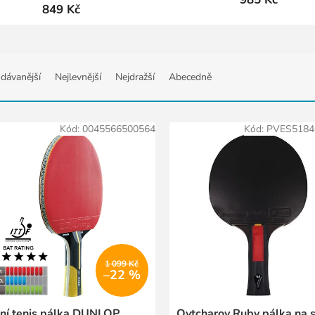
849 Kč
dávanější
Nejlevnější
Nejdražší
Abecedně
Kód:
0045566500564
Kód:
PVES5184
1 099 Kč
–22 %
lní tenis pálka DUNLOP
Ovtcharov Ruby pálka na s