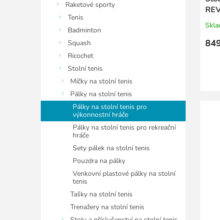
Raketové sporty
REV
Tenis
Skl
Badminton
849
Squash
Ricochet
Stolní tenis
Míčky na stolní tenis
Pálky na stolní tenis
Pálky na stolní tenis pro
výkonnostní hráče
Pálky na stolní tenis pro rekreační
hráče
Sety pálek na stolní tenis
Pouzdra na pálky
Venkovní plastové pálky na stolní
tenis
Tašky na stolní tenis
Trenažery na stolní tenis
Stoly a příslušenství na stolní tenis