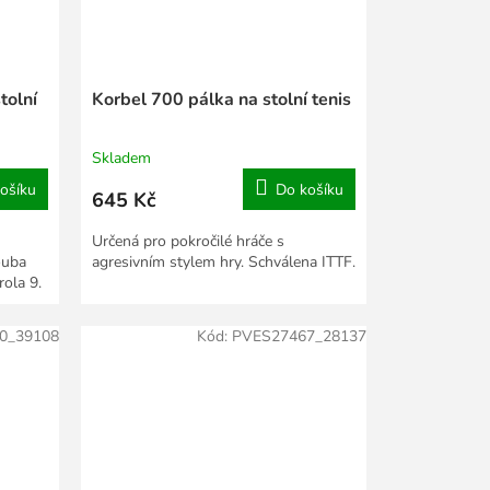
tolní
Korbel 700 pálka na stolní tenis
Skladem
ošíku
Do košíku
645 Kč
Určená pro pokročilé hráče s
ouba
agresivním stylem hry. Schválena ITTF.
rola 9.
0_39108
Kód:
PVES27467_28137