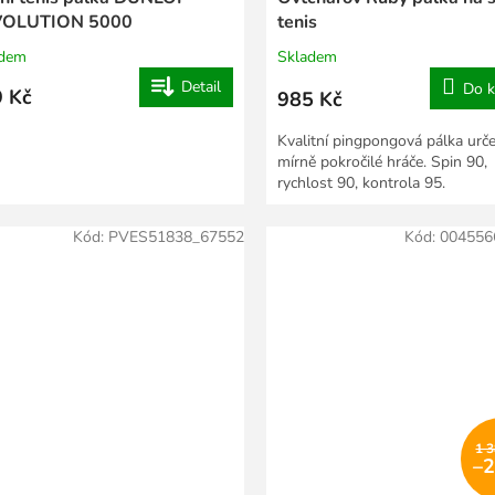
OLUTION 5000
tenis
adem
Skladem
Detail
Do k
 Kč
985 Kč
Kvalitní pingpongová pálka urč
mírně pokročilé hráče. Spin 90,
rychlost 90, kontrola 95.
Kód:
PVES51838_67552
Kód:
004556
1 
–