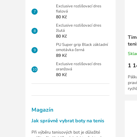
Exclusive rozlišovací dres
fialová
80 Kč
Exclusive rozlišovací dres
žlutá
80 Kč
Tim
teni
PU Super grip Black základní
omotávka černá
Skl
89 Kč
Exclusive rozlišovací dres
1 1
oranžová
80 Kč
Pálk
prav
rychl
Magazín
Jak správně vybrat boty na tenis
Při výběru tenisových bot je důležité