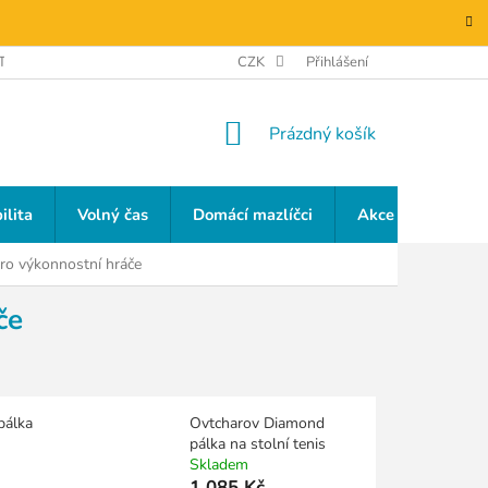
TAKTY
GDPR
CZK
Přihlášení
NÁKUPNÍ
Prázdný košík
KOŠÍK
ilita
Volný čas
Domácí mazlíčci
Akce a slevy
pro výkonnostní hráče
če
pálka
Ovtcharov Diamond
pálka na stolní tenis
Skladem
1 085 Kč