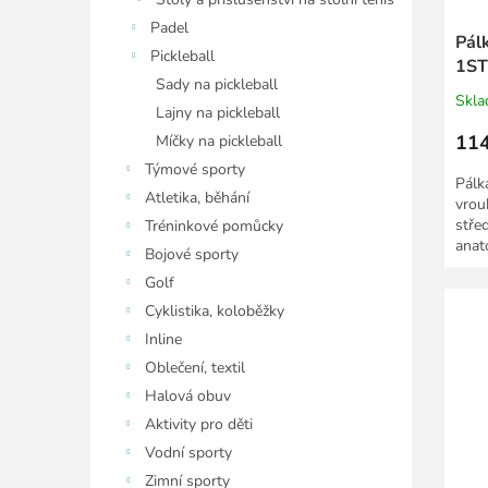
Padel
Pál
Pickleball
1ST
Sady na pickleball
Skl
Lajny na pickleball
114
Míčky na pickleball
Týmové sporty
Pálka
Atletika, běhání
vrou
stře
Tréninkové pomůcky
anat
Bojové sporty
Golf
Cyklistika, koloběžky
Inline
Oblečení, textil
Halová obuv
Aktivity pro děti
Vodní sporty
Zimní sporty