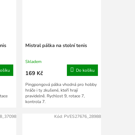
nis
Mistral pálka na stolní tenis
Skladem
ošíku
Do košíku
169 Kč
Pingpongová pálka vhodná pro hobby
hráče i ty zkušené, kteří hrají
otace
pravidelně. Rychlost 9, rotace 7,
kontrola 7.
8_37098
Kód:
PVES27676_28988