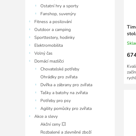
Ostatní hry a sporty
Fanshop, suvenýry
Fitness a posilování
Tim
Outdoor a camping
stol
Sporttestery, hodinky
Skl
Elektromobilita
Volný čas
674
Domácí mazlíčci
Kval
Chovatelské potřeby
začín
Ohrádky pro zvířata
rych
Dvířka a zábrany pro zvířata
Tašky a batohy na zvířata
Potřeby pro psy
Agility pomůcky pro zvířata
Akce a slevy
Akční ceny 💥
Rozbalené a zlevněné zboží