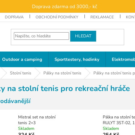
Doprava zdarma od 3000,- kč
DOPRAVA
OBCHODNÍ PODMÍNKY
REKLAMACE
KON
HLEDAT
Outdoor a camping
Sporttestery, hodinky
Elektromob
Stolní tenis
Pálky na stolní tenis
Pálky na stolní tenis 
y na stolní tenis pro rekreační hráče
rodávanější
Mistral set na stolní
Pálka na stolní t
tenis 2+3
RULYT 3ST-02, 1
Skladem
Skladem
324 Kč
254 Kč