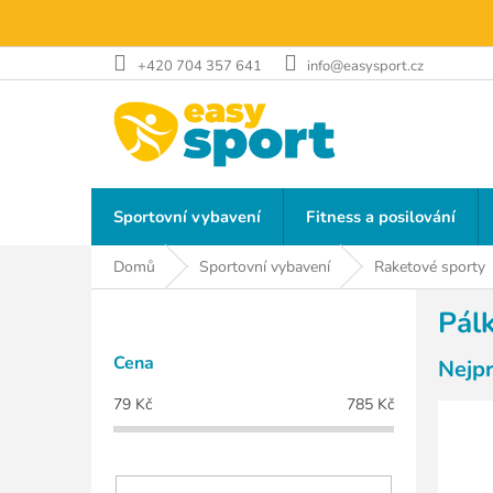
Přejít
na
obsah
+420 704 357 641
info@easysport.cz
Sportovní vybavení
Fitness a posilování
Domů
Sportovní vybavení
Raketové sporty
P
Pálk
o
s
Cena
Nejp
t
r
79
Kč
785
Kč
a
n
n