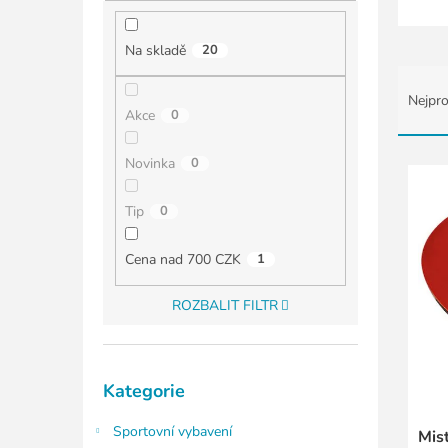
í
p
a
Na skladě
20
n
Ř
e
a
Nejpro
l
z
Akce
0
e
n
V
Novinka
0
í
ý
p
p
Tip
0
r
i
o
s
Cena nad 700 CZK
1
d
p
u
r
ROZBALIT FILTR
k
o
t
d
ů
u
Přeskočit
k
Kategorie
kategorie
t
ů
Sportovní vybavení
Mist