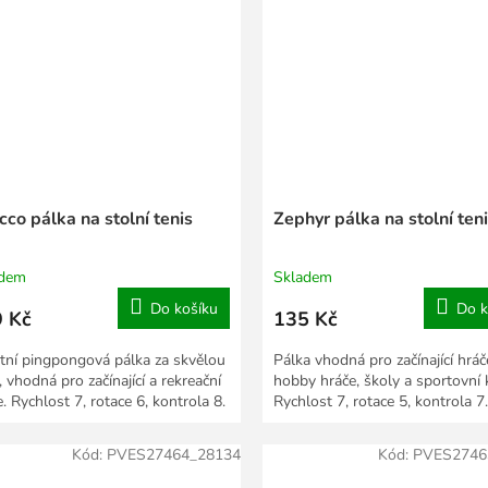
cco pálka na stolní tenis
Zephyr pálka na stolní ten
adem
Skladem
Do košíku
Do k
 Kč
135 Kč
itní pingpongová pálka za skvělou
Pálka vhodná pro začínající hráč
 vhodná pro začínající a rekreační
hobby hráče, školy a sportovní 
. Rychlost 7, rotace 6, kontrola 8.
Rychlost 7, rotace 5, kontrola 7.
Kód:
PVES27464_28134
Kód:
PVES2746