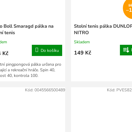
1
–
o Boll Smaragd pálka na
Stolní tenis pálka DUNLO
ní tenis
NITRO
adem
Skladem
Do košíku
149 Kč
 Kč
itní pingpongová pálka určena pro
ající a rekreační hráče. Spin 40,
lost 40, kontrola 100.
Kód:
0045566500489
Kód:
PVES82