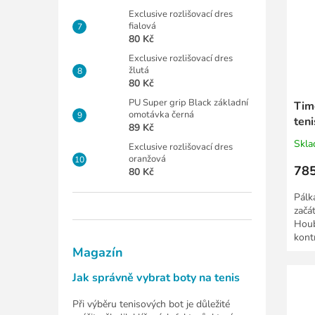
Exclusive rozlišovací dres
fialová
80 Kč
Exclusive rozlišovací dres
žlutá
80 Kč
PU Super grip Black základní
Tim
omotávka černá
teni
89 Kč
Skl
Exclusive rozlišovací dres
oranžová
785
80 Kč
Pálk
začá
Houb
kont
Magazín
Jak správně vybrat boty na tenis
Při výběru tenisových bot je důležité