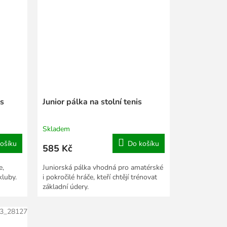
is
Junior pálka na stolní tenis
Skladem
ošíku
Do košíku
585 Kč
e,
Juniorská pálka vhodná pro amatérské
kluby.
i pokročilé hráče, kteří chtějí trénovat
základní údery.
3_28127