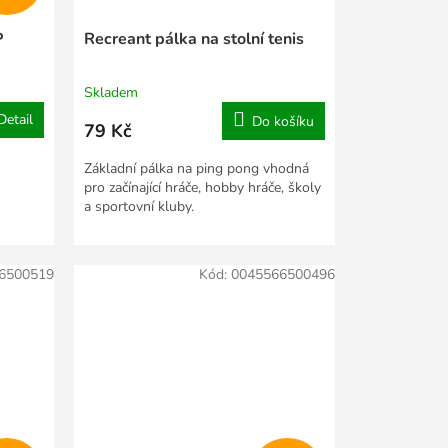
P
Recreant pálka na stolní tenis
Skladem
Detail
Do košíku
79 Kč
Základní pálka na ping pong vhodná
pro začínající hráče, hobby hráče, školy
a sportovní kluby.
6500519
Kód:
0045566500496