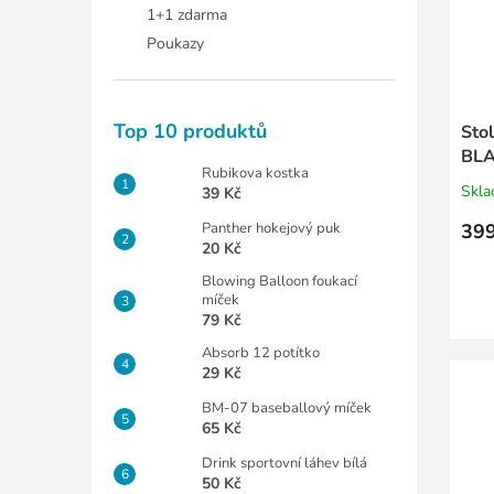
1+1 zdarma
Poukazy
Top 10 produktů
Sto
BL
Rubikova kostka
Skl
39 Kč
Panther hokejový puk
399
20 Kč
Blowing Balloon foukací
míček
79 Kč
Absorb 12 potítko
29 Kč
BM-07 baseballový míček
65 Kč
Drink sportovní láhev bílá
50 Kč