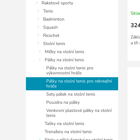
Raketové sporty
Tenis
Skl
Badminton
324
Squash
Ricochet
Zákl
a tř
Stolní tenis
Míčky na stolní tenis
Pálky na stolní tenis
Pálky na stolní tenis pro
výkonnostní hráče
Pálky na stolní tenis pro rekreační
hráče
Sety pálek na stolní tenis
Pouzdra na pálky
Venkovní plastové pálky na stolní
tenis
Tašky na stolní tenis
Trenažery na stolní tenis
Stoly a příslušenství na stolní tenis