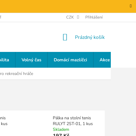
TAKTY
GDPR
CZK
Přihlášení
NÁKUPNÍ
Prázdný košík
KOŠÍK
ilita
Volný čas
Domácí mazlíčci
Akce a slevy
pro rekreační hráče
enis
Pálka na stolní tenis
 kus
RULYT 2ST-01, 1 kus
Skladem
197 Kč