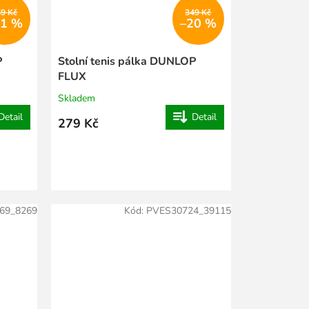
69 Kč
349 Kč
11 %
–20 %
P
Stolní tenis pálka DUNLOP
FLUX
Skladem
Detail
Detail
279 Kč
69_8269
Kód:
PVES30724_39115