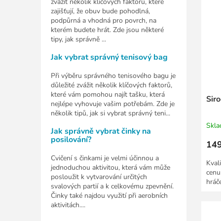
zvážit několik klíčových faktorů, které
zajišťují, že obuv bude pohodlná,
podpůrná a vhodná pro povrch, na
kterém budete hrát. Zde jsou některé
tipy, jak správně ...
Jak vybrat správný tenisový bag
Při výběru správného tenisového bagu je
důležité zvážit několik klíčových faktorů,
které vám pomohou najít tašku, která
Siro
nejlépe vyhovuje vašim potřebám. Zde je
několik tipů, jak si vybrat správný teni...
Skl
Jak správně vybrat činky na
posilování?
149
Cvičení s činkami je velmi účinnou a
Kval
jednoduchou aktivitou, která vám může
cenu,
posloužit k vytvarování určitých
hráče
svalových partií a k celkovému zpevnění.
Činky také najdou využití při aerobních
aktivitách....