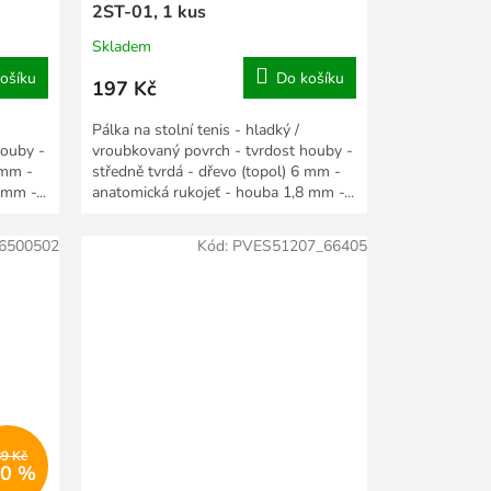
2ST-01, 1 kus
Skladem
ošíku
Do košíku
197 Kč
Pálka na stolní tenis - hladký /
houby -
vroubkovaný povrch - tvrdost houby -
 mm -
středně tvrdá - dřevo (topol) 6 mm -
mm -...
anatomická rukojeť - houba 1,8 mm -...
6500502
Kód:
PVES51207_66405
89 Kč
20 %