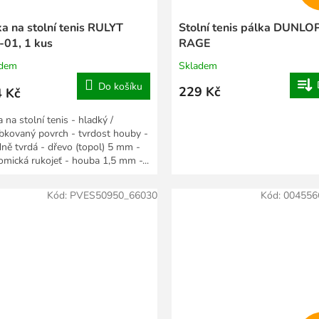
ka na stolní tenis RULYT
Stolní tenis pálka DUNLO
-01, 1 kus
RAGE
adem
Skladem
Do košíku
229 Kč
 Kč
 na stolní tenis - hladký /
bkovaný povrch - tvrdost houby -
dně tvrdá - dřevo (topol) 5 mm -
omická rukojeť - houba 1,5 mm -...
Kód:
PVES50950_66030
Kód:
004556