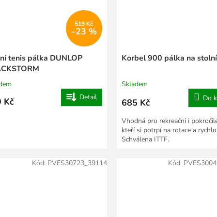
519 Kč
–23 %
lní tenis pálka DUNLOP
Korbel 900 pálka na stolní
ACKSTORM
adem
Skladem
Detail
Do k
 Kč
685 Kč
Vhodná pro rekreační i pokročilé
kteří si potrpí na rotace a rychlo
Schválena ITTF.
Kód:
PVES30723_39114
Kód:
PVES3004