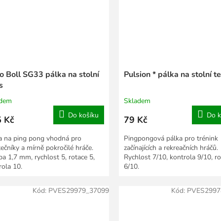
o Boll SG33 pálka na stolní
Pulsion * pálka na stolní te
s
adem
Skladem
Do košíku
Do k
 Kč
79 Kč
a na ping pong vhodná pro
Pingpongová pálka pro trénink
tečníky a mírně pokročilé hráče.
začínajících a rekreačních hráčů.
a 1,7 mm, rychlost 5, rotace 5,
Rychlost 7/10, kontrola 9/10, r
rola 10.
6/10.
Kód:
PVES29979_37099
Kód:
PVES2997