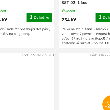
3ST-02, 1 kus
adem
Skladem
Do košíku
Do k
 Kč
254 Kč
adní sada *** obsahující dvě pálky
Pálka na stolní tenis - hladký /
i míčky na ping pong.
vroubkovaný povrch - tvrdost 
středně tvrdá - dřevo (topol) 7
anatomická rukojeť - houba 1,8 
Kód:
PP-PAL-1ST-01
Kód:
004556
2
–