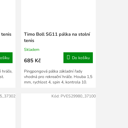
 tenis
Timo Boll SG11 pálka na stolní
tenis
Skladem
ošíku
Do košíku
685 Kč
 hráče,
Pingpongová pálka základní řady
st.
vhodná pro rekreační hráče. Houba 1,5
mm, rychlost 4, spin 4, kontrola 10.
5_37302
Kód:
PVES29980_37100