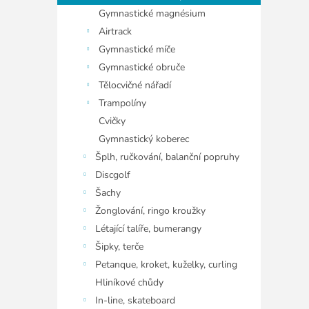
Gymnastické magnésium
Airtrack
Gymnastické míče
Gymnastické obruče
Tělocvičné nářadí
Trampolíny
Cvičky
Gymnastický koberec
Šplh, ručkování, balanční popruhy
Discgolf
Šachy
Žonglování, ringo kroužky
Létající talíře, bumerangy
Šipky, terče
Petanque, kroket, kuželky, curling
Hliníkové chůdy
In-line, skateboard