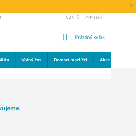
TAKTY
GDPR
CZK
Přihlášení
NÁKUPNÍ
Prázdný košík
KOŠÍK
ilita
Volný čas
Domácí mazlíčci
Akce a slevy
vujeme.