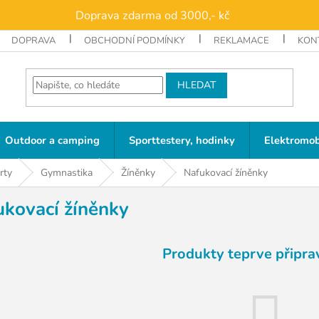
Doprava zdarma od 3000,- kč
DOPRAVA
OBCHODNÍ PODMÍNKY
REKLAMACE
KON
HLEDAT
Outdoor a camping
Sporttestery, hodinky
Elektromob
rty
Gymnastika
Žíněnky
Nafukovací žíněnky
ukovací žíněnky
Produkty teprve připra