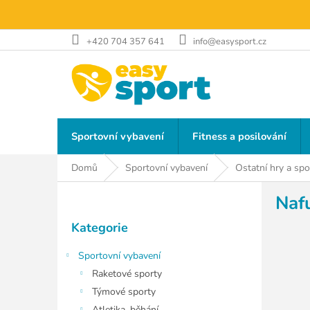
Přejít
na
obsah
+420 704 357 641
info@easysport.cz
Sportovní vybavení
Fitness a posilování
Domů
Sportovní vybavení
Ostatní hry a spo
P
Naf
o
Přeskočit
s
Kategorie
kategorie
t
r
Sportovní vybavení
a
Raketové sporty
n
Týmové sporty
n
Atletika, běhání