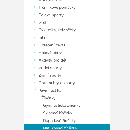
í
p
Tréninkové pomůcky
a
Bojové sporty
n
Golf
e
Cyklistika, koloběžky
l
Inline
Oblečení, textil
Halová obuv
Aktivity pro děti
Vodní sporty
Zimní sporty
Ostatní hry a sporty
Gymnastika
Žíněnky
Gymnastické žíněnky
Skládací žíněnky
Dopadové žíněnky
Nafukovací žíněnky