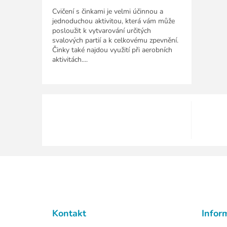
Cvičení s činkami je velmi účinnou a
jednoduchou aktivitou, která vám může
posloužit k vytvarování určitých
svalových partií a k celkovému zpevnění.
Činky také najdou využití při aerobních
aktivitách....
Z
á
p
a
t
Kontakt
Infor
í