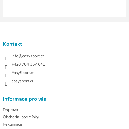
i
s
u
Z
á
p
a
Kontakt
t
í
info
@
easysport.cz
+420 704 357 641
EasySport.cz
easysport.cz
Informace pro vás
Doprava
Obchodní podmínky
Reklamace