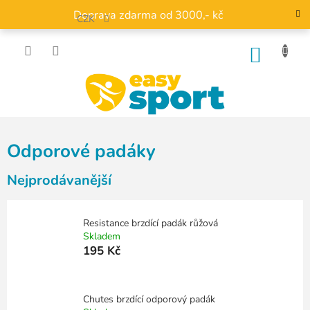
Přejít
Doprava zdarma od 3000,- kč
na
CZK
obsah
NÁKU
KOŠÍK
Odporové padáky
Nejprodávanější
Resistance brzdící padák růžová
Skladem
195 Kč
Chutes brzdící odporový padák