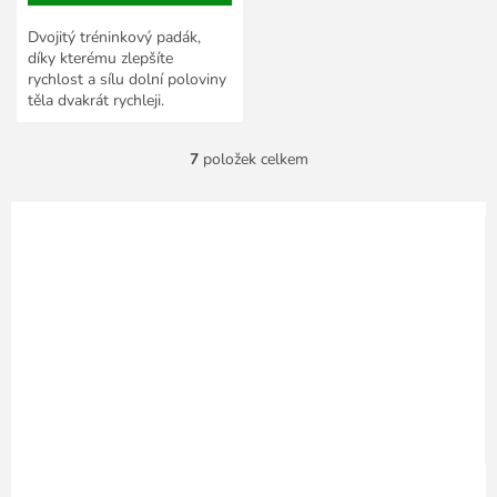
Dvojitý tréninkový padák,
díky kterému zlepšíte
rychlost a sílu dolní poloviny
těla dvakrát rychleji.
7
položek celkem
O
v
l
á
d
a
c
í
p
r
v
k
y
v
ý
p