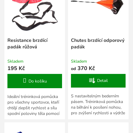
s
k
p
t
r
ů
o
d
u
k
Resistance brzdící
Chutes brzdící odporový
t
padák růžová
padák
ů
Skladem
Skladem
195 Kč
370 Kč
od
Detail
Do košíku
S nastavitelným bederním
Ideální tréninková pomůcka
pásem. Tréninková pomůcka
pro všechny sportovce, kteří
na běhání k posílení nohou,
chtějí zlepšit rychlost a sílu
pro zvýšení rychlosti a výdrže
spodní poloviny těla pomocí
při sprintu.
odporu vzduchu.