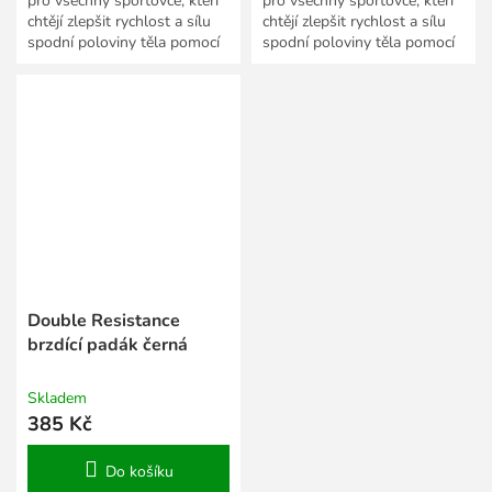
pro všechny sportovce, kteří
pro všechny sportovce, kteří
chtějí zlepšit rychlost a sílu
chtějí zlepšit rychlost a sílu
spodní poloviny těla pomocí
spodní poloviny těla pomocí
odporu vzduchu.
odporu vzduchu.
Double Resistance
brzdící padák černá
Skladem
385 Kč
Do košíku