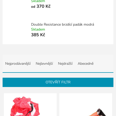
Skladem
370 Kč
od
Double Resistance brzdící padák modrá
Skladem
385 Kč
Ř
a
Nejprodávanější
Nejlevnější
Nejdražší
Abecedně
z
e
n
OTEVŘÍT FILTR
í
p
V
r
ý
o
p
d
i
u