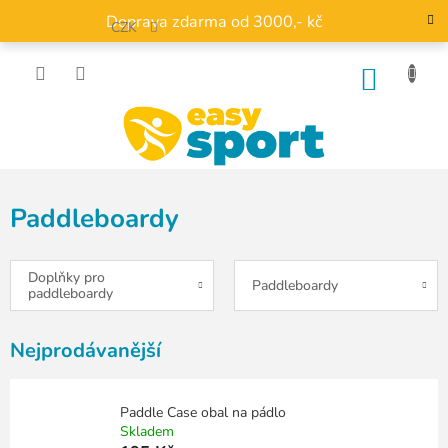
Přejít
Doprava zdarma od 3000,- kč
na
CZK
obsah
NÁKU
KOŠÍK
Paddleboardy
Doplňky pro
Paddleboardy
paddleboardy
Nejprodávanější
Paddle Case obal na pádlo
Skladem