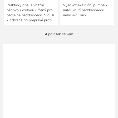
Praktický obal s vnitřní
Vysokotlaká ruční pumpa k
pěnovou vrstvou určený pro
nafouknutí paddleboardu
pádla na paddleboard. Slouží
nebo Air Tracku.
k ochraně při přepravě proti
mechanickému poškození a
UV záření.
4
položek celkem
O
v
l
á
d
a
c
í
p
r
v
k
y
v
ý
p
i