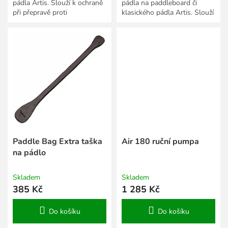
pádla Artis. Slouží k ochraně
pádla na paddleboard či
při přepravě proti
klasického pádla Artis. Slouží
mechanickému poškození a
k ochraně při přepravě proti
UV záření.
mechanickému poškození a...
Paddle Bag Extra taška
Air 180 ruční pumpa
na pádlo
Skladem
Skladem
385 Kč
1 285 Kč
Do košíku
Do košíku