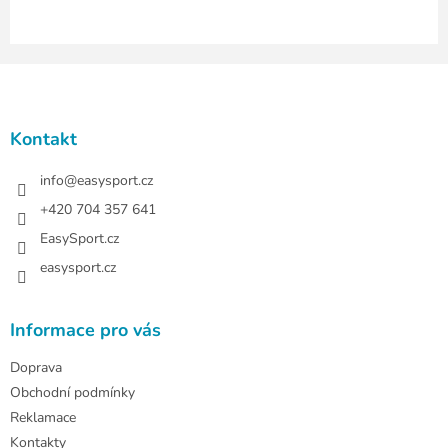
s
u
Z
á
p
a
Kontakt
t
í
info
@
easysport.cz
+420 704 357 641
EasySport.cz
easysport.cz
Informace pro vás
Doprava
Obchodní podmínky
Reklamace
Kontakty