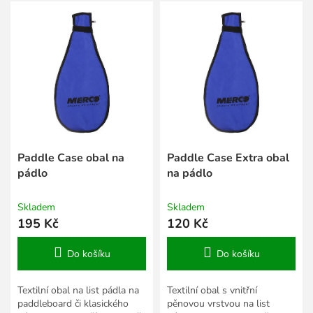
V
r
ý
o
p
d
i
u
s
k
p
t
r
ů
o
d
u
k
Paddle Case obal na
Paddle Case Extra obal
t
pádlo
na pádlo
ů
Skladem
Skladem
195 Kč
120 Kč
Do košíku
Do košíku
Textilní obal na list pádla na
Textilní obal s vnitřní
paddleboard či klasického
pěnovou vrstvou na list