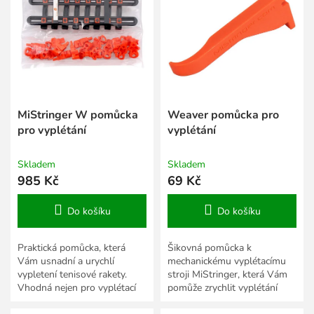
i
u
s
k
p
t
r
ů
o
d
u
k
MiStringer W pomůcka
Weaver pomůcka pro
t
pro vyplétání
vyplétání
ů
Skladem
Skladem
985 Kč
69 Kč
Do košíku
Do košíku
Praktická pomůcka, která
Šikovná pomůcka k
Vám usnadní a urychlí
mechanickému vyplétacímu
vypletení tenisové rakety.
stroji MiStringer, která Vám
Vhodná nejen pro vyplétací
pomůže zrychlit vyplétání
stroje MiStringer.
rakety.