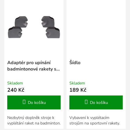
Adaptér pro upínání
Šídlo
badmintonové rakety set
4 ks
Skladem
Skladem
240 Kč
189 Kč
Do košíku
Do košíku
Nezbytný doplněk stroje k
Vybavení k vyplétacím
vyplétání raket na badminton.
strojům na sportovní rakety.