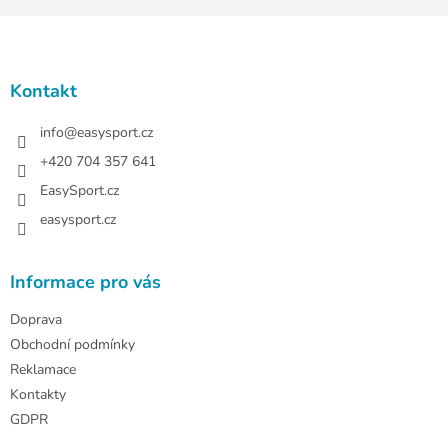
Z
á
p
a
Kontakt
t
í
info
@
easysport.cz
+420 704 357 641
EasySport.cz
easysport.cz
Informace pro vás
Doprava
Obchodní podmínky
Reklamace
Kontakty
GDPR