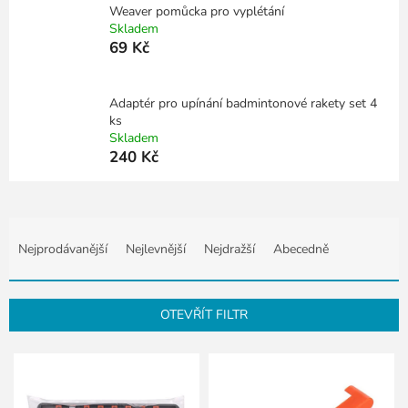
Weaver pomůcka pro vyplétání
Skladem
69 Kč
Adaptér pro upínání badmintonové rakety set 4
ks
Skladem
240 Kč
Ř
a
Nejprodávanější
Nejlevnější
Nejdražší
Abecedně
z
e
n
OTEVŘÍT FILTR
í
p
V
r
ý
o
p
d