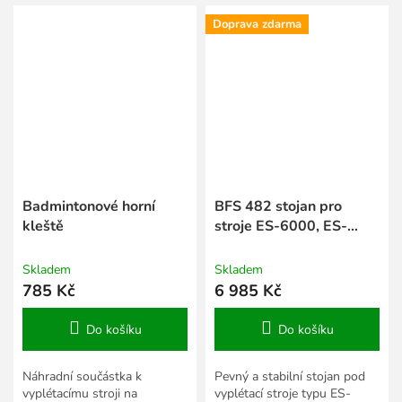
Doprava zdarma
Badmintonové horní
BFS 482 stojan pro
kleště
stroje ES-6000, ES-
7000 a ES-8000
Skladem
Skladem
785 Kč
6 985 Kč
Do košíku
Do košíku
Náhradní součástka k
Pevný a stabilní stojan pod
vyplétacímu stroji na
vyplétací stroje typu ES-