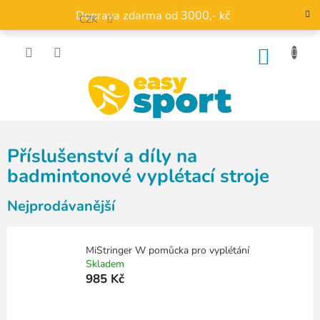
Přejít
Doprava zdarma od 3000,- kč
na
CZK
obsah
NÁKU
KOŠÍK
Příslušenství a díly na
badmintonové vyplétací stroje
Nejprodávanější
MiStringer W pomůcka pro vyplétání
Skladem
985 Kč