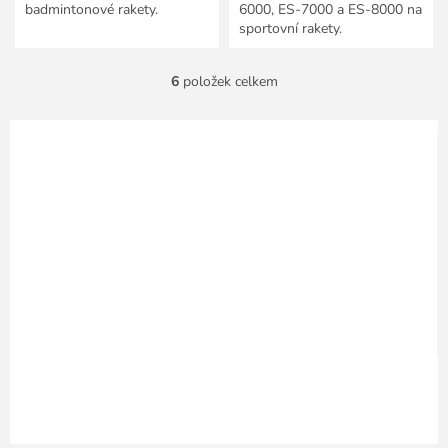
badmintonové rakety.
6000, ES-7000 a ES-8000 na
sportovní rakety.
6
položek celkem
O
v
l
á
d
a
c
í
p
r
v
k
y
v
ý
p
i
s
u