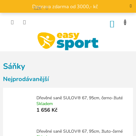
Přejít
Doprava zdarma od 3000,- kč
na
CZK
obsah
NÁKU
KOŠÍK
Sáňky
Nejprodávanější
Dřevěné saně SULOV® 67, 95cm, černo-žluté
Skladem
1 656 Kč
Dřevěné saně SULOV® 67, 95cm, žluto-černé