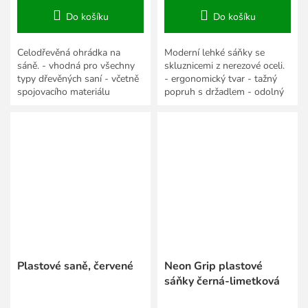
Do košíku
Do košíku
Celodřevěná ohrádka na
Moderní lehké sáňky se
sáně. - vhodná pro všechny
skluznicemi z nerezové oceli.
typy dřevěných saní - včetně
- ergonomický tvar - tažný
spojovacího materiálu
popruh s držadlem - odolný
Materiál: bukové dřevo,
plastový materiál - nízká
povrchová úprava -...
hmotnost - vyrobeno v...
Plastové saně, červené
Neon Grip plastové
sáňky černá-limetková