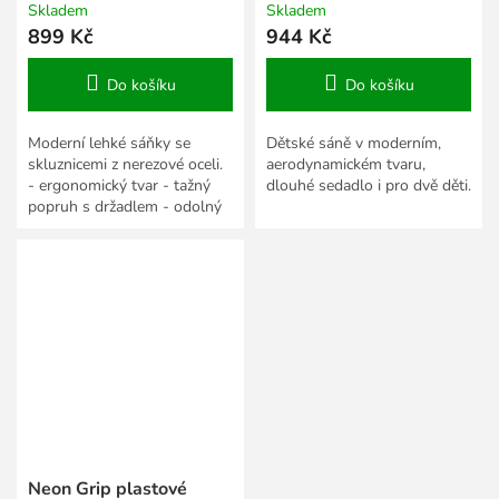
Skladem
Skladem
899 Kč
944 Kč
Do košíku
Do košíku
Moderní lehké sáňky se
Dětské sáně v moderním,
skluznicemi z nerezové oceli.
aerodynamickém tvaru,
- ergonomický tvar - tažný
dlouhé sedadlo i pro dvě děti.
popruh s držadlem - odolný
plastový materiál - nízká
hmotnost - vyrobeno v...
Neon Grip plastové