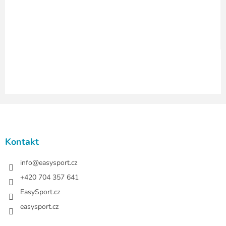
r
v
k
y
v
ý
p
i
s
u
Z
á
p
a
Kontakt
t
í
info
@
easysport.cz
+420 704 357 641
EasySport.cz
easysport.cz