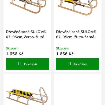
s
k
p
t
r
ů
o
d
u
k
Dřevěné saně SULOV®
Dřevěné saně SULOV®
t
67, 95cm, černo-žluté
67, 95cm, žluto-černé
ů
Skladem
Skladem
1 656 Kč
1 656 Kč
Do košíku
Do košíku