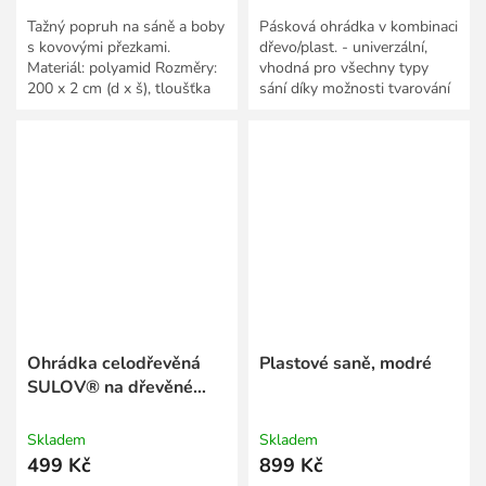
Tažný popruh na sáně a boby
Pásková ohrádka v kombinaci
s kovovými přezkami.
dřevo/plast. - univerzální,
Materiál: polyamid Rozměry:
vhodná pro všechny typy
200 x 2 cm (d x š), tloušťka
sání díky možnosti tvarování
1,5 mm
- balení obsahuje upínací
prvky Materiál:...
Ohrádka celodřevěná
Plastové saně, modré
SULOV® na dřevěné
saně
Skladem
Skladem
499 Kč
899 Kč