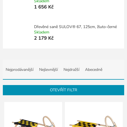
Skladem
1 656 Kč
Dřevěné saně SULOV® 67, 125cm, žluto-černé
Skladem
2 179 Kč
Ř
a
Nejprodávanější
Nejlevnější
Nejdražší
Abecedně
z
e
n
OTEVŘÍT FILTR
í
p
V
r
ý
o
p
d
i
u