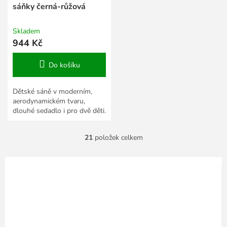
sáňky černá-růžová
Skladem
944 Kč
Do košíku
Dětské sáně v moderním,
aerodynamickém tvaru,
dlouhé sedadlo i pro dvě děti.
21
položek celkem
O
v
l
á
d
a
c
í
p