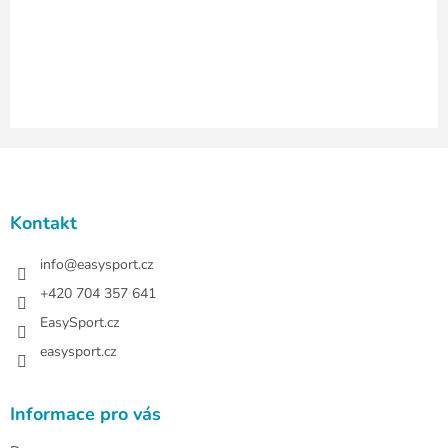
y
v
ý
p
i
s
u
Z
á
p
a
Kontakt
t
í
info
@
easysport.cz
+420 704 357 641
EasySport.cz
easysport.cz
Informace pro vás