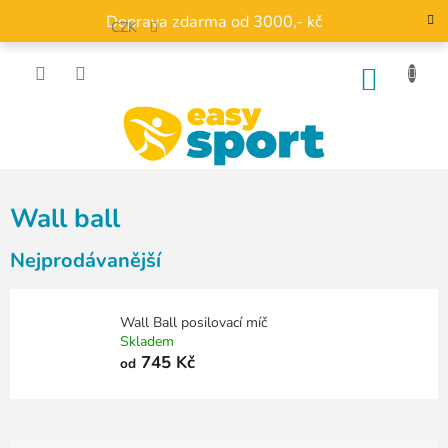
Přejít
Doprava zdarma od 3000,- kč
na
CZK
obsah
NÁKU
KOŠÍK
Wall ball
Nejprodávanější
Wall Ball posilovací míč
Skladem
745 Kč
od