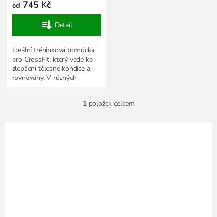
745 Kč
od
Detail
Ideální tréninková pomůcka
pro CrossFit, který vede ke
zlepšení tělesné kondice a
rovnováhy. V různých
hmotnostech.
1
položek celkem
O
v
l
á
d
a
c
í
p
r
v
k