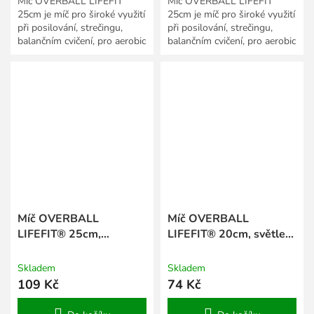
Míč OVERBALL LIFEFIT
Míč OVERBALL LIFEFIT
25cm je míč pro široké využití
25cm je míč pro široké využití
při posilování, strečingu,
při posilování, strečingu,
balančním cvičení, pro aerobic
balančním cvičení, pro aerobic
i gymnastiku.
i gymnastiku.
Míč OVERBALL
Míč OVERBALL
LIFEFIT® 25cm,
LIFEFIT® 20cm, světle
tyrkysový
modrý
Skladem
Skladem
109 Kč
74 Kč