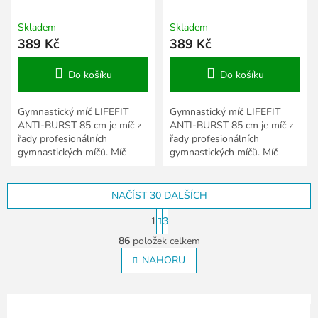
85 cm, bordó
85 cm, černý
Skladem
Skladem
389 Kč
389 Kč
Do košíku
Do košíku
Gymnastický míč LIFEFIT
Gymnastický míč LIFEFIT
ANTI-BURST 85 cm je míč z
ANTI-BURST 85 cm je míč z
řady profesionálních
řady profesionálních
gymnastických míčů. Míč
gymnastických míčů. Míč
LIFEFIT 85 cm je vyroben z
LIFEFIT 85 cm je vyroben z
vysoce pevného a odolného
vysoce pevného a odolného
PVC...
PVC...
NAČÍST 30 DALŠÍCH
S
1
3
t
O
r
86
položek celkem
v
á
l
NAHORU
n
á
k
o
d
v
a
á
c