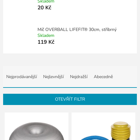
Skladem
20 Kč
Míč OVERBALL LIFEFIT® 30cm, stříbrný
Skladem
119 Kč
Ř
a
Nejprodávanější
Nejlevnější
Nejdražší
Abecedně
z
e
n
OTEVŘÍT FILTR
í
p
V
r
ý
o
p
d
i
u