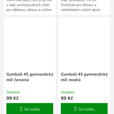
JUMPING BALL 45 cm je míč
max. průměrem 70 cm.
z řady profesionálních míčů
Pomůcka pro fitness a
pro dětskou zábavu a cvičení.
rehabilitační cvičení apod.
Dětský skákací míč LIFEFIT
45 cm je opatřen...
Gymball 45 gymnastický
Gymball 45 gymnastický
míč červená
míč modrá
Skladem
Skladem
99 Kč
99 Kč
Do košíku
Do košíku