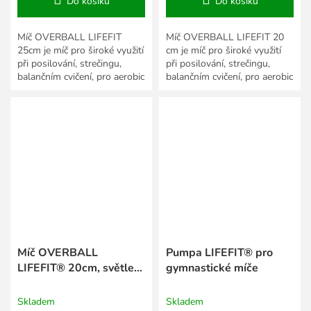
Do košíku
Do košíku
Míč OVERBALL LIFEFIT
Míč OVERBALL LIFEFIT 20
25cm je míč pro široké využití
cm je míč pro široké využití
při posilování, strečingu,
při posilování, strečingu,
balančním cvičení, pro aerobic
balančním cvičení, pro aerobic
i gymnastiku.
i gymnastiku.
Míč OVERBALL
Pumpa LIFEFIT® pro
LIFEFIT® 20cm, světle
gymnastické míče
zelený
Skladem
Skladem