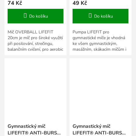
74 Kč
49 Kč
Do košíku
Do košíku
Míč OVERBALL LIFEFIT
Pumpa LIFEFIT pro
20cm je míč pro široké využití
gymnastické míče je vhodná
při posilování, strečingu,
ke všem gymnastickým,
balančním cvičení, pro aerobic
masážním, skákacím míčům i
i gymnastiku.
overbalům.
Gymnastický míč
Gymnastický míč
LIFEFIT® ANTI-BURST
LIFEFIT® ANTI-BURST