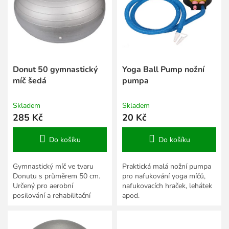
s
k
p
t
r
ů
o
d
u
k
Donut 50 gymnastický
Yoga Ball Pump nožní
t
míč šedá
pumpa
ů
Skladem
Skladem
285 Kč
20 Kč
Do košíku
Do košíku
Gymnastický míč ve tvaru
Praktická malá nožní pumpa
Donutu s průměrem 50 cm.
pro nafukování yoga míčů,
Určený pro aerobní
nafukovacích hraček, lehátek
posilování a rehabilitační
apod.
cvičení.