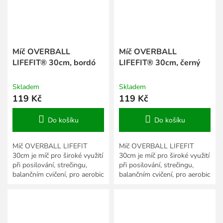
Míč OVERBALL
Míč OVERBALL
LIFEFIT® 30cm, bordó
LIFEFIT® 30cm, černý
Skladem
Skladem
119 Kč
119 Kč
Do košíku
Do košíku
Míč OVERBALL LIFEFIT
Míč OVERBALL LIFEFIT
30cm je míč pro široké využití
30cm je míč pro široké využití
při posilování, strečingu,
při posilování, strečingu,
balančním cvičení, pro aerobic
balančním cvičení, pro aerobic
i gymnastiku.
i gymnastiku.