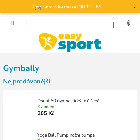
Přejít
Doprava zdarma od 3000,- kč
na
CZK
obsah
NÁKU
KOŠÍK
Gymbally
Nejprodávanější
Donut 50 gymnastický míč šedá
Skladem
285 Kč
Yoga Ball Pump nožní pumpa