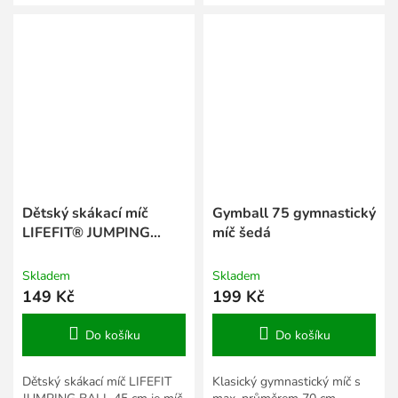
i gymnastiku.
i gymnastiku.
Dětský skákací míč
Gymball 75 gymnastický
LIFEFIT® JUMPING
míč šedá
BALL 45 cm, růžový
Skladem
Skladem
149 Kč
199 Kč
Do košíku
Do košíku
Dětský skákací míč LIFEFIT
Klasický gymnastický míč s