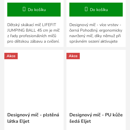
Do košíku
Do košíku
Dětský skákací míč LIFEFIT
Designový míč - více vrstev -
JUMPING BALL 45 cm je míč
černá Pohodlný, ergonomicky
z řady profesionálních míčů
navržený míč, díky němuž při
pro dětskou zábavu a cvičení.
správném sezení aktivujete
Dětský skákací míč LIFEFIT
zádové i břišní svalstvo.
45 cm je opatřen...
Akce
Akce
Designový míč - plstěná
Designový míč - PU kůže
látka Eljet
šedá Eljet