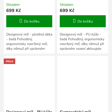
Skladem
Skladem
699 Kč
699 Kč
Do košíku
Do košíku
Designový míč - plstěná látka
Designový míč - PU kůže -
- šedá Pohodlný,
šedá Pohodlný, ergonomicky
ergonomicky navržený míč,
navržený míč, díky němuž při
díky němuž při správném
správném sezení aktivujete
sezení aktivujete zádové i
zádové i břišní svalstvo.
břišní svalstvo.
Akce
Designový míč - PU kůže
Gymnastický míč