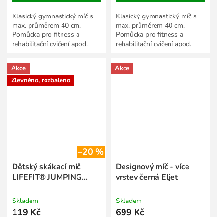
Klasický gymnastický míč s
Klasický gymnastický míč s
max. průměrem 40 cm.
max. průměrem 40 cm.
Pomůcka pro fitness a
Pomůcka pro fitness a
rehabilitační cvičení apod.
rehabilitační cvičení apod.
Akce
Akce
Zlevněno, rozbaleno
–20 %
Dětský skákací míč
Designový míč - více
LIFEFIT® JUMPING
vrstev černá Eljet
BALL 45 cm, růžový (S)
Skladem
Skladem
119 Kč
699 Kč