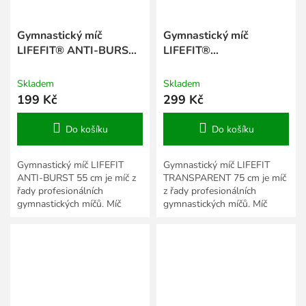
Gymnastický míč
Gymnastický míč
LIFEFIT® ANTI-BURST
LIFEFIT®
55 cm, zelený
TRANSPARENT 75 cm,
sv. zelený
Skladem
Skladem
199 Kč
299 Kč
Do košíku
Do košíku
Gymnastický míč LIFEFIT
Gymnastický míč LIFEFIT
ANTI-BURST 55 cm je míč z
TRANSPARENT 75 cm je míč
řady profesionálních
z řady profesionálních
gymnastických míčů. Míč
gymnastických míčů. Míč
LIFEFIT 55 cm je vyroben z
LIFEFIT 75 cm je vyroben z
vysoce pevného a odolného
vysoce pevného a odolného
PVC...
PVC s...