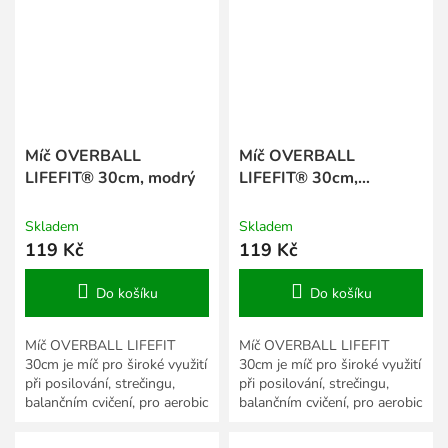
Míč OVERBALL
Míč OVERBALL
LIFEFIT® 30cm, modrý
LIFEFIT® 30cm,
tyrkysový
Skladem
Skladem
119 Kč
119 Kč
Do košíku
Do košíku
Míč OVERBALL LIFEFIT
Míč OVERBALL LIFEFIT
30cm je míč pro široké využití
30cm je míč pro široké využití
při posilování, strečingu,
při posilování, strečingu,
balančním cvičení, pro aerobic
balančním cvičení, pro aerobic
i gymnastiku.
i gymnastiku.