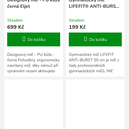
černá Eljet
LIFEFIT® ANTI-BURST
55 cm, růžový
Skladem
Skladem
699 Kč
199 Kč
Do košíku
Do košíku
Designový míč - PU kůže -
Gymnastický míč LIFEFIT
černá Pohodlný, ergonomicky
ANTI-BURST 55 cm je míč z
navržený míč, díky němuž při
řady profesionálních
správném sezení aktivujete
gymnastických míčů. Míč
zádové i břišní svalstvo.
LIFEFIT 55 cm je vyroben z
vysoce pevného a odolného
PVC...