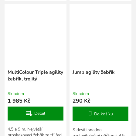
zvýšení kondice a rychlosti
sportovce ke zvýšení kondice.
sportovců.
MultiColour Triple agility
Jump agility žebřík
žebřík, trojitý
Skladem
Skladem
1 985 Kč
290 Kč
Detail
Do košíku
4,5 a 9 m. Největší
S devíti snadno
proskakovací žebřík ze tří řad,
nastavitelnými příčkami, 4,5