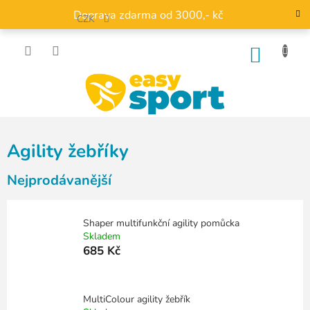
Přejít
Doprava zdarma od 3000,- kč
na
CZK
obsah
NÁKU
KOŠÍK
Agility žebříky
Nejprodávanější
Shaper multifunkční agility pomůcka
Skladem
685 Kč
MultiColour agility žebřík