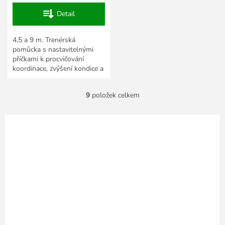
Detail
4,5 a 9 m. Trenérská
pomůcka s nastavitelnými
příčkami k procvičování
koordinace, zvýšení kondice a
rychlosti sportovců.
9
položek celkem
O
v
l
á
d
a
c
í
p
r
v
k
y
v