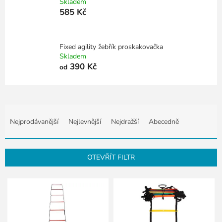
Skladem
585 Kč
Fixed agility žebřík proskakovačka
Skladem
390 Kč
od
Ř
a
Nejprodávanější
Nejlevnější
Nejdražší
Abecedně
z
e
n
OTEVŘÍT FILTR
í
p
V
r
ý
o
p
d
i
u