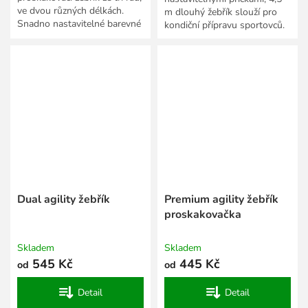
ve dvou různých délkách.
m dlouhý žebřík slouží pro
Snadno nastavitelné barevné
kondiční přípravu sportovců.
příčky s madly.
Dual agility žebřík
Premium agility žebřík
proskakovačka
Skladem
Skladem
545 Kč
445 Kč
od
od
Detail
Detail