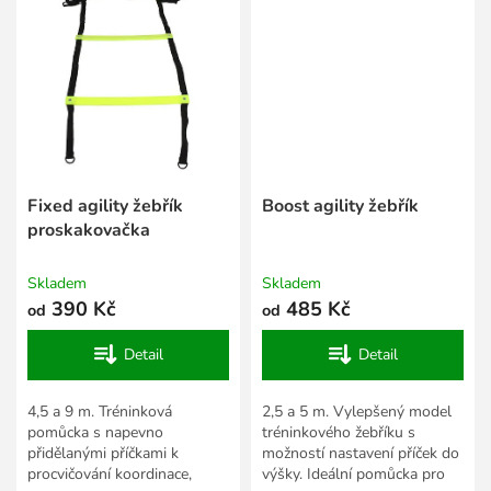
Fixed agility žebřík
Boost agility žebřík
proskakovačka
Skladem
Skladem
390 Kč
485 Kč
od
od
Detail
Detail
4,5 a 9 m. Tréninková
2,5 a 5 m. Vylepšený model
pomůcka s napevno
tréninkového žebříku s
přidělanými příčkami k
možností nastavení příček do
procvičování koordinace,
výšky. Ideální pomůcka pro