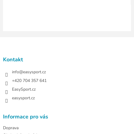
ý
p
i
s
u
Z
á
p
a
Kontakt
t
í
info
@
easysport.cz
+420 704 357 641
EasySport.cz
easysport.cz
Informace pro vás
Doprava