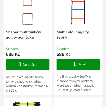
s
k
p
t
r
ů
o
d
u
k
Shaper multifunkční
MultiColour agility
t
agility pomůcka
žebřík
ů
Skladem
Skladem
685 Kč
585 Kč
Detail
Do košíku
4 a 8 m dlouhý žebřík s
Multifunkční agility žebřík,
různobarevnými příčkami,
lehký a snadno skladný,
které lze snadno nastavit.
pružná konstrukce, rozměr 40
Součástí je madlo, které
x 325 cm.
zabraňuje zamotání žebříku.