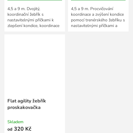
4,5 a 9 m. Dvojitý,
4,5 a 9 m. Procvičování
koordinační žebřík s
koordinace a zvýšení kondice
nastavitelnými příčkami k
pomocí trenérského žebříku s
zlepšení kondice, koordinace
nastavitelnými příčkami a
a rychlosti sportovců.
uchycovacím madlem.
Flat agility žebřík
proskakovačka
Skladem
320 Kč
od