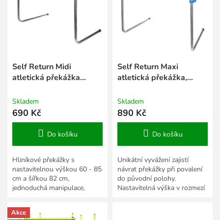
s
k
p
t
r
ů
o
d
u
k
Self Return Midi
Self Return Maxi
t
atletická překážka
atletická překážka,
ů
nastavitelná
nastavitelná
Skladem
Skladem
690 Kč
890 Kč
Do košíku
Do košíku
Hliníkové překážky s
Unikátní vyvážení zajistí
nastavitelnou výškou 60 - 85
návrat překážky při povalení
cm a šířkou 82 cm,
do původní polohy.
jednoduchá manipulace,
Nastavitelná výška v rozmezí
vhodná pro atletický trénink
70 – 110 cm.
všech věkových kategorií.
Akce