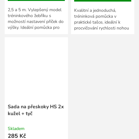
2,5 a 5 m. Vylepšený model
Kvalitní a jednoduchá,
tréninkového žebříku s
tréninková pomůcka v
možností nastavení příček do
praktické tašce, ideální k
výšky. Ideální pomůcka pro
procvičování rychlosti nohou
sportovce ke zvýšení kondice.
a výdrže. Sada 6 ks.
Sada na přeskoky HS 2x
kužel + tyč
Skladem
285 Kč