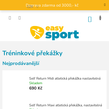
Přejít
Doprava zdarma od 3000,- kč
na
CZK
obsah
NÁKU
KOŠÍK
Tréninkové překážky
Nejprodávanější
Self Return Midi atletická překážka nastavitelná
Skladem
690 Kč
Self Return Maxi atletická překážka, nastavitelná