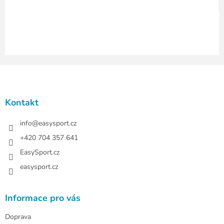
v
ý
p
i
s
u
Z
á
p
a
Kontakt
t
í
info
@
easysport.cz
+420 704 357 641
EasySport.cz
easysport.cz
Informace pro vás
Doprava