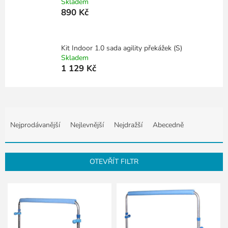
Skladem
890 Kč
Kit Indoor 1.0 sada agility překážek (S)
Skladem
1 129 Kč
Ř
a
Nejprodávanější
Nejlevnější
Nejdražší
Abecedně
z
e
n
OTEVŘÍT FILTR
í
p
V
r
ý
o
p
d
i
u