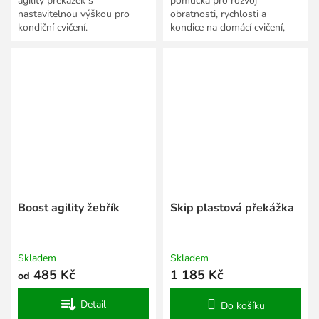
agility překážek s
pomůcka pro rozvoj
nastavitelnou výškou pro
obratnosti, rychlosti a
kondiční cvičení.
kondice na domácí cvičení,
skupinové lekce nebo pro
sportovní kluby.
Boost agility žebřík
Skip plastová překážka
Skladem
Skladem
485 Kč
1 185 Kč
od
Detail
Do košíku