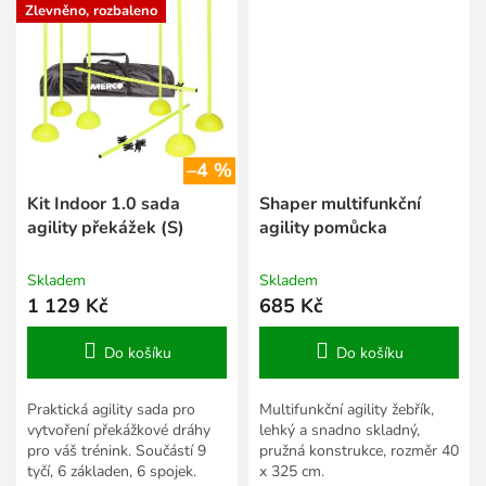
Zlevněno, rozbaleno
–4 %
Kit Indoor 1.0 sada
Shaper multifunkční
agility překážek (S)
agility pomůcka
Skladem
Skladem
1 129 Kč
685 Kč
Do košíku
Do košíku
Praktická agility sada pro
Multifunkční agility žebřík,
vytvoření překážkové dráhy
lehký a snadno skladný,
pro váš trénink. Součástí 9
pružná konstrukce, rozměr 40
tyčí, 6 základen, 6 spojek.
x 325 cm.