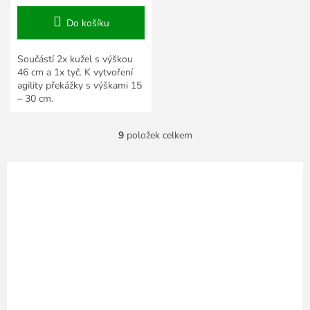
Do košíku
Součástí 2x kužel s výškou
46 cm a 1x tyč. K vytvoření
agility překážky s výškami 15
– 30 cm.
9
položek celkem
O
v
l
á
d
a
c
í
p
r
v
k
y