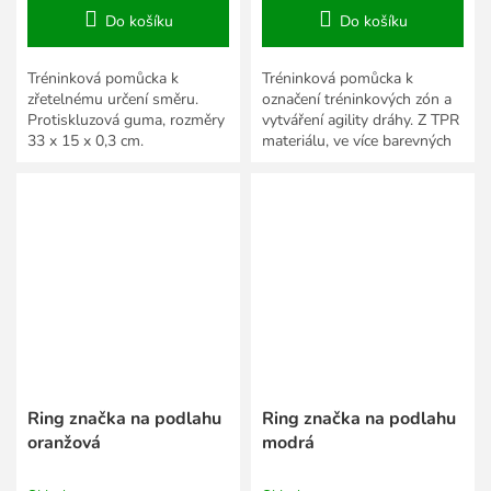
Do košíku
Do košíku
Tréninková pomůcka k
Tréninková pomůcka k
zřetelnému určení směru.
označení tréninkových zón a
Protiskluzová guma, rozměry
vytváření agility dráhy. Z TPR
33 x 15 x 0,3 cm.
materiálu, ve více barevných
provedeních.
Ring značka na podlahu
Ring značka na podlahu
oranžová
modrá