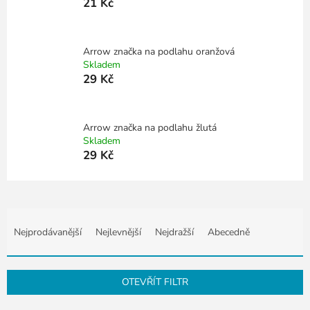
21 Kč
Arrow značka na podlahu oranžová
Skladem
29 Kč
Arrow značka na podlahu žlutá
Skladem
29 Kč
Ř
a
Nejprodávanější
Nejlevnější
Nejdražší
Abecedně
z
e
n
OTEVŘÍT FILTR
í
p