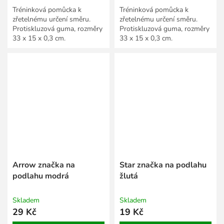
Tréninková pomůcka k
Tréninková pomůcka k
zřetelnému určení směru.
zřetelnému určení směru.
Protiskluzová guma, rozměry
Protiskluzová guma, rozměry
33 x 15 x 0,3 cm.
33 x 15 x 0,3 cm.
Arrow značka na
Star značka na podlahu
podlahu modrá
žlutá
Skladem
Skladem
29 Kč
19 Kč