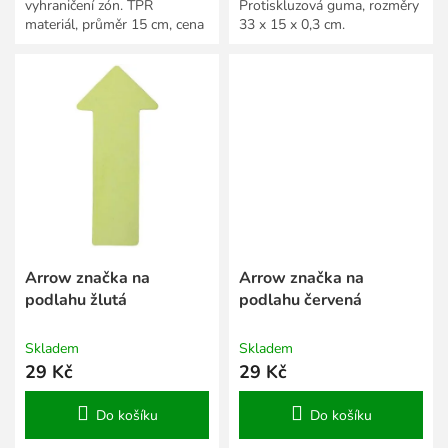
vyhraničení zón. TPR
Protiskluzová guma, rozměry
materiál, průměr 15 cm, cena
33 x 15 x 0,3 cm.
za 1 ks.
Arrow značka na
Arrow značka na
podlahu žlutá
podlahu červená
Skladem
Skladem
29 Kč
29 Kč
Do košíku
Do košíku