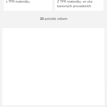
z TPR materiálu.
Z TPR materiálu, ve více
barevných provedeních.
20
položek celkem
O
v
l
á
d
a
c
í
p
r
v
k
y
v
ý
p
i
s
u