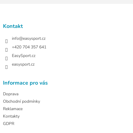
Z
á
p
a
Kontakt
t
í
info
@
easysport.cz
+420 704 357 641
EasySport.cz
easysport.cz
Informace pro vás
Doprava
Obchodní podmínky
Reklamace
Kontakty
GDPR