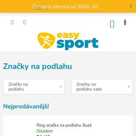
Přejít
Doprava zdarma od 3000,- kč
na
CZK
obsah
NÁKU
KOŠÍK
Značky na podlahu
Značky na
Značky na
podlahu
podlahu sady
Nejprodávanější
Ring značka na podlahu žlutá
Skladem