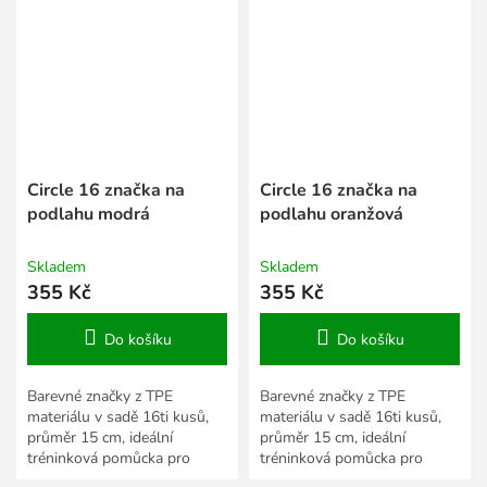
Circle 16 značka na
Circle 16 značka na
podlahu modrá
podlahu oranžová
Skladem
Skladem
355 Kč
355 Kč
Do košíku
Do košíku
Barevné značky z TPE
Barevné značky z TPE
materiálu v sadě 16ti kusů,
materiálu v sadě 16ti kusů,
průměr 15 cm, ideální
průměr 15 cm, ideální
tréninková pomůcka pro
tréninková pomůcka pro
školy a trenéry za extra
školy a trenéry za extra