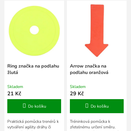
V
r
ý
o
p
d
i
u
s
k
p
t
r
ů
o
d
u
k
Ring značka na podlahu
Arrow značka na
t
žlutá
podlahu oranžová
ů
Skladem
Skladem
21 Kč
29 Kč
Do košíku
Do košíku
Praktická pomůcka trenérů k
Tréninková pomůcka k
vytváření agility dráhy či
zřetelnému určení směru.