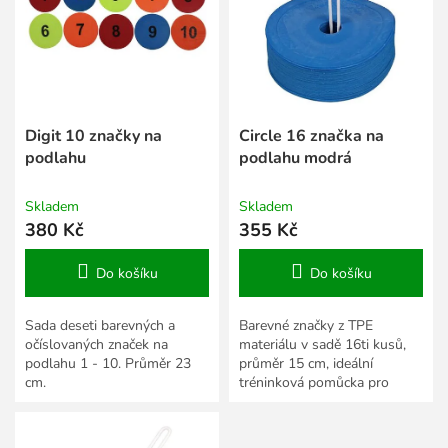
s
k
p
t
r
ů
o
d
u
k
Digit 10 značky na
Circle 16 značka na
t
podlahu
podlahu modrá
ů
Skladem
Skladem
380 Kč
355 Kč
Do košíku
Do košíku
Sada deseti barevných a
Barevné značky z TPE
očíslovaných značek na
materiálu v sadě 16ti kusů,
podlahu 1 - 10. Průměr 23
průměr 15 cm, ideální
cm.
tréninková pomůcka pro
školy a trenéry za extra
nízkou cenu.