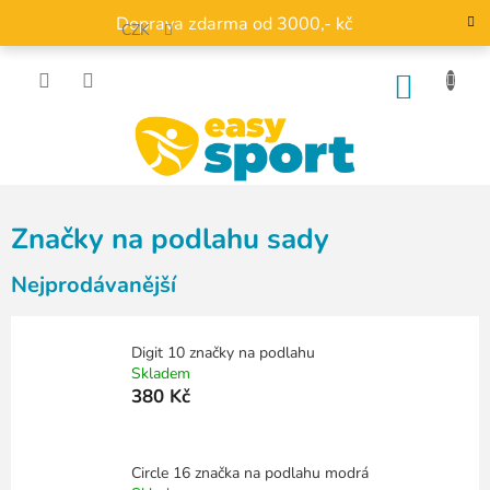
Přejít
Doprava zdarma od 3000,- kč
na
CZK
obsah
NÁKU
KOŠÍK
Značky na podlahu sady
Nejprodávanější
Digit 10 značky na podlahu
Skladem
380 Kč
Circle 16 značka na podlahu modrá