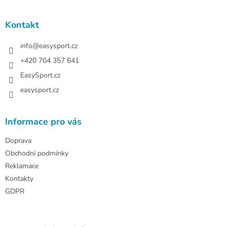
á
p
a
Kontakt
t
í
info
@
easysport.cz
+420 704 357 641
EasySport.cz
easysport.cz
Informace pro vás
Doprava
Obchodní podmínky
Reklamace
Kontakty
GDPR