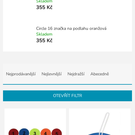
Skladem
355 Kč
Circle 16 značka na podlahu oranžová
Skladem
355 Kč
Ř
a
Nejprodávanější
Nejlevnější
Nejdražší
Abecedně
z
e
n
OTEVŘÍT FILTR
í
p
V
r
ý
o
p
d
i
u