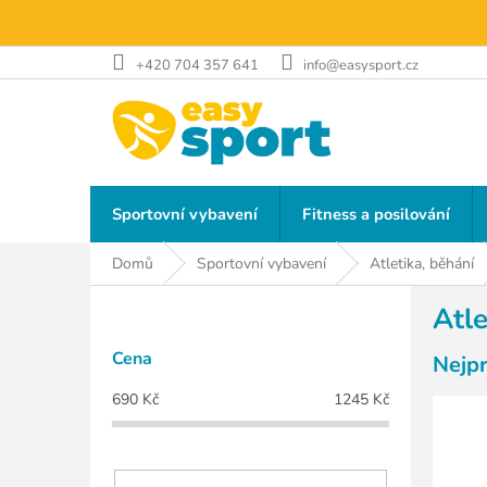
Přejít
na
obsah
+420 704 357 641
info@easysport.cz
Sportovní vybavení
Fitness a posilování
Domů
Sportovní vybavení
Atletika, běhání
P
Atle
o
s
Cena
Nejp
t
r
690
Kč
1245
Kč
a
n
n