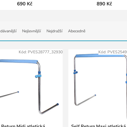
690 Kč
890 Kč
dávanější
Nejlevnější
Nejdražší
Abecedně
Kód:
PVES28777_32930
Kód:
PVES2549
 Return Midi atletická
Self Return Maxi atletická