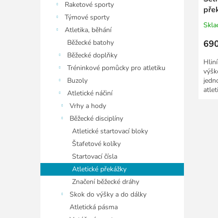
Raketové sporty
pře
Týmové sporty
Skl
Atletika, běhání
Běžecké batohy
690
Běžecké doplňky
Hlin
Tréninkové pomůcky pro atletiku
výšk
Buzoly
jedn
atle
Atletické náčiní
kateg
Vrhy a hody
Běžecké disciplíny
Atletické startovací bloky
Štafetové kolíky
Startovací čísla
Atletické překážky
Značení běžecké dráhy
Skok do výšky a do dálky
Atletická pásma