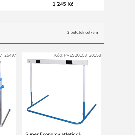
1 245 Kč
3
položek celkem
7_25497
Kód:
PVES20158_20158
Super Economy atletická