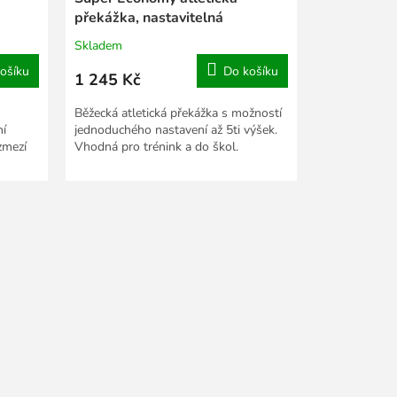
překážka, nastavitelná
Skladem
ošíku
Do košíku
1 245 Kč
Běžecká atletická překážka s možností
ní
jednoduchého nastavení až 5ti výšek.
zmezí
Vhodná pro trénink a do škol.