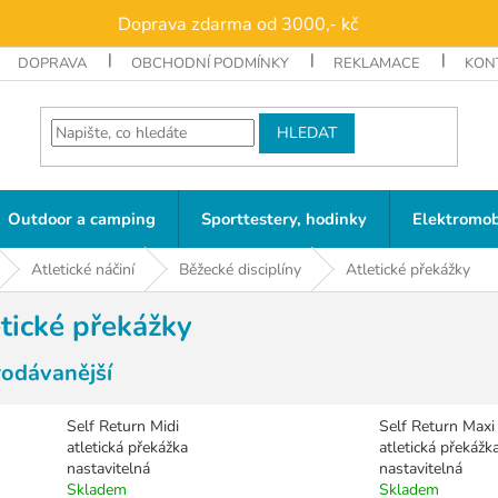
Doprava zdarma od 3000,- kč
DOPRAVA
OBCHODNÍ PODMÍNKY
REKLAMACE
KON
HLEDAT
Outdoor a camping
Sporttestery, hodinky
Elektromob
Atletické náčiní
Běžecké disciplíny
Atletické překážky
tické překážky
rodávanější
Self Return Midi
Self Return Maxi
atletická překážka
atletická překážka
nastavitelná
nastavitelná
Skladem
Skladem