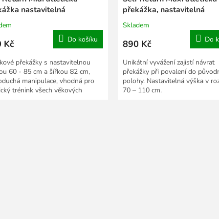
kážka nastavitelná
překážka, nastavitelná
adem
Skladem
Do košíku
Do k
 Kč
890 Kč
íkové překážky s nastavitelnou
Unikátní vyvážení zajistí návrat
ou 60 - 85 cm a šířkou 82 cm,
překážky při povalení do původ
oduchá manipulace, vhodná pro
polohy. Nastavitelná výška v ro
tický trénink všech věkových
70 – 110 cm.
orií.
O
v
l
á
d
a
c
í
p
r
v