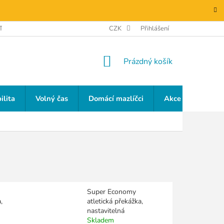
TAKTY
GDPR
CZK
Přihlášení
NÁKUPNÍ
Prázdný košík
KOŠÍK
ilita
Volný čas
Domácí mazlíčci
Akce a slevy
Super Economy
,
atletická překážka,
nastavitelná
Skladem