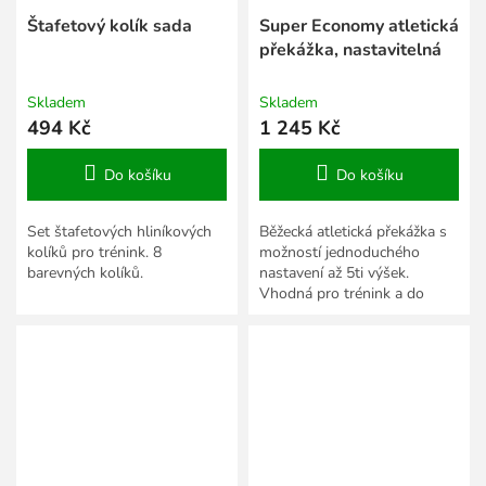
Štafetový kolík sada
Super Economy atletická
překážka, nastavitelná
Skladem
Skladem
494 Kč
1 245 Kč
Do košíku
Do košíku
Set štafetových hliníkových
Běžecká atletická překážka s
kolíků pro trénink. 8
možností jednoduchého
barevných kolíků.
nastavení až 5ti výšek.
Vhodná pro trénink a do
škol.