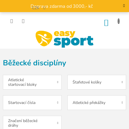
Přejít
Doprava zdarma od 3000,- kč
na
CZK
obsah
NÁKU
KOŠÍK
Běžecké disciplíny
Atletické
Štafetové kolíky
startovací bloky
Startovací čísla
Atletické překážky
Značení běžecké
dráhy