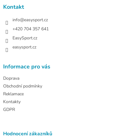
p
a
Kontakt
t
í
info
@
easysport.cz
+420 704 357 641
EasySport.cz
easysport.cz
Informace pro vás
Doprava
Obchodní podmínky
Reklamace
Kontakty
GDPR
Hodnocení zákazníků