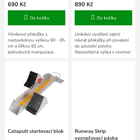
690 Kč
890 Kč
Do košíku
Do košíku
Hliníkové překážky s
Unikátní vyvážení zajistí
nastavitelnou výškou 60 - 85
návrat překážky při povalení
cm a šířkou 82 cm,
do původní polohy.
jednoduchá manipulace,
Nastavitelná výška v rozmezí
vhodná pro atletický trénink
70 – 110 cm.
všech věkových kategorií.
Catapult startovací blok
Runway Strip
vyznačovací páska