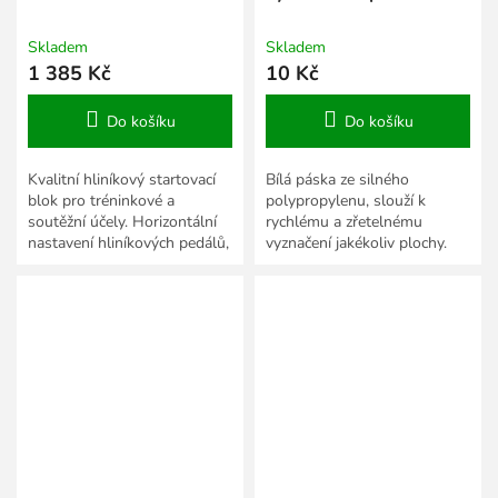
Skladem
Skladem
1 385 Kč
10 Kč
Do košíku
Do košíku
Kvalitní hliníkový startovací
Bílá páska ze silného
blok pro tréninkové a
polypropylenu, slouží k
soutěžní účely. Horizontální
rychlému a zřetelnému
nastavení hliníkových pedálů,
vyznačení jakékoliv plochy.
nastavení až sedmi poloh
Cena pásky je uvedená za 1
sklonu.
m.