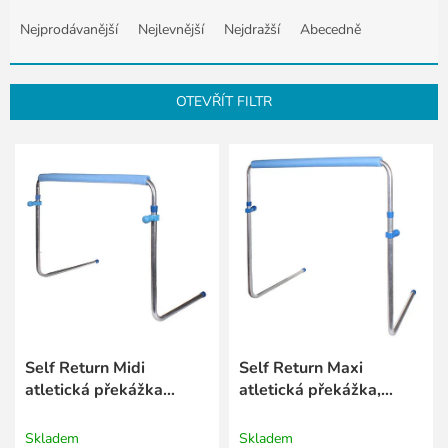
Ř
a
Nejprodávanější
Nejlevnější
Nejdražší
Abecedně
z
e
n
OTEVŘÍT FILTR
í
p
V
r
ý
o
p
d
i
u
s
k
p
t
r
ů
o
d
u
k
Self Return Midi
Self Return Maxi
t
atletická překážka
atletická překážka,
ů
nastavitelná
nastavitelná
Skladem
Skladem