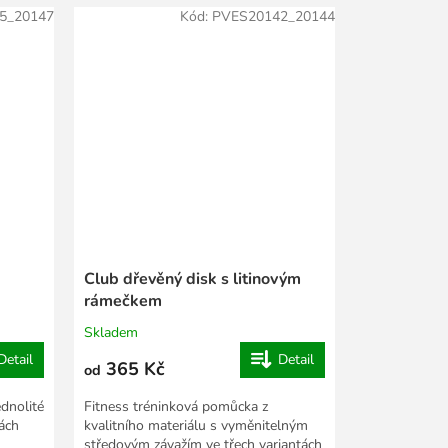
5_20147
Kód:
PVES20142_20144
Club dřevěný disk s litinovým
rámečkem
Skladem
Detail
Detail
365 Kč
od
dnolité
Fitness tréninková pomůcka z
ách
kvalitního materiálu s vyměnitelným
středovým závažím ve třech variantách