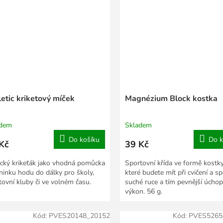
etic kriketový míček
Magnézium Block kostka
adem
Skladem
Do košíku
Do k
Kč
39 Kč
ický krikeťák jako vhodná pomůcka
Sportovní křída ve formě kostky
éninku hodu do dálky pro školy,
které budete mít při cvičení a s
tovní kluby či ve volném času.
suché ruce a tím pevnější úchop
výkon. 56 g.
Kód:
PVES20148_20152
Kód:
PVES5265