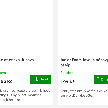
e atletická litinová
Junior Foam Javelin pěnov
oštěp
adem
Skladem
Detail
Do k
55 Kč
199 Kč
tická vrhací koule pro trénink hodu
Lehký tréninkový oštěp s délko
lky, z litiny. V pěti možných
cm pro děti i dospělé.
antách hmotnosti.