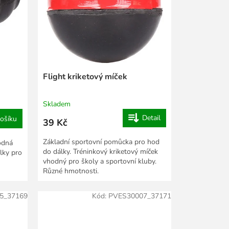
Flight kriketový míček
Skladem
Detail
ošíku
39 Kč
Základní sportovní pomůcka pro hod
hodná
do dálky. Tréninkový kriketový míček
lky pro
vhodný pro školy a sportovní kluby.
Různé hmotnosti.
5_37169
Kód:
PVES30007_37171