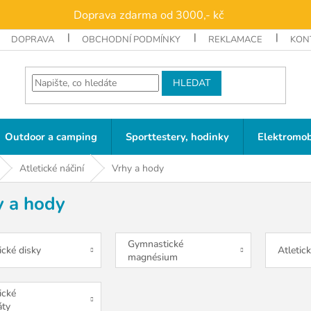
Doprava zdarma od 3000,- kč
DOPRAVA
OBCHODNÍ PODMÍNKY
REKLAMACE
KON
HLEDAT
Outdoor a camping
Sporttestery, hodinky
Elektromob
Atletické náčiní
Vrhy a hody
y a hody
Gymnastické
ické disky
Atletic
magnésium
ické
áty