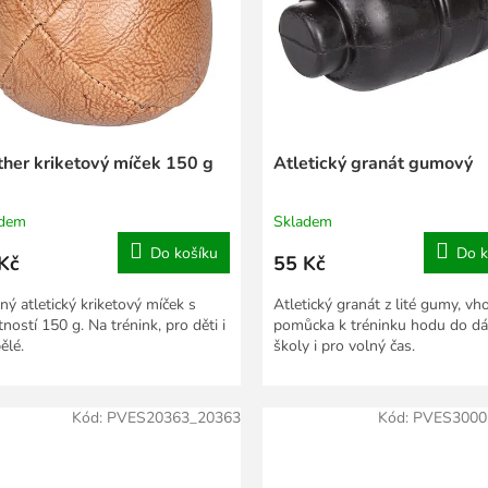
ther kriketový míček 150 g
Atletický granát gumový
adem
Skladem
Do košíku
Do k
Kč
55 Kč
ný atletický kriketový míček s
Atletický granát z lité gumy, v
ností 150 g. Na trénink, pro děti i
pomůcka k tréninku hodu do dá
ělé.
školy i pro volný čas.
Kód:
PVES20363_20363
Kód:
PVES3000