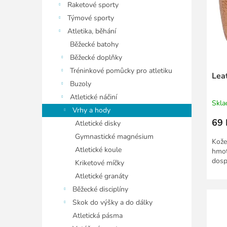
u
r
Raketové sporty
k
o
Týmové sporty
t
d
Atletika, běhání
ů
u
Běžecké batohy
k
Běžecké doplňky
t
ů
Tréninkové pomůcky pro atletiku
Lea
Buzoly
Atletické náčiní
Skl
Vrhy a hody
69 
Atletické disky
Gymnastické magnésium
Kože
Atletické koule
hmot
dosp
Kriketové míčky
Atletické granáty
Běžecké disciplíny
Skok do výšky a do dálky
Atletická pásma