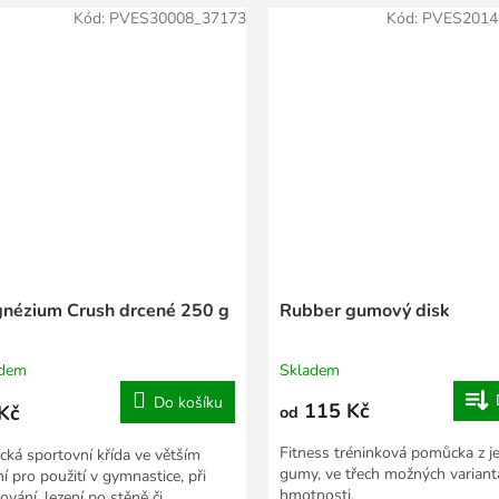
Kód:
PVES30008_37173
Kód:
PVES2014
nézium Crush drcené 250 g
Rubber gumový disk
adem
Skladem
Do košíku
115 Kč
Kč
od
Fitness tréninková pomůcka z je
ická sportovní křída ve větším
gumy, ve třech možných variant
í pro použití v gymnastice, při
hmotnosti.
ování, lezení po stěně či