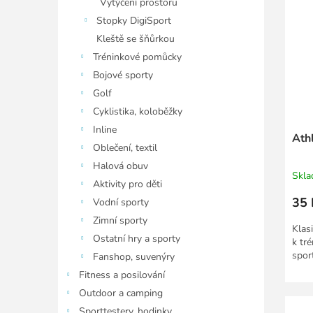
Vytýčení prostoru
Stopky DigiSport
Kleště se šňůrkou
Tréninkové pomůcky
Bojové sporty
Golf
Cyklistika, koloběžky
Inline
Athl
Oblečení, textil
Halová obuv
Skl
Aktivity pro děti
35 
Vodní sporty
Zimní sporty
Klas
Ostatní hry a sporty
k tr
spor
Fanshop, suvenýry
Fitness a posilování
Outdoor a camping
Sporttestery, hodinky