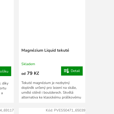
Magnézium Liquid tekuté
Skladem
Detail
ošíku
79 Kč
od
Tekuté magnézium je nezbytný
, díky
doplněk určený pro lezení na skále,
portu
umělé stěně i boulderech. Skvělá
 a
alternativa ke klasickému práškovému
magnéziu.
4_69117
Kód:
PVES50471_65039