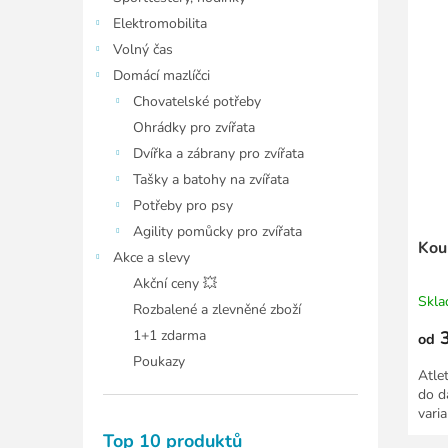
Elektromobilita
Volný čas
Domácí mazlíčci
Chovatelské potřeby
Ohrádky pro zvířata
Dvířka a zábrany pro zvířata
Tašky a batohy na zvířata
Potřeby pro psy
Agility pomůcky pro zvířata
Koul
Akce a slevy
Akční ceny 💥
Skl
Rozbalené a zlevněné zboží
1+1 zdarma
3
od
Poukazy
Atle
do dá
vari
Top 10 produktů