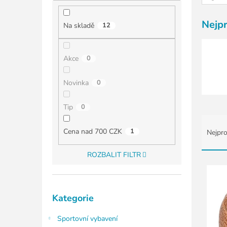
í
p
a
Nejp
Na skladě
12
n
e
l
Akce
0
Novinka
0
Tip
0
Ř
a
Cena nad 700 CZK
1
Nejpro
z
e
ROZBALIT FILTR
n
V
í
ý
p
p
Přeskočit
r
i
Kategorie
kategorie
o
s
d
Sportovní vybavení
p