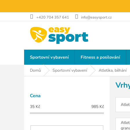
Přejít
na
obsah
+420 704 357 641
info@easysport.cz
Sportovní vybavení
Fitness a posilování
Domů
Sportovní vybavení
Atletika, běhání
P
Vrh
o
s
Cena
t
r
Atlet
35
Kč
985
Kč
a
n
n
Atlet
gran