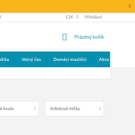
TAKTY
GDPR
CZK
Přihlášení
NÁKUPNÍ
Prázdný košík
KOŠÍK
ilita
Volný čas
Domácí mazlíčci
Akce a slevy
ké koule
Kriketové míčky