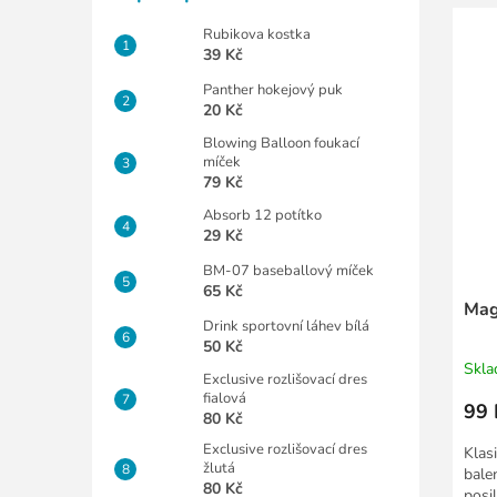
Rubikova kostka
39 Kč
Panther hokejový puk
20 Kč
Blowing Balloon foukací
míček
79 Kč
Absorb 12 potítko
29 Kč
BM-07 baseballový míček
65 Kč
Mag
Drink sportovní láhev bílá
50 Kč
Skl
Exclusive rozlišovací dres
fialová
99 
80 Kč
Exclusive rozlišovací dres
Klas
žlutá
balen
80 Kč
posil