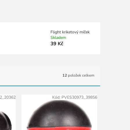
Flight kriketový míček
Skladem
39 Kč
12
položek celkem
2_20362
Kód:
PVES30973_39856