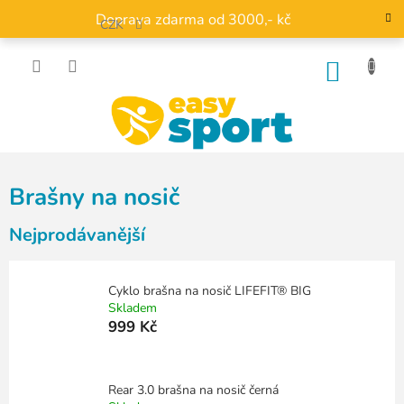
Přejít
Doprava zdarma od 3000,- kč
na
CZK
obsah
NÁKU
KOŠÍK
Brašny na nosič
Nejprodávanější
Cyklo brašna na nosič LIFEFIT® BIG
Skladem
999 Kč
Rear 3.0 brašna na nosič černá