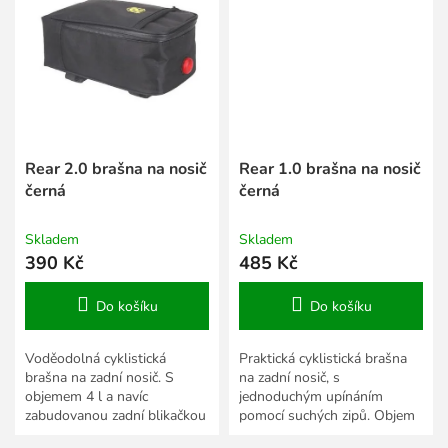
Rear 2.0 brašna na nosič
Rear 1.0 brašna na nosič
černá
černá
Skladem
Skladem
390 Kč
485 Kč
Do košíku
Do košíku
Voděodolná cyklistická
Praktická cyklistická brašna
brašna na zadní nosič. S
na zadní nosič, s
objemem 4 l a navíc
jednoduchým upínáním
zabudovanou zadní blikačkou
pomocí suchých zipů. Objem
se třemi režimy svícení /
10 l, ramenní popruh pro