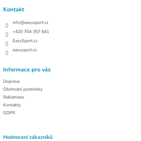
p
a
Kontakt
t
í
info
@
easysport.cz
+420 704 357 641
EasySport.cz
easysport.cz
Informace pro vás
Doprava
Obchodní podmínky
Reklamace
Kontakty
GDPR
Hodnocení zákazníků