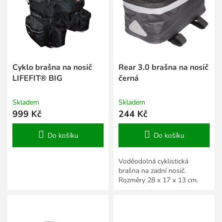
s
k
p
t
r
ů
o
d
u
k
Cyklo brašna na nosič
Rear 3.0 brašna na nosič
t
LIFEFIT® BIG
černá
ů
Skladem
Skladem
999 Kč
244 Kč
Do košíku
Do košíku
Voděodolná cyklistická
brašna na zadní nosič.
Rozměry 28 x 17 x 13 cm.