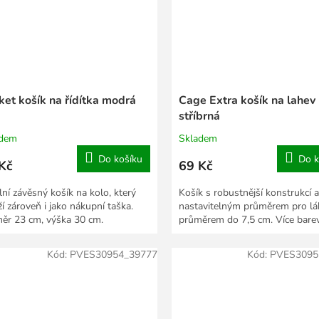
ket košík na řídítka modrá
Cage Extra košík na lahev
stříbrná
adem
Skladem
Do košíku
Do k
Kč
69 Kč
lní závěsný košík na kolo, který
Košík s robustnější konstrukcí a
ží zároveň i jako nákupní taška.
nastavitelným průměrem pro lá
ěr 23 cm, výška 30 cm.
průměrem do 7,5 cm. Více barev
Kód:
PVES30954_39777
Kód:
PVES3095