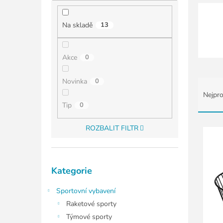
í
p
a
Na skladě
13
n
e
l
Akce
0
Ř
Novinka
0
a
Nejpro
z
Tip
0
e
n
V
ROZBALIT FILTR
í
ý
p
p
r
i
Přeskočit
o
s
Kategorie
kategorie
d
p
u
r
Sportovní vybavení
k
o
Raketové sporty
t
d
Týmové sporty