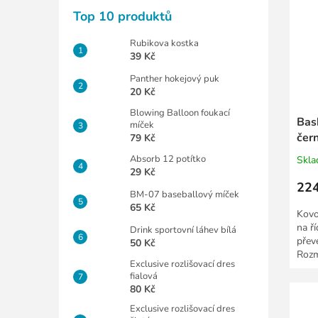
Top 10 produktů
Rubikova kostka
39 Kč
Panther hokejový puk
20 Kč
Blowing Balloon foukací
Bask
míček
čer
79 Kč
Absorb 12 potítko
Skl
29 Kč
224
BM-07 baseballový míček
65 Kč
Kovo
na ř
Drink sportovní láhev bílá
přev
50 Kč
Rozm
Exclusive rozlišovací dres
fialová
80 Kč
Exclusive rozlišovací dres