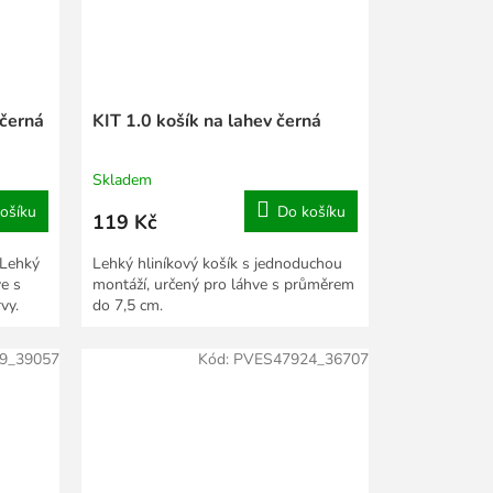
 černá
KIT 1.0 košík na lahev černá
Skladem
ošíku
Do košíku
119 Kč
 Lehký
Lehký hliníkový košík s jednoduchou
ve s
montáží, určený pro láhve s průměrem
vy.
do 7,5 cm.
9_39057
Kód:
PVES47924_36707