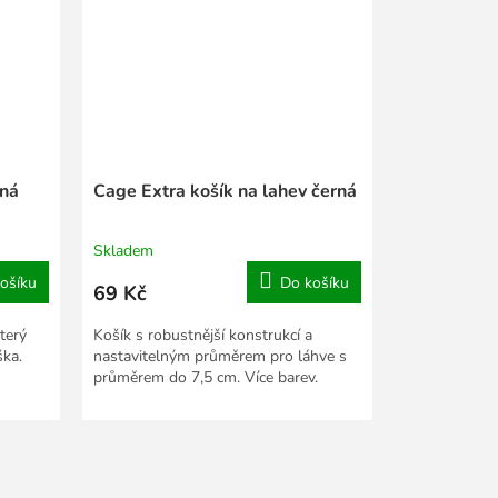
rná
Cage Extra košík na lahev černá
Skladem
ošíku
Do košíku
69 Kč
který
Košík s robustnější konstrukcí a
ška.
nastavitelným průměrem pro láhve s
průměrem do 7,5 cm. Více barev.