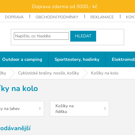
Doprava zdarma od 3000,- kč
DOPRAVA
OBCHODNÍ PODMÍNKY
REKLAMACE
KON
HLEDAT
Outdoor a camping
Sporttestery, hodinky
Elektromob
ěžky
Cyklistické brašny, nosiče, košíky
Košíky na kolo
íky na kolo
Košíky na
ky na lahev
řidítka
rodávanější