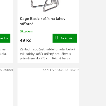
Cage Basic košík na lahev
stříbrná
Skladem
ošíku
Do košíku
49 Kč
k na
Základní součást každého kola. Lehký
kola,
cyklistický košík určený pro láhve s
průměrem do 7,5 cm. Různé barvy.
5_39058
Kód:
PVES47923_36706