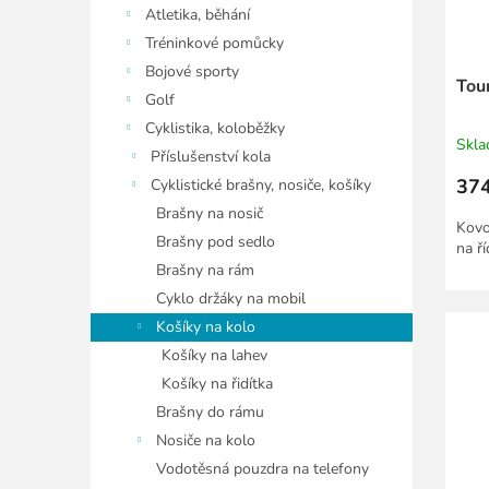
ů
u
Atletika, běhání
k
Tréninkové pomůcky
t
Bojové sporty
ů
Tour
Golf
Cyklistika, koloběžky
Skl
Příslušenství kola
374
Cyklistické brašny, nosiče, košíky
Brašny na nosič
Kovo
Brašny pod sedlo
na ř
Brašny na rám
Cyklo držáky na mobil
Košíky na kolo
Košíky na lahev
Košíky na řidítka
Brašny do rámu
Nosiče na kolo
Vodotěsná pouzdra na telefony