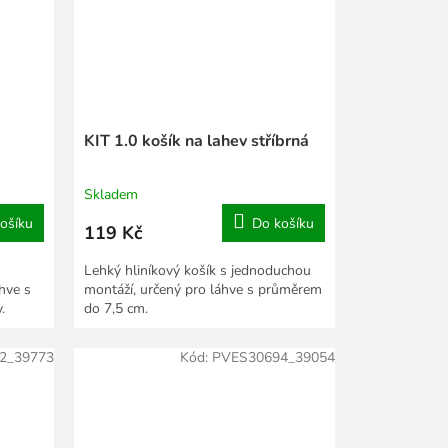
KIT 1.0 košík na lahev stříbrná
Skladem
ošíku
Do košíku
119 Kč
Lehký hliníkový košík s jednoduchou
hve s
montáží, určený pro láhve s průměrem
.
do 7,5 cm.
2_39773
Kód:
PVES30694_39054