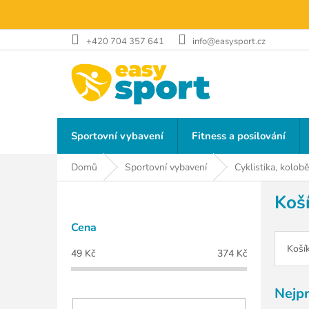
Přejít
na
obsah
+420 704 357 641
info@easysport.cz
Sportovní vybavení
Fitness a posilování
Domů
Sportovní vybavení
Cyklistika, kolob
P
Koš
o
s
Cena
t
r
Koší
49
Kč
374
Kč
a
n
Nejp
n