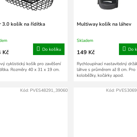
 3.0 košík na řídítka
Multiway košík na láhev
adem
Skladem
Do košíku
Do k
 Kč
149 Kč
vý cyklistický košík pro zavěšení
Rychloupínací nastavitelný držá
ídítka. Rozměry 40 x 31 x 19 cm.
láhve s průměrem až 8 cm. Pro 
koloběžky, kočárky apod.
Kód:
PVES48291_39060
Kód:
PVES3069