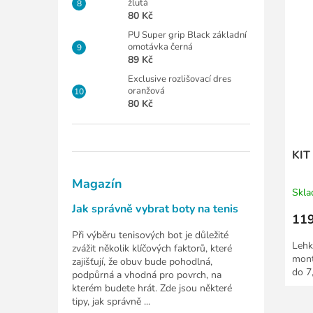
žlutá
80 Kč
PU Super grip Black základní
omotávka černá
89 Kč
Exclusive rozlišovací dres
oranžová
80 Kč
KIT 
Magazín
Skl
Jak správně vybrat boty na tenis
119
Při výběru tenisových bot je důležité
Lehk
zvážit několik klíčových faktorů, které
mont
zajišťují, že obuv bude pohodlná,
do 7
podpůrná a vhodná pro povrch, na
kterém budete hrát. Zde jsou některé
tipy, jak správně ...