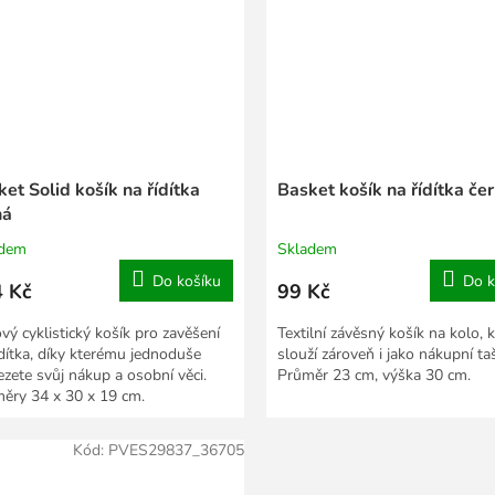
et Solid košík na řídítka
Basket košík na řídítka če
ná
adem
Skladem
Do košíku
Do k
 Kč
99 Kč
vý cyklistický košík pro zavěšení
Textilní závěsný košík na kolo, 
ídítka, díky kterému jednoduše
slouží zároveň i jako nákupní ta
ezete svůj nákup a osobní věci.
Průměr 23 cm, výška 30 cm.
ěry 34 x 30 x 19 cm.
Kód:
PVES29837_36705