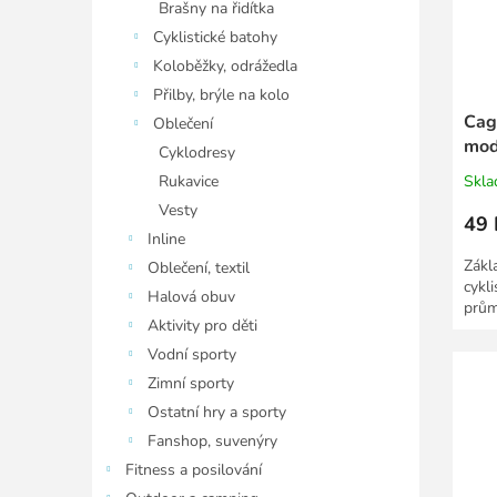
Brašny na řidítka
Cyklistické batohy
Koloběžky, odrážedla
Přilby, brýle na kolo
Cag
Oblečení
mod
Cyklodresy
Rukavice
Skl
Vesty
49 
Inline
Zákl
Oblečení, textil
cykli
Halová obuv
prům
Aktivity pro děti
Vodní sporty
Zimní sporty
Ostatní hry a sporty
Fanshop, suvenýry
Fitness a posilování