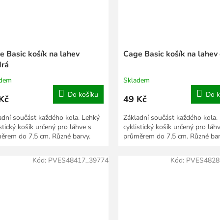
e Basic košík na lahev
Cage Basic košík na lahev
rá
adem
Skladem
Do košíku
Do k
Kč
49 Kč
adní součást každého kola. Lehký
Základní součást každého kola.
stický košík určený pro láhve s
cyklistický košík určený pro láh
ěrem do 7,5 cm. Různé barvy.
průměrem do 7,5 cm. Různé bar
Kód:
PVES48417_39774
Kód:
PVES4828