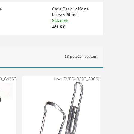
a
Cage Basic košík na
lahev stříbrná
Skladem
49 Kč
13
položek celkem
3_64352
Kód:
PVES48292_39061