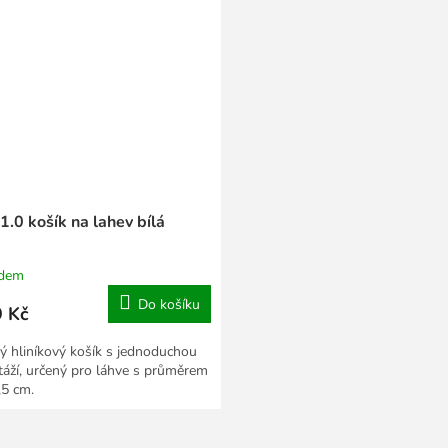
1.0 košík na lahev bílá
adem
Do košíku
 Kč
ý hliníkový košík s jednoduchou
áží, určený pro láhve s průměrem
,5 cm.
O