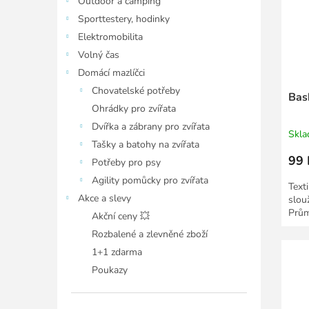
Outdoor a camping
Sporttestery, hodinky
Elektromobilita
Volný čas
Domácí mazlíčci
Chovatelské potřeby
Bas
Ohrádky pro zvířata
Dvířka a zábrany pro zvířata
Skl
Tašky a batohy na zvířata
99 
Potřeby pro psy
Agility pomůcky pro zvířata
Texti
Akce a slevy
slou
Prům
Akční ceny 💥
Rozbalené a zlevněné zboží
1+1 zdarma
Poukazy