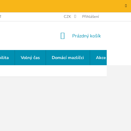
TAKTY
GDPR
CZK
Přihlášení
NÁKUPNÍ
Prázdný košík
KOŠÍK
ilita
Volný čas
Domácí mazlíčci
Akce a slevy