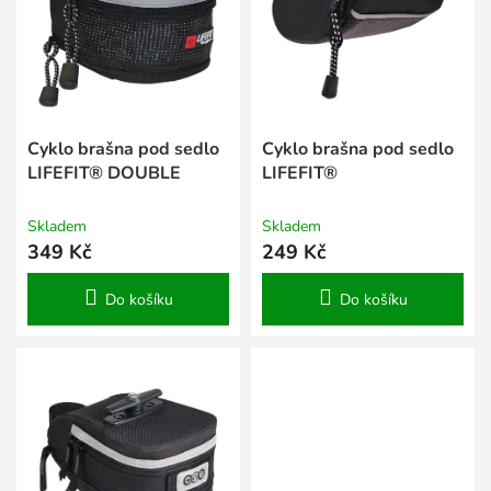
s
k
p
t
r
ů
o
d
u
k
Cyklo brašna pod sedlo
Cyklo brašna pod sedlo
t
LIFEFIT® DOUBLE
LIFEFIT®
ů
Skladem
Skladem
349 Kč
249 Kč
Do košíku
Do košíku