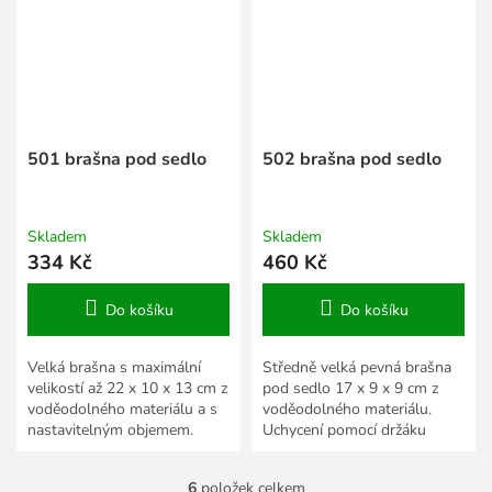
501 brašna pod sedlo
502 brašna pod sedlo
Skladem
Skladem
334 Kč
460 Kč
Do košíku
Do košíku
Velká brašna s maximální
Středně velká pevná brašna
velikostí až 22 x 10 x 13 cm z
pod sedlo 17 x 9 x 9 cm z
voděodolného materiálu a s
voděodolného materiálu.
nastavitelným objemem.
Uchycení pomocí držáku
Quick fix.
6
položek celkem