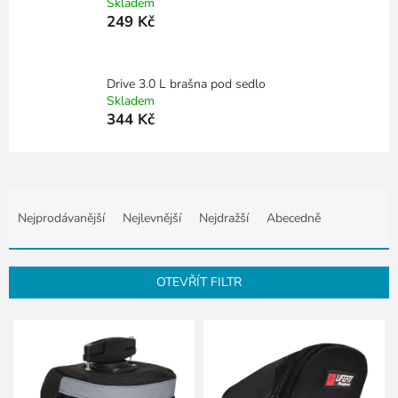
Skladem
249 Kč
Drive 3.0 L brašna pod sedlo
Skladem
344 Kč
Ř
a
Nejprodávanější
Nejlevnější
Nejdražší
Abecedně
z
e
n
OTEVŘÍT FILTR
í
p
V
r
ý
o
p
d
i
u