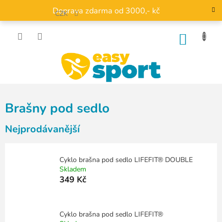
Přejít
Doprava zdarma od 3000,- kč
na
CZK
obsah
NÁKU
KOŠÍK
Brašny pod sedlo
Nejprodávanější
Cyklo brašna pod sedlo LIFEFIT® DOUBLE
Skladem
349 Kč
Cyklo brašna pod sedlo LIFEFIT®