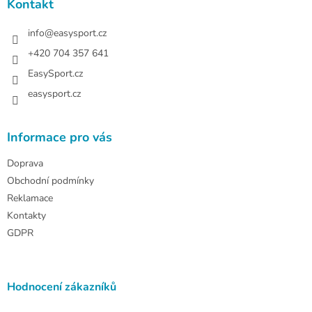
a
Kontakt
t
í
info
@
easysport.cz
+420 704 357 641
EasySport.cz
easysport.cz
Informace pro vás
Doprava
Obchodní podmínky
Reklamace
Kontakty
GDPR
Hodnocení zákazníků