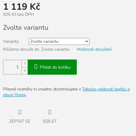
1 119 Kč
925 Kč bez DPH
Měrná
Zvolte variantu
cena:
Varianta
Můžeme doručit do:
Zvolte variantu
Možnosti doručení
Přidat do košíku
Přesné rozměry si snadno zkontrolujete v
Tabulce velikostí textilu a
obuvi Yonex
.
ZEPTAT SE
SDÍLET