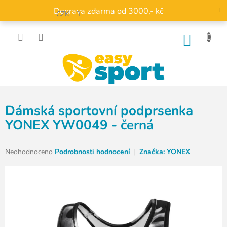
Přejít
Doprava zdarma od 3000,- kč
na
CZK
obsah
NÁKU
KOŠÍK
Dámská sportovní podprsenka
YONEX YW0049 - černá
Průměrné
Neohodnoceno
Podrobnosti hodnocení
Značka:
YONEX
hodnocení
produktu
je
0,0
z
5
hvězdiček.