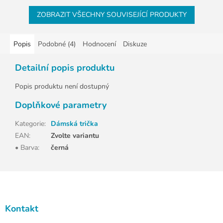
ZOBRAZIT VŠECHNY SOUVISEJÍCÍ PRODUKTY
Popis
Podobné (4)
Hodnocení
Diskuze
Detailní popis produktu
Popis produktu není dostupný
Doplňkové parametry
Kategorie
:
Dámská trička
EAN
:
Zvolte variantu
• Barva
:
černá
Z
á
p
a
Kontakt
t