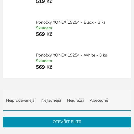
519 Kč
Ponožky YONEX 19254 - Black - 3 ks
Skladem
569 Kč
Ponožky YONEX 19254 - White - 3 ks
Skladem
569 Kč
Ř
a
Nejprodávanější
Nejlevnější
Nejdražší
Abecedně
z
e
n
OTEVŘÍT FILTR
í
p