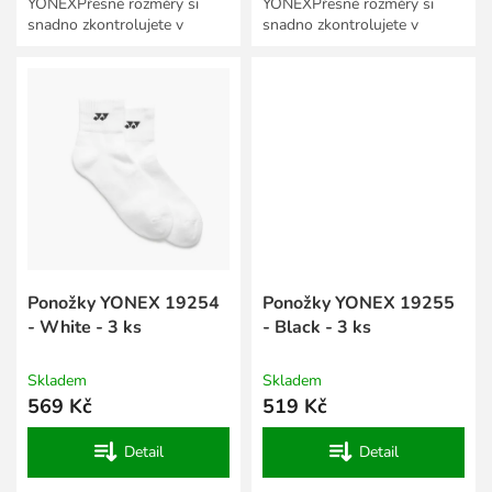
YONEXPřesné rozměry si
YONEXPřesné rozměry si
snadno zkontrolujete v
snadno zkontrolujete v
Tabulce velikostí textilu a
Tabulce velikostí textilu a
obuvi Yonex.
obuvi Yonex.
Ponožky YONEX 19254
Ponožky YONEX 19255
- White - 3 ks
- Black - 3 ks
Skladem
Skladem
569 Kč
519 Kč
Detail
Detail