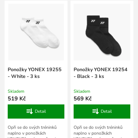
V
r
ý
o
p
d
i
u
s
k
p
t
r
ů
o
d
u
k
Ponožky YONEX 19255
Ponožky YONEX 19254
t
- White - 3 ks
- Black - 3 ks
ů
Skladem
Skladem
519 Kč
569 Kč
Detail
Detail
Opři se do svých tréninků
Opři se do svých tréninků
naplno v ponožkách
naplno v ponožkách