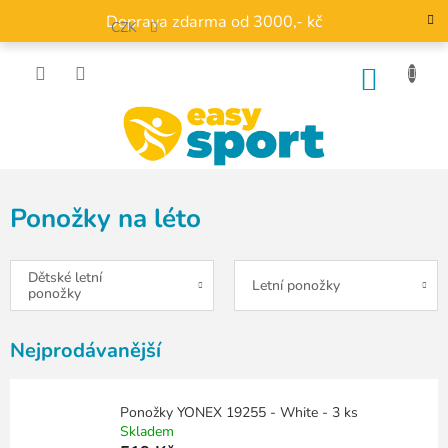
Přejít
Doprava zdarma od 3000,- kč
na
CZK
obsah
NÁKU
KOŠÍK
Ponožky na léto
Dětské letní
Letní ponožky
ponožky
Nejprodávanější
Ponožky YONEX 19255 - White - 3 ks
Skladem