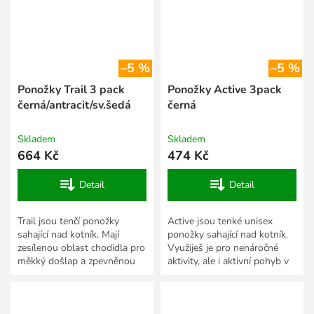
–5 %
–5 %
Ponožky Trail 3 pack
Ponožky Active 3pack
černá/antracit/sv.šedá
černá
Skladem
Skladem
664 Kč
474 Kč
Detail
Detail
Trail jsou tenčí ponožky
Active jsou tenké unisex
sahající nad kotník. Mají
ponožky sahající nad kotník.
zesílenou oblast chodidla pro
Využiješ je pro nenáročné
měkký došlap a zpevněnou
aktivity, ale i aktivní pohyb v
oblast nártu proti
přírodě. Vlastnosti: Vyrobeno
sklouzávání. Jsou vyrobeny
ze směsi...
ze...