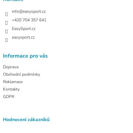
t
í
info
@
easysport.cz
+420 704 357 641
EasySport.cz
easysport.cz
Informace pro vás
Doprava
Obchodní podmínky
Reklamace
Kontakty
GDPR
Hodnocení zákazníků