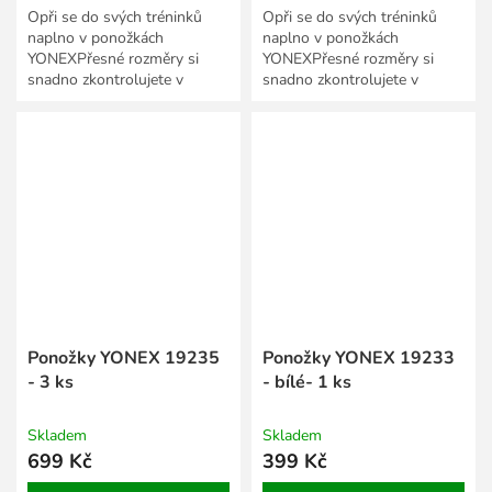
Opři se do svých tréninků
Opři se do svých tréninků
naplno v ponožkách
naplno v ponožkách
YONEXPřesné rozměry si
YONEXPřesné rozměry si
snadno zkontrolujete v
snadno zkontrolujete v
Tabulce velikostí textilu a
Tabulce velikostí textilu a
obuvi Yonex.
obuvi Yonex.
Ponožky YONEX 19235
Ponožky YONEX 19233
- 3 ks
- bílé- 1 ks
Skladem
Skladem
699 Kč
399 Kč