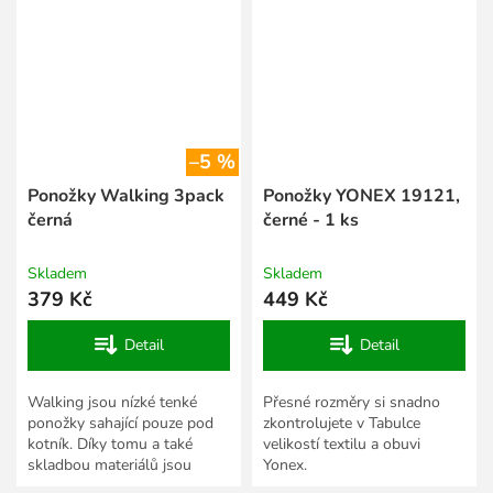
–5 %
Ponožky Walking 3pack
Ponožky YONEX 19121,
černá
černé - 1 ks
Skladem
Skladem
379 Kč
449 Kč
Detail
Detail
Walking jsou nízké tenké
Přesné rozměry si snadno
ponožky sahající pouze pod
zkontrolujete v Tabulce
kotník. Díky tomu a také
velikostí textilu a obuvi
skladbou materiálů jsou
Yonex.
určeny jednak pro nenáročné