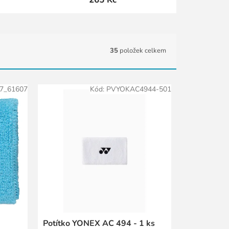
35
položek celkem
7_61607
Kód:
PVYOKAC4944-501
Potítko YONEX AC 494 - 1 ks