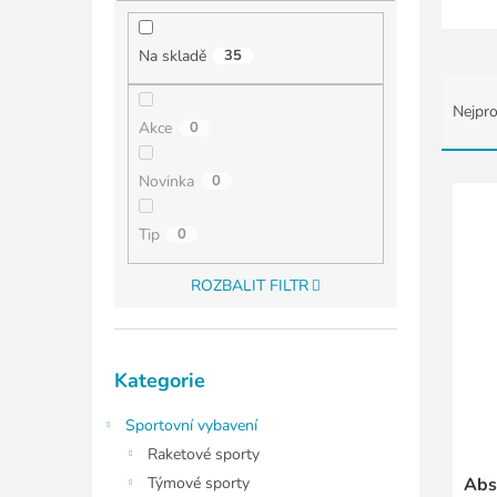
í
p
a
Na skladě
35
n
Ř
e
a
Nejpro
l
z
Akce
0
e
n
V
Novinka
0
í
ý
p
p
Tip
0
r
i
o
s
ROZBALIT FILTR
d
p
u
r
k
o
Přeskočit
t
d
Kategorie
kategorie
ů
u
k
Sportovní vybavení
t
Raketové sporty
ů
Týmové sporty
Abs