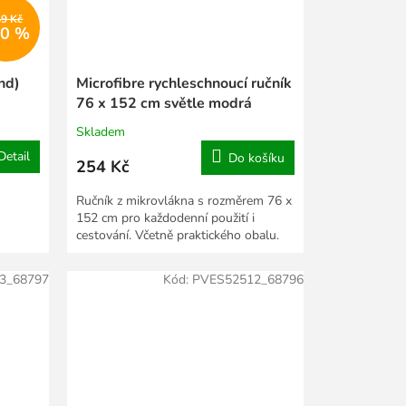
49 Kč
20 %
nd)
Microfibre rychleschnoucí ručník
76 x 152 cm světle modrá
Skladem
Detail
Do košíku
254 Kč
Ručník z mikrovlákna s rozměrem 76 x
152 cm pro každodenní použití i
cestování. Včetně praktického obalu.
3_68797
Kód:
PVES52512_68796