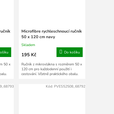
ručník
Microfibre rychleschnoucí ručník
50 x 120 cm navy
Skladem
ošíku
Do košíku
195 Kč
em 50 x
Ručník z mikrovlákna s rozměrem 50 x
120 cm pro každodenní použití i
balu.
cestování. Včetně praktického obalu.
9_68793
Kód:
PVES52508_68792