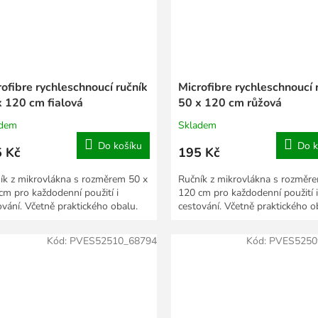
ofibre rychleschnoucí ručník
Microfibre rychleschnoucí 
x 120 cm fialová
50 x 120 cm růžová
adem
Skladem
Do košíku
Do k
 Kč
195 Kč
ík z mikrovlákna s rozměrem 50 x
Ručník z mikrovlákna s rozměr
cm pro každodenní použití i
120 cm pro každodenní použití i
ování. Včetně praktického obalu.
cestování. Včetně praktického o
Kód:
PVES52510_68794
Kód:
PVES5250