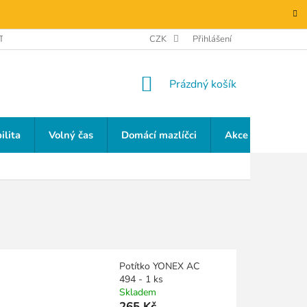
TAKTY
GDPR
CZK
Přihlášení
NÁKUPNÍ
Prázdný košík
KOŠÍK
ilita
Volný čas
Domácí mazlíčci
Akce a slevy
Potítko YONEX AC
494 - 1 ks
Skladem
265 Kč