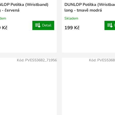
LOP Potítka (Wristband)
DUNLOP Potítka (Wristba
g - červená
long - tmavě modrá
adem
Skladem
Detail
 Kč
199 Kč
Kód:
PVES53682_71956
Kód:
PVES5368