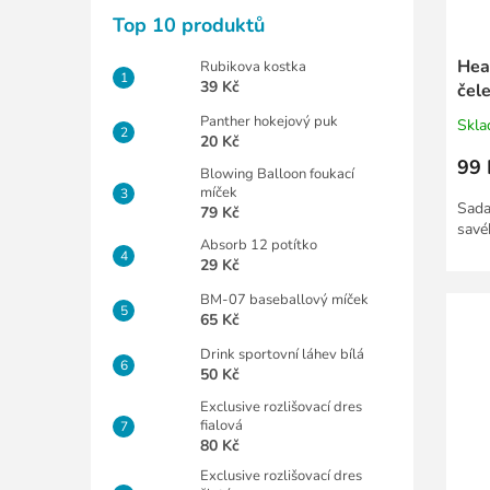
Top 10 produktů
Hea
Rubikova kostka
39 Kč
čel
Panther hokejový puk
Skl
20 Kč
99 
Blowing Balloon foukací
míček
Sada
79 Kč
savéh
Absorb 12 potítko
29 Kč
BM-07 baseballový míček
65 Kč
Drink sportovní láhev bílá
50 Kč
Exclusive rozlišovací dres
fialová
80 Kč
Exclusive rozlišovací dres