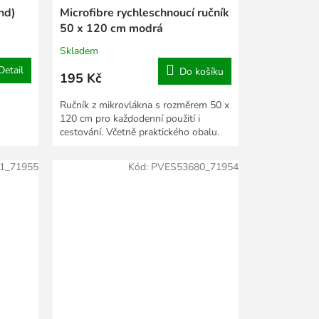
nd)
Microfibre rychleschnoucí ručník
50 x 120 cm modrá
Skladem
Detail
Do košíku
195 Kč
Ručník z mikrovlákna s rozměrem 50 x
120 cm pro každodenní použití i
cestování. Včetně praktického obalu.
1_71955
Kód:
PVES53680_71954