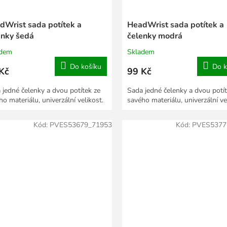
dWrist sada potítek a
HeadWrist sada potítek a
enky šedá
čelenky modrá
adem
Skladem
Do košíku
Do k
Kč
99 Kč
 jedné čelenky a dvou potítek ze
Sada jedné čelenky a dvou potít
o materiálu, univerzální velikost.
savého materiálu, univerzální ve
Kód:
PVES53679_71953
Kód:
PVES5377