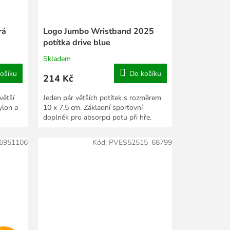
rá
Logo Jumbo Wristband 2025
potítka drive blue
Skladem
ošíku
Do košíku
214 Kč
větší
Jeden pár větších potítek s rozměrem
ylon a
10 x 7,5 cm. Základní sportovní
doplněk pro absorpci potu při hře.
6951106
Kód:
PVES52515_68799