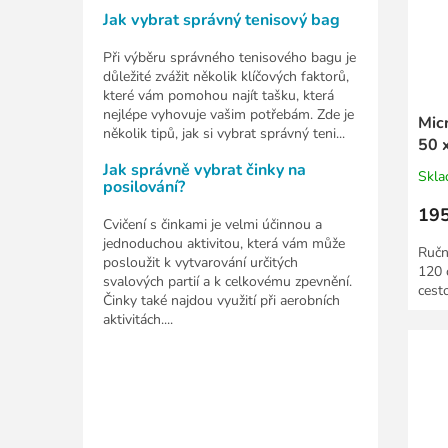
Jak vybrat správný tenisový bag
Při výběru správného tenisového bagu je
důležité zvážit několik klíčových faktorů,
které vám pomohou najít tašku, která
nejlépe vyhovuje vašim potřebám. Zde je
Micr
několik tipů, jak si vybrat správný teni...
50 
Jak správně vybrat činky na
Skl
posilování?
195
Cvičení s činkami je velmi účinnou a
jednoduchou aktivitou, která vám může
Ručn
posloužit k vytvarování určitých
120 
svalových partií a k celkovému zpevnění.
cest
Činky také najdou využití při aerobních
aktivitách....