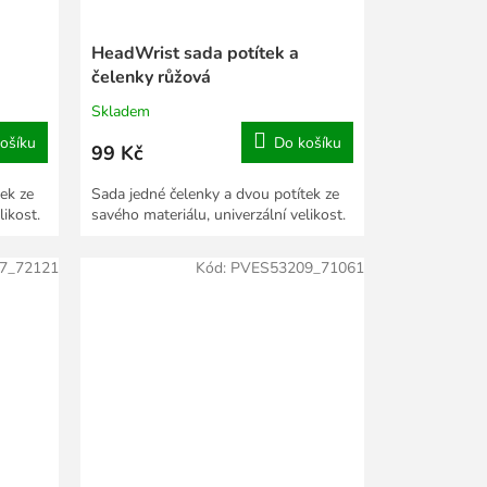
HeadWrist sada potítek a
čelenky růžová
Skladem
ošíku
Do košíku
99 Kč
ek ze
Sada jedné čelenky a dvou potítek ze
likost.
savého materiálu, univerzální velikost.
7_72121
Kód:
PVES53209_71061