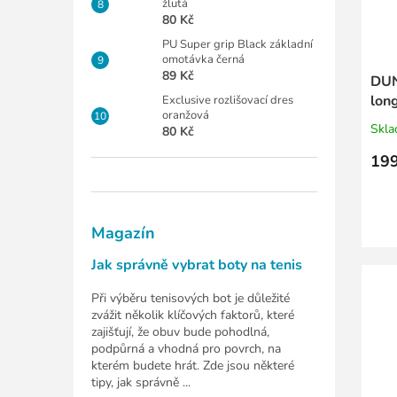
žlutá
80 Kč
PU Super grip Black základní
omotávka černá
89 Kč
DUN
long
Exclusive rozlišovací dres
oranžová
Skl
80 Kč
199
Magazín
Jak správně vybrat boty na tenis
Při výběru tenisových bot je důležité
zvážit několik klíčových faktorů, které
zajišťují, že obuv bude pohodlná,
podpůrná a vhodná pro povrch, na
kterém budete hrát. Zde jsou některé
tipy, jak správně ...