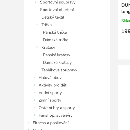
Sportovní soupravy
DUN
Sportovní oblečení
lon
Dětský textil
Skl
Trička
199
Pánská trička
Dámská trička
Kraťasy
Pánské kraťasy
Dámské kraťasy
Teplákové soupravy
Halová obuv
Aktivity pro děti
Vodní sporty
Zimní sporty
Ostatní hry a sporty
Fanshop, suvenýry
Fitness a posilování