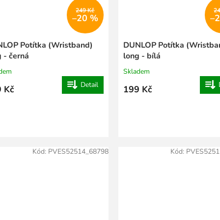
249 Kč
2
–20 %
–
LOP Potítka (Wristband)
DUNLOP Potítka (Wristba
 - černá
long - bílá
adem
Skladem
Detail
 Kč
199 Kč
Kód:
PVES52514_68798
Kód:
PVES5251