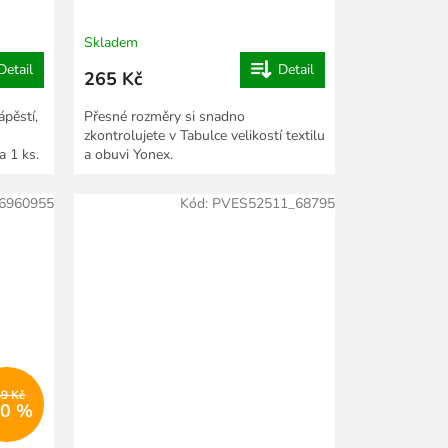
Skladem
Detail
Detail
265 Kč
ápěstí,
Přesné rozměry si snadno
zkontrolujete v Tabulce velikostí textilu
a 1 ks.
a obuvi Yonex.
6960955
Kód:
PVES52511_68795
49 Kč
20 %