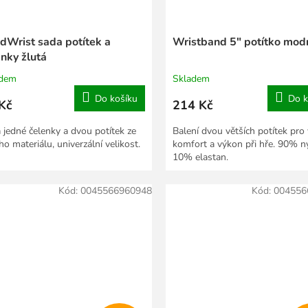
dWrist sada potítek a
Wristband 5" potítko mod
enky žlutá
adem
Skladem
Do košíku
Do k
Kč
214 Kč
 jedné čelenky a dvou potítek ze
Balení dvou větších potítek pro 
o materiálu, univerzální velikost.
komfort a výkon při hře. 90% n
10% elastan.
Kód:
0045566960948
Kód:
004556