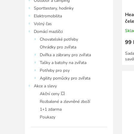
Outdoor a camping
Sporttestery, hodinky
Hea
Elektromobilita
čel
Volný čas
Skl
Domácí mazlíčci
Chovatelské potřeby
99 
Ohrádky pro zvířata
Sada
Dvířka a zábrany pro zvířata
savéh
Tašky a batohy na zvířata
Potřeby pro psy
Agility pomůcky pro zvířata
Akce a slevy
Akční ceny 💥
Rozbalené a zlevněné zboží
1+1 zdarma
Poukazy