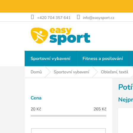
Přejít
na
obsah
+420 704 357 641
info@easysport.cz
Sportovní vybavení
Fitness a posilování
Domů
Sportovní vybavení
Oblečení, textil
P
Potí
o
s
Cena
Nejp
t
r
20
Kč
265
Kč
a
n
n