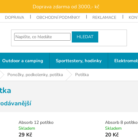
Doprava zdarma od 3000,- kč
DOPRAVA
OBCHODNÍ PODMÍNKY
REKLAMACE
KON
HLEDAT
Outdoor a camping
Sporttestery, hodinky
Elektromob
Ponožky, podkolenky, potítka
Potítka
tka
rodávanější
Absorb 12 potítko
Absorb 8 potítko
Skladem
Skladem
29 Kč
20 Kč