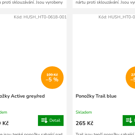
u proti sklouzávání. Jsou vyrobeny
nártu proti sklouzávání. Jsou v
ze...
Kód:
HUSH_HT0-0618-001
Kód:
HUSH_HT0-0
199 Kč
2
–5 %
–
ožky Active grey/red
Ponožky Trail blue
adem
Skladem
Detail
 Kč
265 Kč
ve jsou tenké ponožky sahající nad
Trail jsou tenčí ponožky sahající