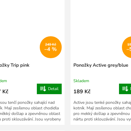
249 Kč
1
–4 %
–
ožky Trip pink
Ponožky Active grey/blue
adem
Skladem
Detail
 Kč
189 Kč
 jsou tenčí ponožky sahající nad
Active jsou tenké ponožky sahaj
ík. Mají zesílenou oblast chodidla
kotník. Mají zesílenou oblast ch
měkký došlap a zpevněnou oblast
pro mekký došlap a zpevněnou 
u proti sklouzávání. Jsou vyrobeny
nártu proti sklouzávání. Jsou v
ze...