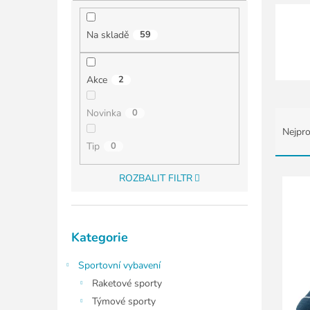
í
p
a
Na skladě
59
n
e
l
Akce
2
Ř
Novinka
0
a
Nejpro
z
Tip
0
e
n
V
ROZBALIT FILTR
í
ý
p
p
r
i
Přeskočit
o
s
Kategorie
kategorie
d
p
u
r
Sportovní vybavení
k
o
Raketové sporty
t
d
Týmové sporty