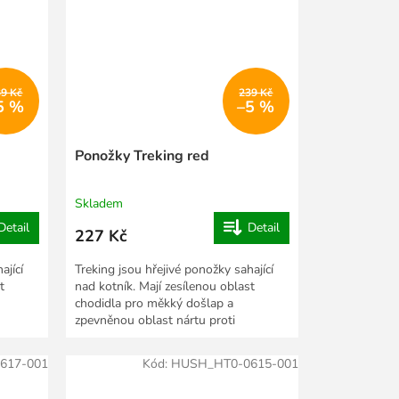
39 Kč
239 Kč
5 %
–5 %
Ponožky Treking red
Skladem
Detail
Detail
227 Kč
ající
Treking jsou hřejivé ponožky sahající
t
nad kotník. Mají zesílenou oblast
chodidla pro měkký došlap a
zpevněnou oblast nártu proti
sklouzávání. Jsou vyrobeny...
617-001
Kód:
HUSH_HT0-0615-001