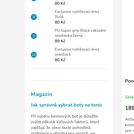
80 Kč
Exclusive rozlišovací dres
žlutá
80 Kč
PU Super grip Black základní
omotávka černá
89 Kč
Exclusive rozlišovací dres
oranžová
80 Kč
Pon
Magazín
Skl
Jak správně vybrat boty na tenis
189
Při výběru tenisových bot je důležité
Acti
zvážit několik klíčových faktorů, které
kotn
zajišťují, že obuv bude pohodlná,
pro 
podpůrná a vhodná pro povrch, na