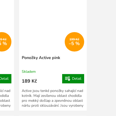
99 Kč
199 Kč
5 %
–5 %
Ponožky Active pink
Skladem
Detail
Detail
189 Kč
ící nad
Active jsou tenké ponožky sahající nad
odidla
kotník. Mají zesílenou oblast chodidla
oblast
pro mekký došlap a zpevněnou oblast
yrobeny
nártu proti sklouzávání. Jsou vyrobeny
ze...