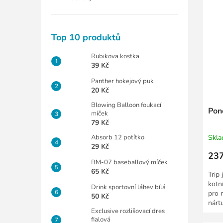
Top 10 produktů
Rubikova kostka
39 Kč
Panther hokejový puk
20 Kč
Blowing Balloon foukací
Pon
míček
79 Kč
Absorb 12 potítko
Skl
29 Kč
237
BM-07 baseballový míček
65 Kč
Trip
kotn
Drink sportovní láhev bílá
pro 
50 Kč
nárt
Exclusive rozlišovací dres
ze...
fialová