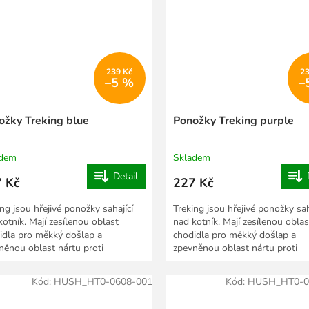
239 Kč
2
–5 %
–
ožky Treking blue
Ponožky Treking purple
adem
Skladem
Detail
 Kč
227 Kč
ing jsou hřejivé ponožky sahající
Treking jsou hřejivé ponožky sah
kotník. Mají zesílenou oblast
nad kotník. Mají zesílenou oblas
idla pro měkký došlap a
chodidla pro měkký došlap a
něnou oblast nártu proti
zpevněnou oblast nártu proti
uzávání. Jsou vyrobeny...
sklouzávání. Jsou vyrobeny...
Kód:
HUSH_HT0-0608-001
Kód:
HUSH_HT0-0