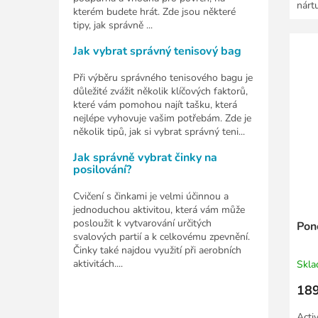
nárt
kterém budete hrát. Zde jsou některé
ze...
tipy, jak správně ...
Jak vybrat správný tenisový bag
Při výběru správného tenisového bagu je
důležité zvážit několik klíčových faktorů,
které vám pomohou najít tašku, která
nejlépe vyhovuje vašim potřebám. Zde je
několik tipů, jak si vybrat správný teni...
Jak správně vybrat činky na
posilování?
Cvičení s činkami je velmi účinnou a
jednoduchou aktivitou, která vám může
posloužit k vytvarování určitých
Pon
svalových partií a k celkovému zpevnění.
Činky také najdou využití při aerobních
aktivitách....
Skl
189
Acti