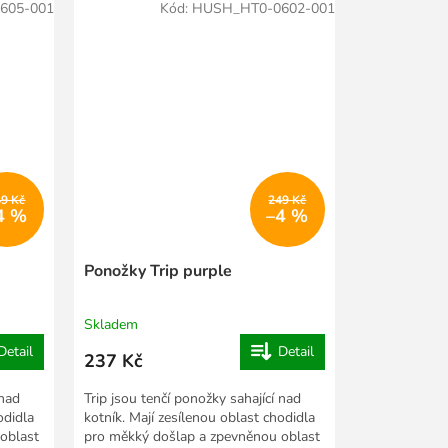
605-001
Kód:
HUSH_HT0-0602-001
49 Kč
249 Kč
4 %
–4 %
Ponožky Trip purple
Skladem
Detail
Detail
237 Kč
 nad
Trip jsou tenčí ponožky sahající nad
odidla
kotník. Mají zesílenou oblast chodidla
oblast
pro měkký došlap a zpevněnou oblast