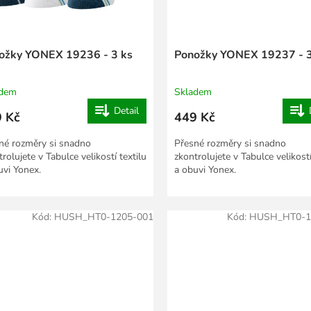
ožky YONEX 19236 - 3 ks
Ponožky YONEX 19237 - 3
adem
Skladem
Detail
 Kč
449 Kč
né rozměry si snadno
Přesné rozměry si snadno
rolujete v Tabulce velikostí textilu
zkontrolujete v Tabulce velikostí
uvi Yonex.
a obuvi Yonex.
Kód:
HUSH_HT0-1205-001
Kód:
HUSH_HT0-1