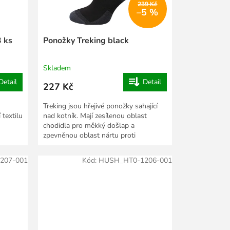
239 Kč
–5 %
 ks
Ponožky Treking black
Skladem
Detail
Detail
227 Kč
Treking jsou hřejivé ponožky sahající
 textilu
nad kotník. Mají zesílenou oblast
chodidla pro měkký došlap a
zpevněnou oblast nártu proti
sklouzávání. Jsou vyrobeny...
207-001
Kód:
HUSH_HT0-1206-001