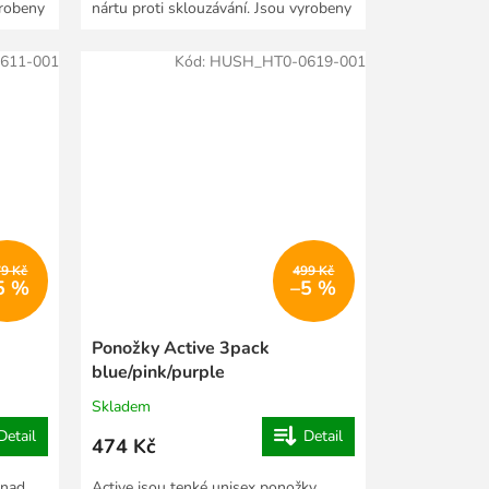
yrobeny
nártu proti sklouzávání. Jsou vyrobeny
ze...
611-001
Kód:
HUSH_HT0-0619-001
79 Kč
499 Kč
5 %
–5 %
Ponožky Active 3pack
blue/pink/purple
Skladem
Detail
Detail
474 Kč
 nad
Active jsou tenké unisex ponožky