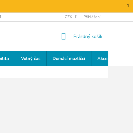
TAKTY
GDPR
CZK
Přihlášení
NÁKUPNÍ
Prázdný košík
KOŠÍK
ilita
Volný čas
Domácí mazlíčci
Akce a slevy