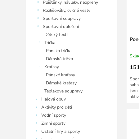
Pláštěnky, návleky, neopreny
Rozlišováky, cvičné vesty
Sportovní soupravy
Sportovní oblečení
Dětský textil
Pon
Trička
Pánská trička
Skl
Dámská trička
151
Kraťasy
Pánské kraťasy
Spor
Dámské kraťasy
saha
jsou
Teplákové soupravy
akti
Halová obuv
vyrob
Aktivity pro děti
Vodní sporty
Zimní sporty
Ostatní hry a sporty