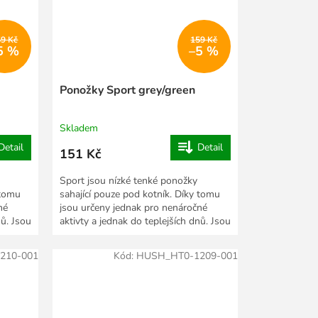
59 Kč
159 Kč
5 %
–5 %
Ponožky Sport grey/green
Skladem
Detail
Detail
151 Kč
Sport jsou nízké tenké ponožky
 tomu
sahající pouze pod kotník. Díky tomu
né
jsou určeny jednak pro nenáročné
nů. Jsou
aktivty a jednak do teplejších dnů. Jsou
vyrobeny ze...
210-001
Kód:
HUSH_HT0-1209-001