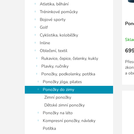
ů
u
Atletika, běhání
k
Tréninkové pomůcky
t
Bojové sporty
ů
Pon
Golf
Cyklistika, koloběžky
Skl
Inline
699
Oblečení, textil
Rukavice, čepice, čelenky, kukly
Přes
Plavky, ručníky
zkont
a ob
Ponožky, podkolenky, potítka
Ponožky jóga, pilates
Ponožky do zimy
Zimní ponožky
Dětské zimní ponožky
Ponožky na léto
Kompresní ponožky, návleky
Potítka