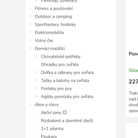
Fanshop, suvenýry
Fitness a posilování
Outdoor a camping
Sporttestery, hodinky
Elektromobilita
Volný čas
Domácí mazlíčci
Pon
Chovatelské potřeby
Ohrádky pro zvířata
Skl
Dvířka a zábrany pro zvířata
Tašky a batohy na zvířata
227
Potřeby pro psy
Trek
Agility pomůcky pro zvířata
nad 
Akce a slevy
chod
zpev
Akční ceny 💥
sklo
Rozbalené a zlevněné zboží
1+1 zdarma
Poukazy