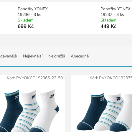
Ponožky YONEX
Ponožky YONEX
19236 - 3 ks
19237 - 3 ks
Skladem
Skladem
699 Kč
449 Kč
dávanější
Nejlevnější
Nejdražší
Abecedně
Kód:
PVYOKCO192365-22-501
Kód:
PVYOKCO192375