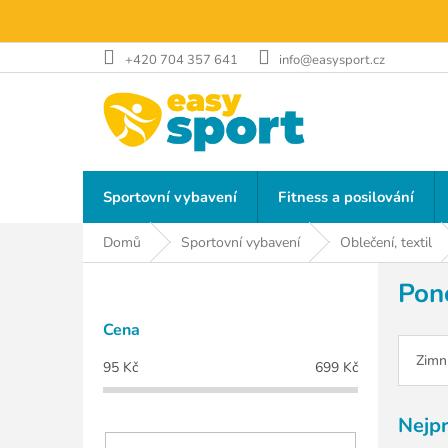
Přejít
na
obsah
+420 704 357 641
info@easysport.cz
Sportovní vybavení
Fitness a posilování
Domů
Sportovní vybavení
Oblečení, textil
P
Pon
o
s
Cena
t
r
Zimn
95
Kč
699
Kč
a
n
Nejp
n