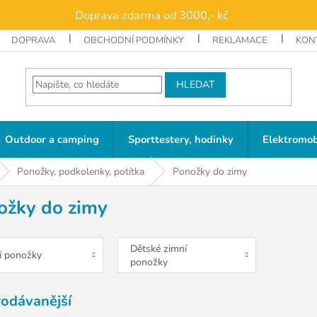
Doprava zdarma od 3000,- kč
DOPRAVA
OBCHODNÍ PODMÍNKY
REKLAMACE
KON
HLEDAT
Outdoor a camping
Sporttestery, hodinky
Elektromob
Ponožky, podkolenky, potítka
Ponožky do zimy
ožky do zimy
Dětské zimní
í ponožky
ponožky
rodávanější