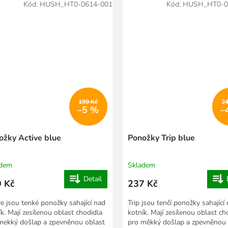
Kód:
HUSH_HT0-0614-001
Kód:
HUSH_HT0-0
199 Kč
2
–5 %
–
ožky Active blue
Ponožky Trip blue
adem
Skladem
Detail
 Kč
237 Kč
ve jsou tenké ponožky sahající nad
Trip jsou tenčí ponožky sahající
ík. Mají zesílenou oblast chodidla
kotník. Mají zesílenou oblast ch
mekký došlap a zpevněnou oblast
pro měkký došlap a zpevněnou 