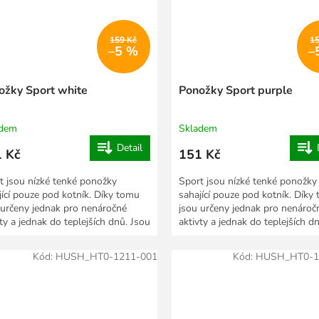
159 Kč
1
–5 %
–
ožky Sport white
Ponožky Sport purple
adem
Skladem
Detail
 Kč
151 Kč
t jsou nízké tenké ponožky
Sport jsou nízké tenké ponožky
jící pouze pod kotník. Díky tomu
sahající pouze pod kotník. Díky
 určeny jednak pro nenáročné
jsou určeny jednak pro nenároč
vty a jednak do teplejších dnů. Jsou
aktivty a jednak do teplejších d
eny ze...
vyrobeny ze...
Kód:
HUSH_HT0-1211-001
Kód:
HUSH_HT0-1