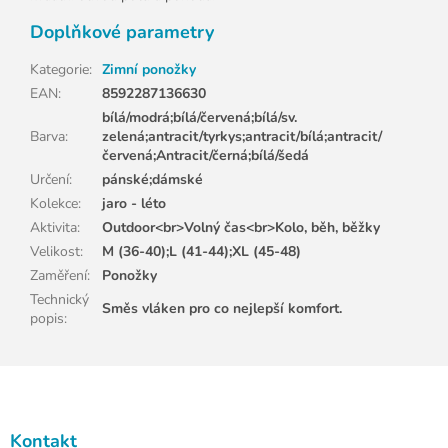
Doplňkové parametry
Kategorie
:
Zimní ponožky
EAN
:
8592287136630
bílá/modrá;bílá/červená;bílá/sv.
Barva
:
zelená;antracit/tyrkys;antracit/bílá;antracit/
červená;Antracit/černá;bílá/šedá
Určení
:
pánské;dámské
Kolekce
:
jaro - léto
Aktivita
:
Outdoor<br>Volný čas<br>Kolo, běh, běžky
Velikost
:
M (36-40);L (41-44);XL (45-48)
Zaměření
:
Ponožky
Technický
Směs vláken pro co nejlepší komfort.
popis
:
Z
á
p
a
Kontakt