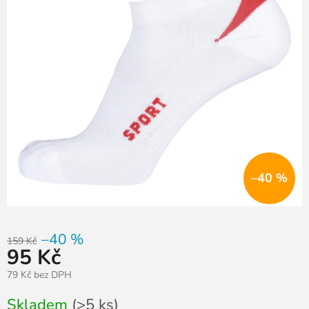
–40 %
–40 %
159 Kč
95 Kč
79 Kč bez DPH
Měrná
Skladem
(>5 ks)
cena: