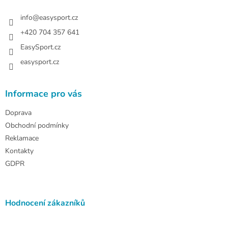
t
í
info
@
easysport.cz
+420 704 357 641
EasySport.cz
easysport.cz
Informace pro vás
Doprava
Obchodní podmínky
Reklamace
Kontakty
GDPR
Hodnocení zákazníků