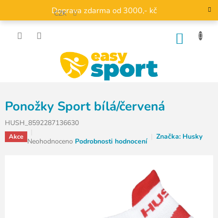
Přejít
Doprava zdarma od 3000,- kč
na
CZK
obsah
NÁKU
KOŠÍK
Ponožky Sport bílá/červená
HUSH_8592287136630
Značka:
Husky
Akce
Průměrné
Neohodnoceno
Podrobnosti hodnocení
hodnocení
produktu
je
0,0
z
5
hvězdiček.