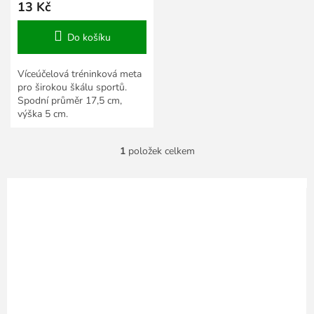
13 Kč
Do košíku
Víceúčelová tréninková meta
pro širokou škálu sportů.
Spodní průměr 17,5 cm,
výška 5 cm.
1
položek celkem
O
v
l
á
d
a
c
í
p
r
v
k