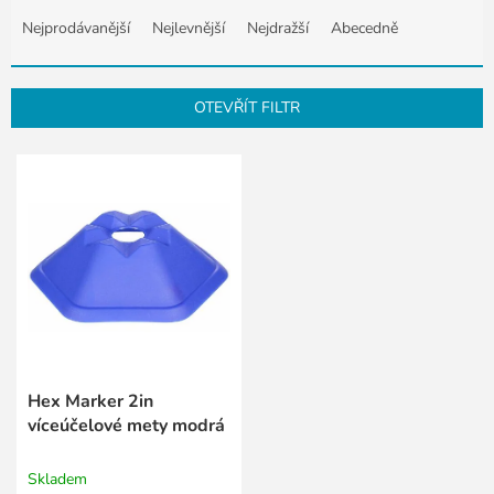
Ř
a
Nejprodávanější
Nejlevnější
Nejdražší
Abecedně
z
e
n
OTEVŘÍT FILTR
í
p
V
r
ý
o
p
d
i
u
s
k
p
t
r
ů
o
d
u
k
Hex Marker 2in
t
víceúčelové mety modrá
ů
Skladem