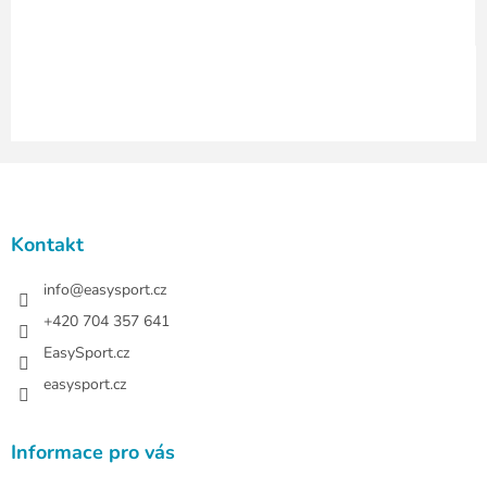
y
v
ý
p
i
s
u
Z
á
p
a
Kontakt
t
í
info
@
easysport.cz
+420 704 357 641
EasySport.cz
easysport.cz
Informace pro vás