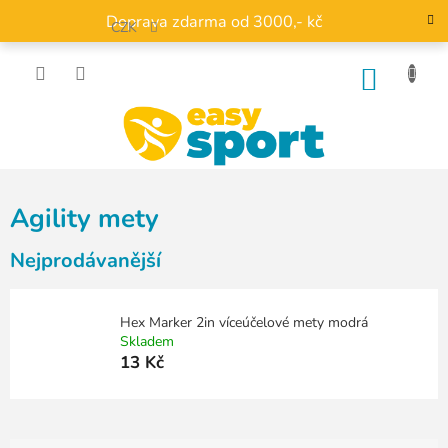
Přejít
Doprava zdarma od 3000,- kč
na
CZK
obsah
NÁKU
KOŠÍK
Agility mety
Nejprodávanější
Hex Marker 2in víceúčelové mety modrá
Skladem
13 Kč