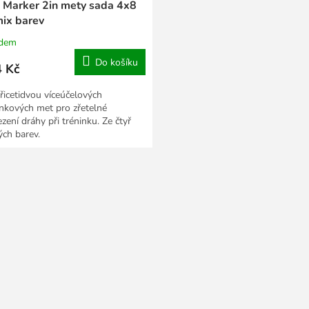
 Marker 2in mety sada 4x8
mix barev
adem
Do košíku
 Kč
třicetidvou víceúčelových
inkových met pro zřetelné
zení dráhy při tréninku. Ze čtyř
ých barev.
O
v
l
á
d
a
c
í
p
r
v