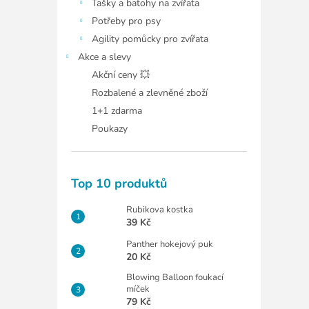
Tašky a batohy na zvířata
Potřeby pro psy
Agility pomůcky pro zvířata
Akce a slevy
Akční ceny 💥
Rozbalené a zlevněné zboží
1+1 zdarma
Poukazy
Top 10 produktů
Rubikova kostka
39 Kč
Panther hokejový puk
20 Kč
Blowing Balloon foukací
míček
79 Kč