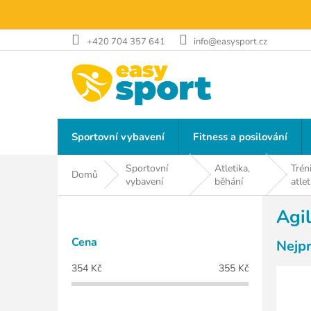
Přejít
na
obsah
+420 704 357 641
info@easysport.cz
Sportovní vybavení
Fitness a posilování
Sportovní
Atletika,
Trén
Domů
vybavení
běhání
atlet
P
Agi
o
s
Cena
Nejp
t
r
354
Kč
355
Kč
a
n
n