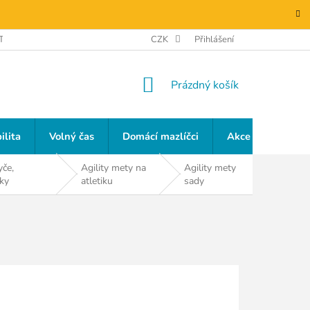
TAKTY
GDPR
CZK
Přihlášení
NÁKUPNÍ
Prázdný košík
KOŠÍK
ilita
Volný čas
Domácí mazlíčci
Akce a slevy
yče,
Agility mety na
Agility mety
íky
atletiku
sady