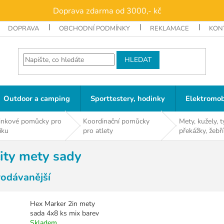
Doprava zdarma od 3000,- kč
DOPRAVA
OBCHODNÍ PODMÍNKY
REKLAMACE
KON
HLEDAT
Outdoor a camping
Sporttestery, hodinky
Elektromob
inkové pomůcky pro
Koordinační pomůcky
Mety, kužely, t
iku
pro atlety
překážky, žebř
lity mety sady
rodávanější
Hex Marker 2in mety
sada 4x8 ks mix barev
Skladem