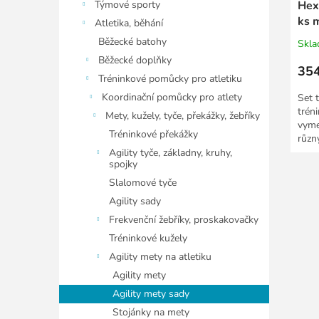
Týmové sporty
Hex
ks 
Atletika, běhání
Běžecké batohy
Skl
Běžecké doplňky
354
Tréninkové pomůcky pro atletiku
Koordinační pomůcky pro atlety
Set 
trén
Mety, kužely, tyče, překážky, žebříky
vyme
Tréninkové překážky
různ
Agility tyče, základny, kruhy,
spojky
Slalomové tyče
Agility sady
Frekvenční žebříky, proskakovačky
Tréninkové kužely
Agility mety na atletiku
Agility mety
Agility mety sady
Stojánky na mety