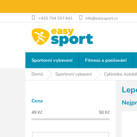
Přejít
na
obsah
+420 704 357 641
info@easysport.cz
Sportovní vybavení
Fitness a posilování
Domů
Sportovní vybavení
Cyklistika, kolob
P
Lep
o
s
Cena
Nejp
t
r
49
Kč
50
Kč
a
n
n