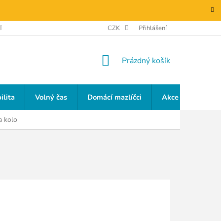
TAKTY
GDPR
CZK
Přihlášení
NÁKUPNÍ
Prázdný košík
KOŠÍK
ilita
Volný čas
Domácí mazlíčci
Akce a slevy
a kolo