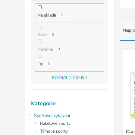
í
p
a
Na skladě
1
n
Ř
e
a
Nejpro
l
z
Akce
0
e
n
V
Novinka
0
í
ý
p
p
Tip
0
r
i
o
s
ROZBALIT FILTR
d
p
u
r
k
o
Přeskočit
t
d
Kategorie
kategorie
ů
u
k
Sportovní vybavení
t
Raketové sporty
ů
Týmové sporty
Clas