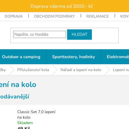
Doprava zdarma od 3000,- kč
DOPRAVA
OBCHODNÍ PODMÍNKY
REKLAMACE
KON
HLEDAT
Outdoor a camping
Sporttestery, hodinky
Elektromob
ěžky
Příslušenství kola
Nářadí a lepení na kolo
Lepení n
ení na kolo
rodávanější
Classic Set 7.0 lepení
na kolo
Skladem
49 Kč