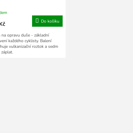
adem
Do košíku
Kč
 na opravu duše - základní
vení každého cyklisty. Balení
huje vulkanizační roztok a sedm
 záplat.
O
v
l
á
d
a
c
í
p
r
v
k