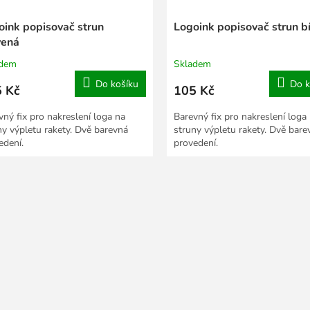
oink popisovač strun
Logoink popisovač strun bí
vená
adem
Skladem
Do košíku
Do k
 Kč
105 Kč
vný fix pro nakreslení loga na
Barevný fix pro nakreslení loga
ny výpletu rakety. Dvě barevná
struny výpletu rakety. Dvě bare
edení.
provedení.
O
v
l
á
d
a
c
í
p
r