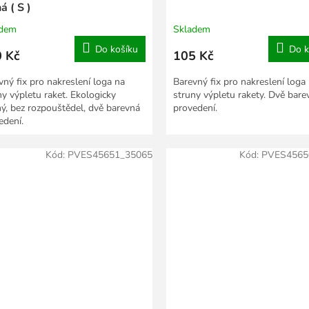
á ( S )
adem
Skladem
Do košíku
Do k
 Kč
105 Kč
vný fix pro nakreslení loga na
Barevný fix pro nakreslení loga
ny výpletu raket. Ekologicky
struny výpletu rakety. Dvě bare
ný, bez rozpouštědel, dvě barevná
provedení.
edení.
Kód:
PVES45651_35065
Kód:
PVES4565