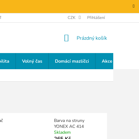
TAKTY
GDPR
CZK
Přihlášení
NÁKUPNÍ
Prázdný košík
KOŠÍK
ilita
Volný čas
Domácí mazlíčci
Akce a slevy
ač
Barva na struny
YONEX AC 414
Skladem
265 Kč