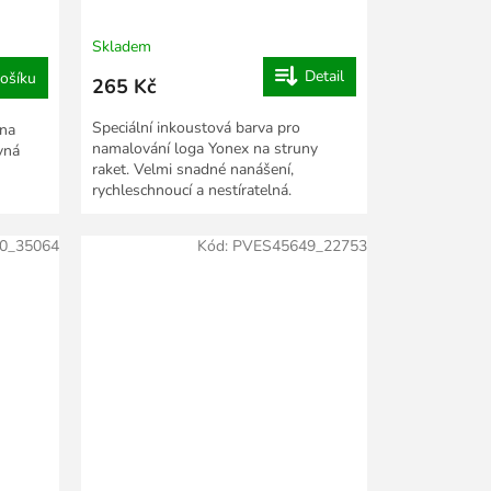
Skladem
Detail
ošíku
265 Kč
Speciální inkoustová barva pro
 na
namalování loga Yonex na struny
vná
raket. Velmi snadné nanášení,
rychleschnoucí a nestíratelná.
0_35064
Kód:
PVES45649_22753