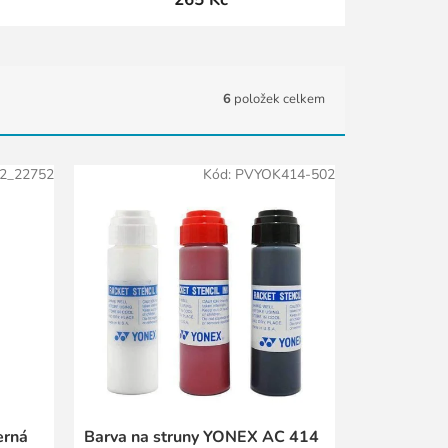
6
položek celkem
2_22752
Kód:
PVYOK414-502
erná
Barva na struny YONEX AC 414