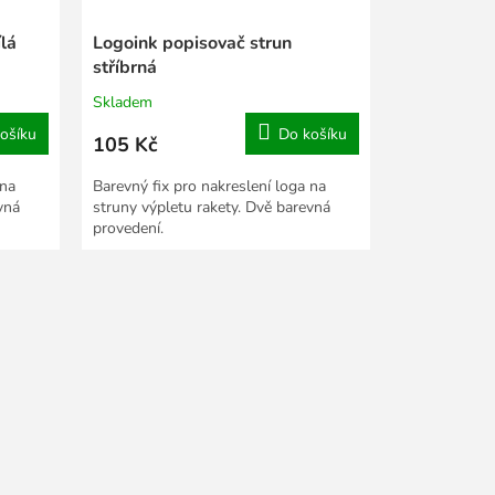
lá
Logoink popisovač strun
stříbrná
Skladem
ošíku
Do košíku
105 Kč
 na
Barevný fix pro nakreslení loga na
vná
struny výpletu rakety. Dvě barevná
provedení.