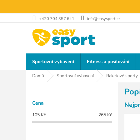
Přejít
na
obsah
+420 704 357 641
info@easysport.cz
Sportovní vybavení
Fitness a posilování
Domů
Sportovní vybavení
Raketové sporty
P
Pop
o
s
Cena
Nejp
t
r
105
Kč
265
Kč
a
n
n