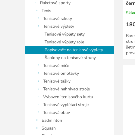
Raketové sporty
čern
Tenis
Skl
Tenisové rakety
180
Tenisové výplety
Tenisové výplety sety
Bare
stru
Tenisové výplety role
šetr
Popisovače na tenisové výplety
prov
Šablony na tenisové struny
Tenisové míče
Tenisové omotávky
Tenisové tašky
Tenisové nahrávací stroje
Vybavení tenisového kurtu
Tenisové vyplétací stroje
Tenisová obuv
Badminton
Squash