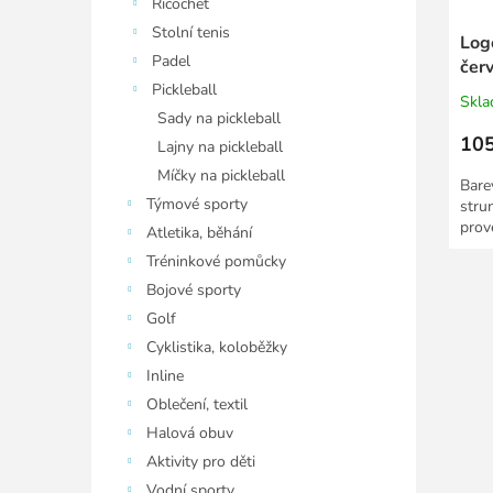
Ricochet
Stolní tenis
Log
Padel
čer
Pickleball
Skl
Sady na pickleball
105
Lajny na pickleball
Míčky na pickleball
Bare
Týmové sporty
stru
prov
Atletika, běhání
Tréninkové pomůcky
Bojové sporty
Golf
Cyklistika, koloběžky
Inline
Oblečení, textil
Halová obuv
Aktivity pro děti
Vodní sporty