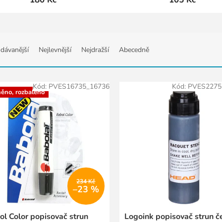
dávanější
Nejlevnější
Nejdražší
Abecedně
Kód:
PVES16735_16736
Kód:
PVES2275
něno, rozbaleno
234 Kč
–23 %
ol Color popisovač strun
Logoink popisovač strun č