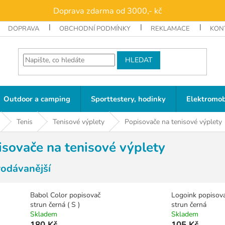
Doprava zdarma od 3000,- kč
DOPRAVA
OBCHODNÍ PODMÍNKY
REKLAMACE
KON
HLEDAT
Outdoor a camping
Sporttestery, hodinky
Elektromob
Tenis
Tenisové výplety
Popisovače na tenisové výplety
isovače na tenisové výplety
rodávanější
Babol Color popisovač
Logoink popisov
strun černá ( S )
strun černá
Skladem
Skladem
180 Kč
105 Kč