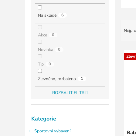
í
p
a
Na skladě
6
n
Ř
e
a
Nejpro
l
z
Akce
0
e
n
V
Novinka
0
í
ý
Zlev
p
p
Tip
0
r
i
o
s
Zlevněno, rozbaleno
1
d
p
u
r
ROZBALIT FILTR
k
o
t
d
ů
u
Přeskočit
k
Kategorie
kategorie
t
ů
Sportovní vybavení
Bab