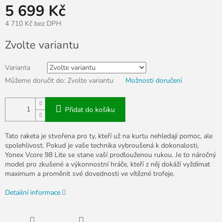
5 699 Kč
4 710 Kč bez DPH
Měrná
Zvolte variantu
cena:
Varianta
Můžeme doručit do:
Zvolte variantu
Možnosti doručení
Přidat do košíku
Tato raketa je stvořena pro ty, kteří už na kurtu nehledají pomoc, ale
spolehlivost. Pokud je vaše technika vybroušená k dokonalosti,
Yonex Vcore 98 Lite se stane vaší prodlouženou rukou. Je to náročný
model pro zkušené a výkonnostní hráče, kteří z něj dokáží vyždímat
maximum a proměnit své dovednosti ve vítězné trofeje.
Detailní informace