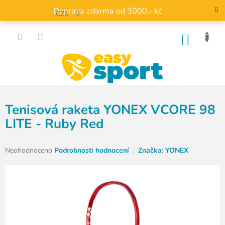
Přejít
Doprava zdarma od 3000,- kč
na
CZK
obsah
NÁKU
KOŠÍK
Tenisová raketa YONEX VCORE 98
LITE - Ruby Red
Průměrné
Neohodnoceno
Podrobnosti hodnocení
Značka:
YONEX
hodnocení
produktu
je
0,0
z
5
hvězdiček.