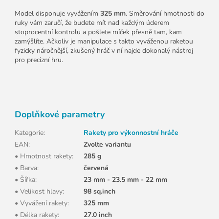
Model disponuje vyvážením
325 mm
. Směrování hmotnosti do
ruky vám zaručí, že budete mít nad každým úderem
stoprocentní kontrolu a pošlete míček přesně tam, kam
zamýšlíte. Ačkoliv je manipulace s takto vyváženou raketou
fyzicky náročnější, zkušený hráč v ní najde dokonalý nástroj
pro precizní hru.
Doplňkové parametry
Kategorie
:
Rakety pro výkonnostní hráče
EAN
:
Zvolte variantu
• Hmotnost rakety
:
285 g
• Barva
:
červená
• Šířka
:
23 mm - 23.5 mm - 22 mm
• Velikost hlavy
:
98 sq.inch
• Vyvážení rakety
:
325 mm
• Délka rakety
:
27.0 inch