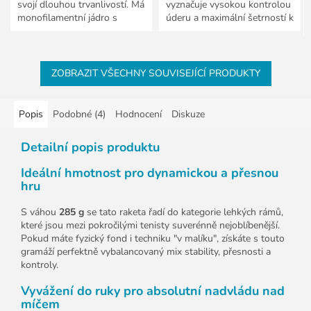
svojí dlouhou trvanlivostí. Má
vyznačuje vysokou kontrolou
monofilamentní jádro s
úderu a maximální šetrností k
polymer-polyesterovou
ruce.
charakteristikou. Byl vyvinut
pro...
ZOBRAZIT VŠECHNY SOUVISEJÍCÍ PRODUKTY
Popis
Podobné (4)
Hodnocení
Diskuze
Detailní popis produktu
Ideální hmotnost pro dynamickou a přesnou
hru
S váhou
285
g
se tato raketa řadí do kategorie lehkých rámů,
které jsou mezi pokročilými tenisty suverénně nejoblíbenější.
Pokud máte fyzický fond i techniku "v malíku", získáte s touto
gramáží perfektně vybalancovaný mix stability, přesnosti a
kontroly.
Vyvážení do ruky pro absolutní nadvládu nad
míčem