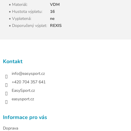
• Materiál
:
VDM
• Hustota výpletu
:
16
• Vypletená
:
ne
• Doporučený výplet
:
REXIS
Z
á
p
a
Kontakt
t
í
info
@
easysport.cz
+420 704 357 641
EasySport.cz
easysport.cz
Informace pro vás
Doprava