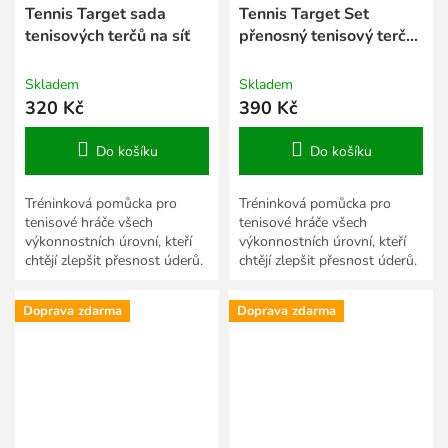
Tennis Target sada
Tennis Target Set
tenisových terčů na síť
přenosný tenisový terč
modrá
Skladem
Skladem
320 Kč
390 Kč
Do košíku
Do košíku
Tréninková pomůcka pro
Tréninková pomůcka pro
tenisové hráče všech
tenisové hráče všech
výkonnostních úrovní, kteří
výkonnostních úrovní, kteří
chtějí zlepšit přesnost úderů.
chtějí zlepšit přesnost úderů.
Balení 2 ks.
Doprava zdarma
Doprava zdarma