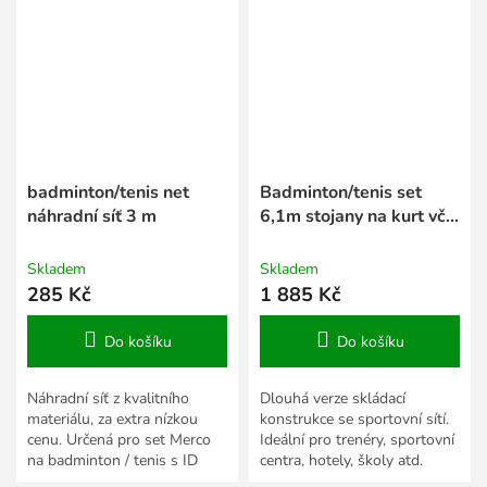
badminton/tenis net
Badminton/tenis set
náhradní síť 3 m
6,1m stojany na kurt vč.
sítě
Skladem
Skladem
285 Kč
1 885 Kč
Do košíku
Do košíku
Náhradní síť z kvalitního
Dlouhá verze skládací
materiálu, za extra nízkou
konstrukce se sportovní sítí.
cenu. Určená pro set Merco
Ideální pro trenéry, sportovní
na badminton / tenis s ID
centra, hotely, školy atd.
číslem 23188.