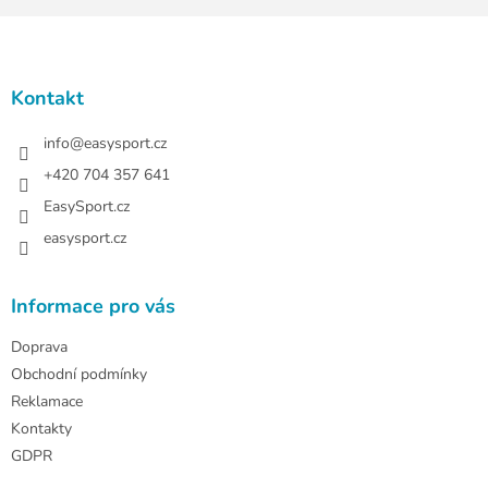
Z
á
p
a
Kontakt
t
í
info
@
easysport.cz
+420 704 357 641
EasySport.cz
easysport.cz
Informace pro vás
Doprava
Obchodní podmínky
Reklamace
Kontakty
GDPR