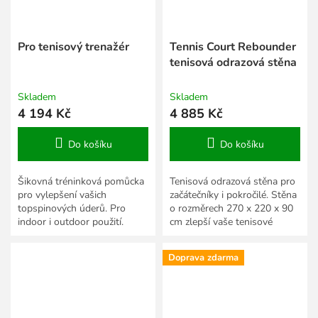
Pro tenisový trenažér
Tennis Court Rebounder
tenisová odrazová stěna
Skladem
Skladem
4 194 Kč
4 885 Kč
Do košíku
Do košíku
Šikovná tréninková pomůcka
Tenisová odrazová stěna pro
pro vylepšení vašich
začátečníky i pokročilé. Stěna
topspinových úderů. Pro
o rozměrech 270 x 220 x 90
indoor i outdoor použití.
cm zlepší vaše tenisové
umění.
Doprava zdarma