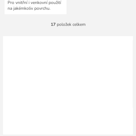
Pro vnitřní i venkovní použití
na jakémkoliv povrchu.
17
položek celkem
O
v
l
á
d
a
c
í
p
r
v
k
y
v
ý
p
i
s
u