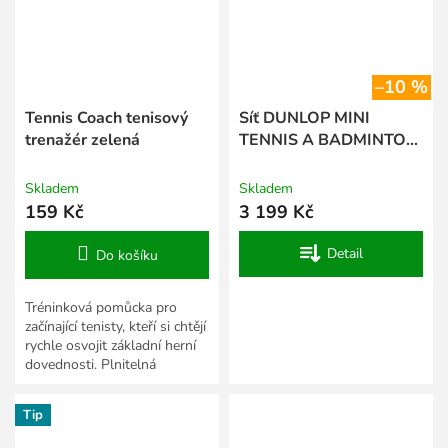
–10 %
Tennis Coach tenisový
Síť DUNLOP MINI
trenažér zelená
TENNIS A BADMINTON
Síť 6 m
Skladem
Skladem
159 Kč
3 199 Kč
Detail
Do košíku
Tréninková pomůcka pro
začínající tenisty, kteří si chtějí
rychle osvojit základní herní
dovednosti. Plnitelná
základna z ABS plastu,
elastické lanko s...
Tip