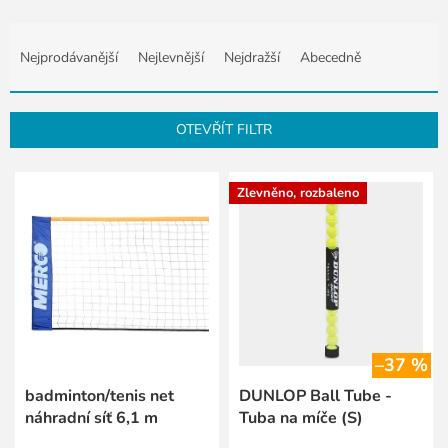
Ř
a
Nejprodávanější
Nejlevnější
Nejdražší
Abecedně
z
e
n
OTEVŘÍT FILTR
í
p
V
r
Zlevněno, rozbaleno
ý
o
p
d
i
u
s
k
p
t
r
ů
o
d
–37 %
u
k
badminton/tenis net
DUNLOP Ball Tube -
t
náhradní síť 6,1 m
Tuba na míče (S)
ů