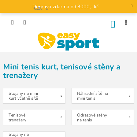
Přejít
Doprava zdarma od 3000,- kč
na
CZK
obsah
NÁKU
KOŠÍK
Mini tenis kurt, tenisové stěny a
trenažery
Stojany na mini
Náhradní sítě na
kurt včetně sítě
mini tenis
Tenisové
Odrazové stěny
trenažery
na tenis
Stojany na