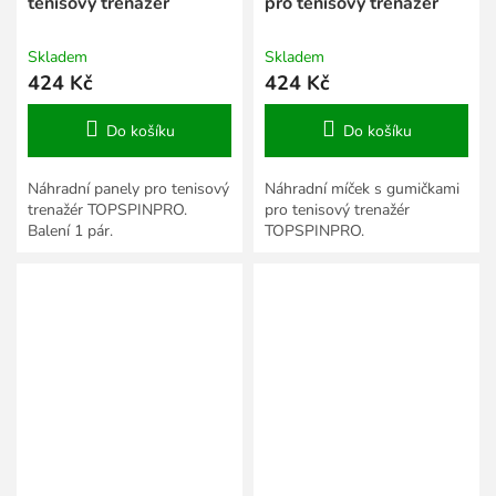
tenisový trenažér
pro tenisový trenažér
Skladem
Skladem
424 Kč
424 Kč
Do košíku
Do košíku
Náhradní panely pro tenisový
Náhradní míček s gumičkami
trenažér TOPSPINPRO.
pro tenisový trenažér
Balení 1 pár.
TOPSPINPRO.