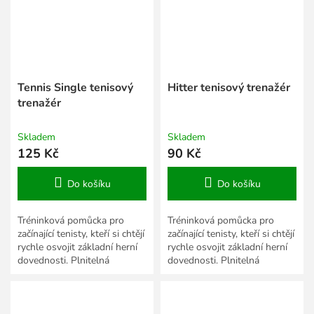
Tennis Single tenisový
Hitter tenisový trenažér
trenažér
Skladem
Skladem
125 Kč
90 Kč
Do košíku
Do košíku
Tréninková pomůcka pro
Tréninková pomůcka pro
začínající tenisty, kteří si chtějí
začínající tenisty, kteří si chtějí
rychle osvojit základní herní
rychle osvojit základní herní
dovednosti. Plnitelná
dovednosti. Plnitelná
základna z ABS plastu,
základna z ABS plastu,
elastické lanko s...
elastické lanko s...