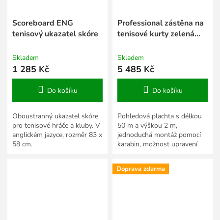
Scoreboard ENG
Professional zástěna na
tenisový ukazatel skóre
tenisové kurty zelená
tm. 2 x 50 m
Skladem
Skladem
1 285 Kč
5 485 Kč
Do košíku
Do košíku
Oboustranný ukazatel skóre
Pohledová plachta s délkou
pro tenisové hráče a kluby. V
50 m a výškou 2 m,
anglickém jazyce, rozměr 83 x
jednoduchá montáž pomocí
58 cm.
karabin, možnost upravení
délky.
Doprava zdarma