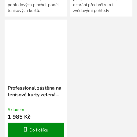
pohledových plachet podél
ochrání před větrem i
tenisových kurtů.
zvědavými pohledy
kolemjdoucích.
Professional zástěna na
tenisové kurty zelená
tm. 2 x 12 m
Skladem
1 985 Kč
Do košíku