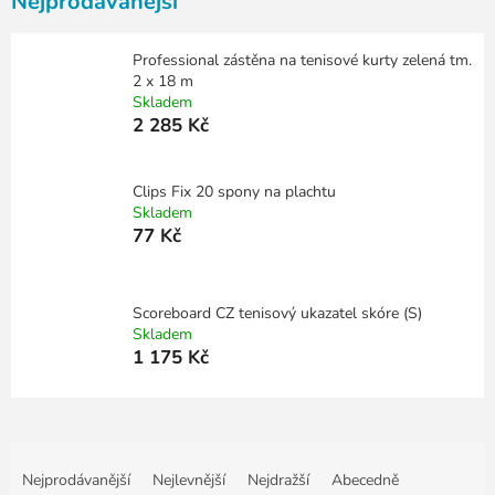
Nejprodávanější
Professional zástěna na tenisové kurty zelená tm.
2 x 18 m
Skladem
2 285 Kč
Clips Fix 20 spony na plachtu
Skladem
77 Kč
Scoreboard CZ tenisový ukazatel skóre (S)
Skladem
1 175 Kč
Ř
a
Nejprodávanější
Nejlevnější
Nejdražší
Abecedně