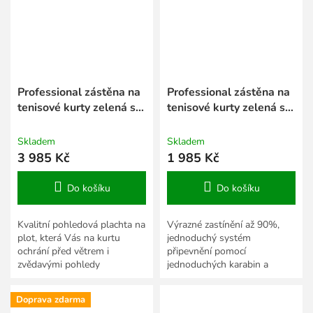
Professional zástěna na
Professional zástěna na
tenisové kurty zelená sv.
tenisové kurty zelená sv.
2 x 30 m
2 x 12 m
Skladem
Skladem
3 985 Kč
1 985 Kč
Do košíku
Do košíku
Kvalitní pohledová plachta na
Výrazné zastínění až 90%,
plot, která Vás na kurtu
jednoduchý systém
ochrání před větrem i
připevnění pomocí
zvědavými pohledy
jednoduchých karabin a
kolemjdoucích.
mosazných oček.
Doprava zdarma