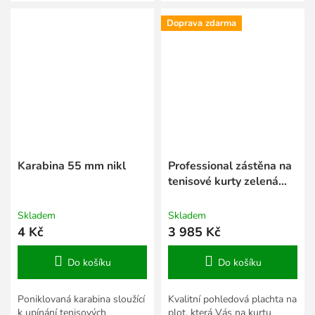
podél tenisových kurtů.
Doprava zdarma
Karabina 55 mm nikl
Professional zástěna na
tenisové kurty zelená
tm. 2 x 30 m
Skladem
Skladem
4 Kč
3 985 Kč
Do košíku
Do košíku
Poniklovaná karabina sloužící
Kvalitní pohledová plachta na
k upínání tenisových
plot, která Vás na kurtu