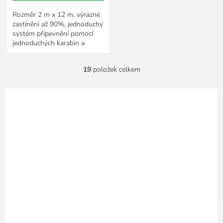
Rozměr 2 m x 12 m, výrazné
zastínění až 90%, jednoduchý
systém připevnění pomocí
jednoduchých karabin a
mosazných oček.
19
položek celkem
O
v
l
á
d
a
c
í
p
r
v
k
y
v
ý
p