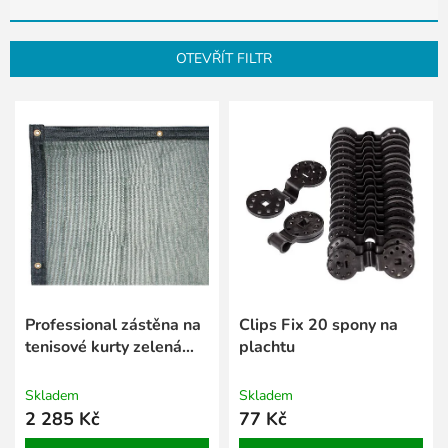
z
e
n
OTEVŘÍT FILTR
í
p
V
r
ý
o
p
d
i
u
s
k
p
t
r
ů
o
d
u
k
Professional zástěna na
Clips Fix 20 spony na
t
tenisové kurty zelená
plachtu
ů
tm. 2 x 18 m
Skladem
Skladem
2 285 Kč
77 Kč