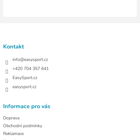
i
s
u
Z
á
p
a
Kontakt
t
í
info
@
easysport.cz
+420 704 357 641
EasySport.cz
easysport.cz
Informace pro vás
Doprava
Obchodní podmínky
Reklamace