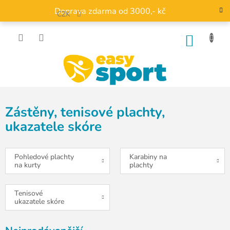
Přejít
Doprava zdarma od 3000,- kč
na
CZK
obsah
NÁKU
KOŠÍK
Zástěny, tenisové plachty,
ukazatele skóre
Pohledové plachty
Karabiny na
na kurty
plachty
Tenisové
ukazatele skóre