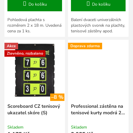
Do košíku
Do košíku
Pohledová plachta s
Balení dvaceti univerzálních
rozměrem 2 x 18 m. Uvedená
plastových svorek na plachty,
cena za 1 ks.
tenisové zástěny apod.
Akce
Doprava zdarma
Zlevněno, rozbaleno
–8 %
Scoreboard CZ tenisový
Professional zástěna na
ukazatel skóre (S)
tenisové kurty modrá 2 x
30 m
Skladem
Skladem