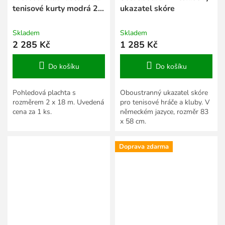
tenisové kurty modrá 2 x
ukazatel skóre
18 m
Skladem
Skladem
2 285 Kč
1 285 Kč
Do košíku
Do košíku
Pohledová plachta s
Oboustranný ukazatel skóre
rozměrem 2 x 18 m. Uvedená
pro tenisové hráče a kluby. V
cena za 1 ks.
německém jazyce, rozměr 83
x 58 cm.
Doprava zdarma