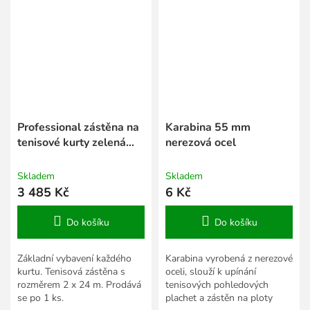
Professional zástěna na
Karabina 55 mm
tenisové kurty zelená
nerezová ocel
tm. 2 x 24 m
Skladem
Skladem
3 485 Kč
6 Kč
Do košíku
Do košíku
Základní vybavení každého
Karabina vyrobená z nerezové
kurtu. Tenisová zástěna s
oceli, slouží k upínání
rozměrem 2 x 24 m. Prodává
tenisových pohledových
se po 1 ks.
plachet a zástěn na ploty