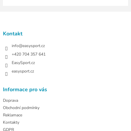
Z
á
p
a
Kontakt
t
í
info
@
easysport.cz
+420 704 357 641
EasySport.cz
easysport.cz
Informace pro vás
Doprava
Obchodní podmínky
Reklamace
Kontakty
GDPR