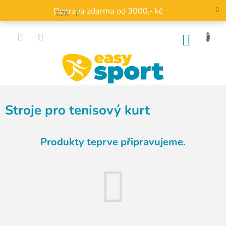
Přejít
Doprava zdarma od 3000,- kč
na
CZK
obsah
NÁKU
KOŠÍK
Stroje pro tenisový kurt
Produkty teprve připravujeme.