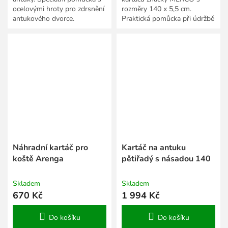
ocelovými hroty pro zdrsnění
rozměry 140 x 5,5 cm.
antukového dvorce.
Praktická pomůcka při údržbě
dvorců.
Náhradní kartáč pro
Kartáč na antuku
koště Arenga
pětiřadý s násadou 140
Skladem
Skladem
670 Kč
1 994 Kč
Do košíku
Do košíku