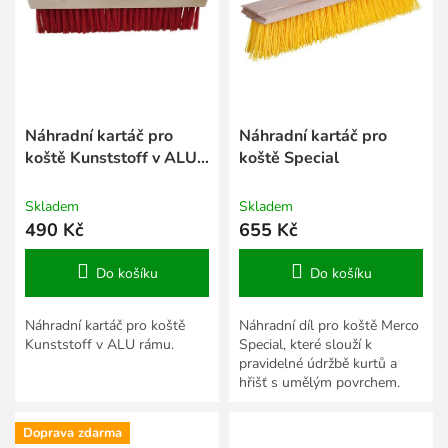
s
k
p
t
r
ů
o
d
u
k
Náhradní kartáč pro
Náhradní kartáč pro
t
koště Kunststoff v ALU
koště Special
ů
rámu 270
Skladem
Skladem
490 Kč
655 Kč
Do košíku
Do košíku
Náhradní kartáč pro koště
Náhradní díl pro koště Merco
Kunststoff v ALU rámu.
Special, které slouží k
pravidelné údržbě kurtů a
hřišť s umělým povrchem.
Doprava zdarma