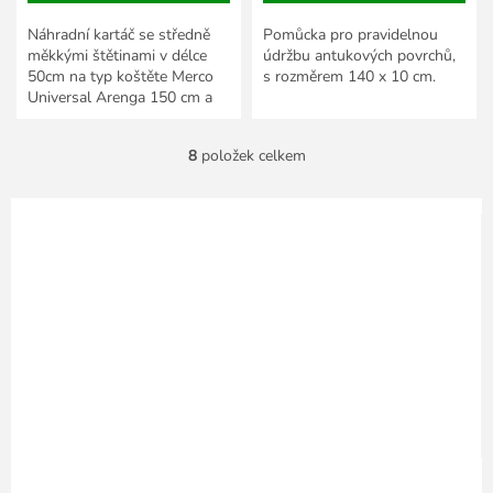
Náhradní kartáč se středně
Pomůcka pro pravidelnou
měkkými štětinami v délce
údržbu antukových povrchů,
50cm na typ koštěte Merco
s rozměrem 140 x 10 cm.
Universal Arenga 150 cm a
200 cm.
8
položek celkem
O
v
l
á
d
a
c
í
p
r
v
k
y
v
ý
p