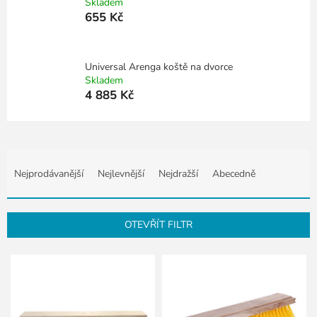
Skladem
655 Kč
Universal Arenga koště na dvorce
Skladem
4 885 Kč
Ř
a
Nejprodávanější
Nejlevnější
Nejdražší
Abecedně
z
e
n
OTEVŘÍT FILTR
í
p
V
r
ý
o
p
d
i
u