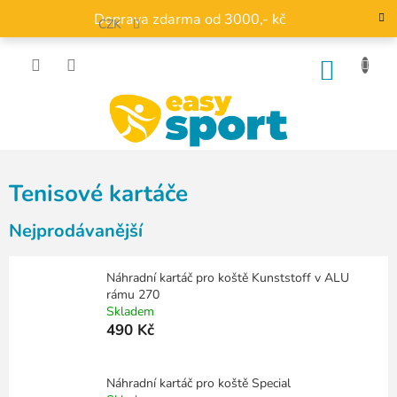
Přejít
Doprava zdarma od 3000,- kč
na
CZK
obsah
NÁKU
KOŠÍK
Tenisové kartáče
Nejprodávanější
Náhradní kartáč pro koště Kunststoff v ALU
rámu 270
Skladem
490 Kč
Náhradní kartáč pro koště Special