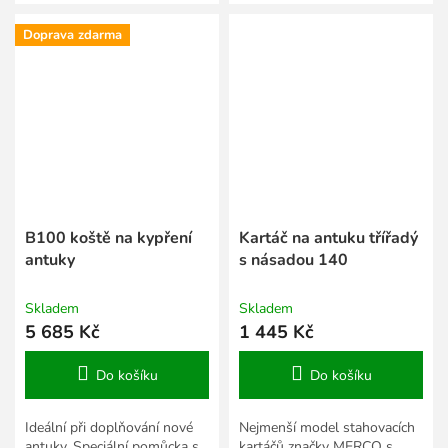
Doprava zdarma
B100 koště na kypření
Kartáč na antuku třířadý
antuky
s násadou 140
Skladem
Skladem
5 685 Kč
1 445 Kč
Do košíku
Do košíku
Ideální při doplňování nové
Nejmenší model stahovacích
antuky. Speciální pomůcka s
kartáčů značky MERCO s