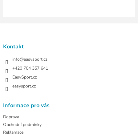
i
s
u
Z
á
p
a
Kontakt
t
í
info
@
easysport.cz
+420 704 357 641
EasySport.cz
easysport.cz
Informace pro vás
Doprava
Obchodní podmínky
Reklamace