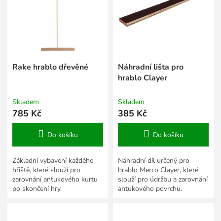
s
k
p
t
r
ů
o
d
u
k
Rake hrablo dřevěné
Náhradní lišta pro
t
hrablo Clayer
ů
Skladem
Skladem
785 Kč
385 Kč
Do košíku
Do košíku
Základní vybavení každého
Náhradní díl určený pro
hřiště, které slouží pro
hrablo Merco Clayer, které
zarovnání antukového kurtu
slouží pro údržbu a zarovnání
po skončení hry.
antukového povrchu.