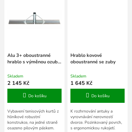
Alu 3+ oboustranné
Hrablo kovové
hrablo s výměnou ozub.
oboustranné se zuby
lištou
Skladem
Skladem
2 145 Kč
1 645 Kč
Do košíku
Do košíku
Vybavení tenisových kurtů z
K rozhrnování antuky a
hliníkové robustní
vyrovnávání nerovností
konstrukce, na jedné straně
dvorce. Pozinkovaný povrch,
osazeno pilovým páskem.
s ergonomickou rukojetí.