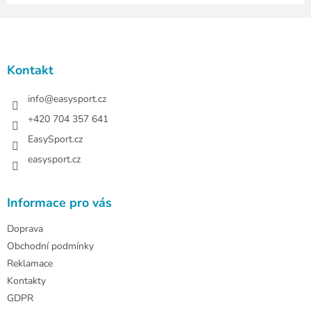
Z
á
p
a
Kontakt
t
í
info
@
easysport.cz
+420 704 357 641
EasySport.cz
easysport.cz
Informace pro vás
Doprava
Obchodní podmínky
Reklamace
Kontakty
GDPR