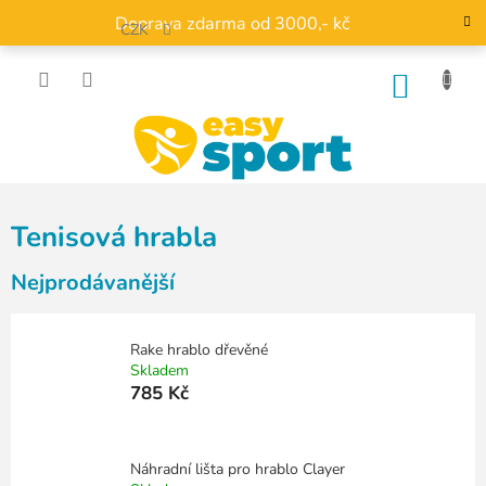
Přejít
Doprava zdarma od 3000,- kč
na
CZK
obsah
NÁKU
KOŠÍK
Tenisová hrabla
Nejprodávanější
Rake hrablo dřevěné
Skladem
785 Kč
Náhradní lišta pro hrablo Clayer