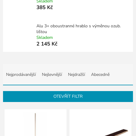
Skladem
385 Kč
Alu 3+ oboustranné hrablo s výměnou ozub.
lištou
Skladem
2 145 Kč
Ř
a
Nejprodávanější
Nejlevnější
Nejdražší
Abecedně
z
e
n
OTEVŘÍT FILTR
í
p
V
r
ý
o
p
d
i
u